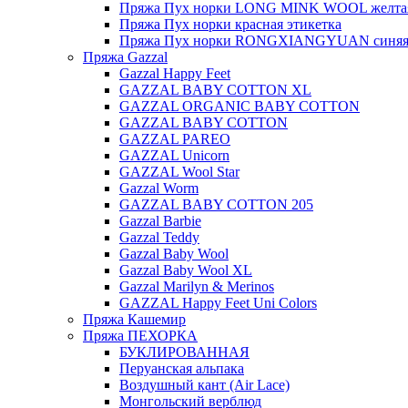
Пряжа Пух норки LONG MINK WOOL желтая
Пряжа Пух норки красная этикетка
Пряжа Пух норки RONGXIANGYUAN синяя 
Пряжа Gazzal
Gazzal Happy Feet
GAZZAL BABY COTTON XL
GAZZAL ORGANIC BABY COTTON
GAZZAL BABY COTTON
GAZZAL PAREO
GAZZAL Unicorn
GAZZAL Wool Star
Gazzal Worm
GAZZAL BABY COTTON 205
Gazzal Barbie
Gazzal Teddy
Gazzal Baby Wool
Gazzal Baby Wool XL
Gazzal Marilyn & Merinos
GAZZAL Happy Feet Uni Colors
Пряжа Кашемир
Пряжа ПЕХОРКА
БУКЛИРОВАННАЯ
Перуанская альпака
Воздушный кант (Air Lace)
Монгольский верблюд