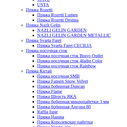
USTA
Пряжа Rozetti
Пряжа Rozetti Lumen
Пряжа Rozetti Destina
Пряжа Nazli Gelin
NAZLI GELIN GARDEN
NAZLI GELIN GARDEN METALLIC
Пряжа Svarta Faret
Пряжа Svarta Faret CECILIA
Пряжа носочная сток
Пряжа носочная сток Bravo Outlet
Пряжа носочная сток 4fadig Color
Пряжа носочная сток Rainbow
Пряжа Китай
Пряжа носочная SMB
Пряжа Fansen Snow Velvet
Пряжа бобинная Duncan
Пряжа Flame
Пряжа Шерсть ЯКА
Пряжа бобинная микропайетки 3 мм
Пряжа бобинная Ангора 80
Raffia Ispie
Пряжа Hanma
Пряжа Королевские пайетки