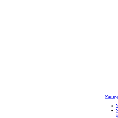
Как ку
У
У
д