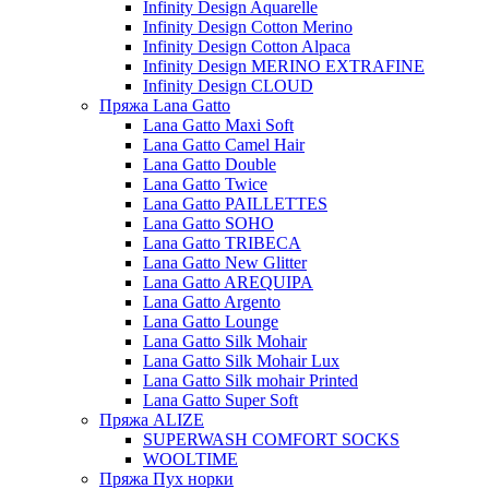
Infinity Design Aquarelle
Infinity Design Cotton Merino
Infinity Design Cotton Alpaca
Infinity Design MERINO EXTRAFINE
Infinity Design CLOUD
Пряжа Lana Gatto
Lana Gatto Maxi Soft
Lana Gatto Camel Hair
Lana Gatto Double
Lana Gatto Twice
Lana Gatto PAILLETTES
Lana Gatto SOHO
Lana Gatto TRIBECA
Lana Gatto New Glitter
Lana Gatto AREQUIPA
Lana Gatto Argento
Lana Gatto Lounge
Lana Gatto Silk Mohair
Lana Gatto Silk Mohair Lux
Lana Gatto Silk mohair Printed
Lana Gatto Super Soft
Пряжа ALIZE
SUPERWASH COMFORT SOCKS
WOOLTIME
Пряжа Пух норки