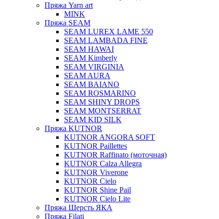
Пряжа Yarn art
MINK
Пряжа SEAM
SEAM LUREX LAME 550
SEAM LAMBADA FINE
SEAM HAWAI
SEAM Kimberly
SEAM VIRGINIA
SEAM AURA
SEAM BAIANO
SEAM ROSMARINO
SEAM SHINY DROPS
SEAM MONTSERRAT
SEAM KID SILK
Пряжа KUTNOR
KUTNOR ANGORA SOFT
KUTNOR Paillettes
KUTNOR Raffinato (моточная)
KUTNOR Calza Allegra
KUTNOR Viverone
KUTNOR Cielo
KUTNOR Shine Pail
KUTNOR Cielo Lite
Пряжа Шерсть ЯКА
Пряжа Filati