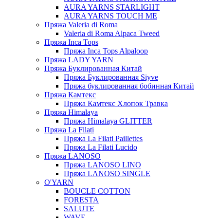
AURA YARNS STARLIGHT
AURA YARNS TOUCH ME
Пряжа Valeria di Roma
Valeria di Roma Alpaca Tweed
Пряжа Inca Tops
Пряжа Inca Tops Alpaloop
Пряжа LADY YARN
Пряжа Буклированная Китай
Пряжа Буклированная Siyve
Пряжа буклированная бобинная Китай
Пряжа Камтекс
Пряжа Камтекс Хлопок Травка
Пряжа Himalaya
Пряжа Himalaya GLITTER
Пряжа La Filati
Пряжа La Filati Paillettes
Пряжа La Filati Lucido
Пряжа LANOSO
Пряжа LANOSO LINO
Пряжа LANOSO SINGLE
O'YARN
BOUCLE COTTON
FORESTA
SALUTE
WAVE