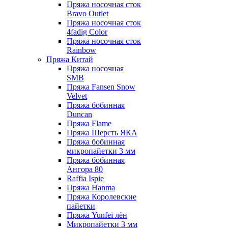
Пряжа носочная сток
Bravo Outlet
Пряжа носочная сток
4fadig Color
Пряжа носочная сток
Rainbow
Пряжа Китай
Пряжа носочная
SMB
Пряжа Fansen Snow
Velvet
Пряжа бобинная
Duncan
Пряжа Flame
Пряжа Шерсть ЯКА
Пряжа бобинная
микропайетки 3 мм
Пряжа бобинная
Ангора 80
Raffia Ispie
Пряжа Hanma
Пряжа Королевские
пайетки
Пряжа Yunfei лён
Микропайетки 3 мм