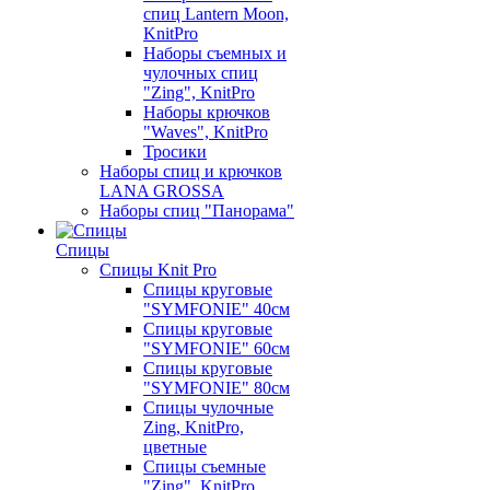
спиц Lantern Moon,
KnitPro
Наборы съемных и
чулочных спиц
"Zing", KnitPro
Наборы крючков
"Waves", KnitPro
Тросики
Наборы спиц и крючков
LANA GROSSA
Наборы спиц "Панорама"
Спицы
Спицы Knit Pro
Спицы круговые
"SYMFONIE" 40см
Спицы круговые
"SYMFONIE" 60см
Спицы круговые
"SYMFONIE" 80см
Спицы чулочные
Zing, KnitPro,
цветные
Спицы съемные
"Zing", KnitPro,