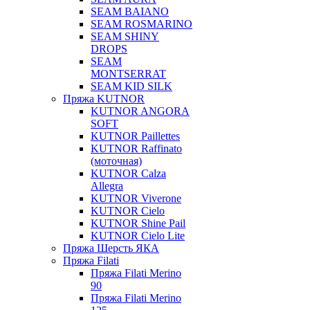
SEAM BAIANO
SEAM ROSMARINO
SEAM SHINY
DROPS
SEAM
MONTSERRAT
SEAM KID SILK
Пряжа KUTNOR
KUTNOR ANGORA
SOFT
KUTNOR Paillettes
KUTNOR Raffinato
(моточная)
KUTNOR Calza
Allegra
KUTNOR Viverone
KUTNOR Cielo
KUTNOR Shine Pail
KUTNOR Cielo Lite
Пряжа Шерсть ЯКА
Пряжа Filati
Пряжа Filati Merino
90
Пряжа Filati Merino