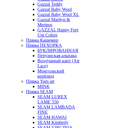
Gazzal Teddy
Gazzal Baby Wool
Gazzal Baby Wool XL
Gazzal Marilyn &
Merinos
GAZZAL Happy Feet
Uni Colors
Пряжа Кашемир
Пряжа ПЕХОРКА
БУКЛИРОВАННАЯ
Перуанская альпака
Воздушный кант (Air
Lace)
Монгольский
верблюд
Пряжа Yarn art
MINK
Пряжа SEAM
SEAM LUREX
LAME 550
SEAM LAMBADA
FINE
SEAM HAWAI
SEAM Kimberly
SEAM VIRGINIA