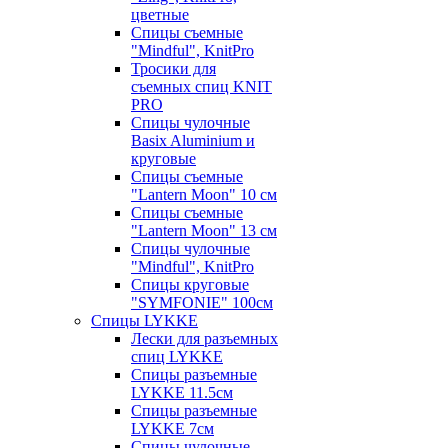
цветные
Спицы съемные
"Mindful", KnitPro
Тросики для
съемных спиц KNIT
PRO
Спицы чулочные
Basix Aluminium и
круговые
Спицы съемные
"Lantern Moon" 10 см
Спицы съемные
"Lantern Moon" 13 см
Спицы чулочные
"Mindful", KnitPro
Спицы круговые
"SYMFONIE" 100см
Спицы LYKKE
Лески для разъемных
спиц LYKKE
Спицы разъемные
LYKKE 11.5см
Спицы разъемные
LYKKE 7см
Спицы чулочные