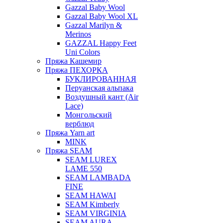
Gazzal Baby Wool
Gazzal Baby Wool XL
Gazzal Marilyn &
Merinos
GAZZAL Happy Feet
Uni Colors
Пряжа Кашемир
Пряжа ПЕХОРКА
БУКЛИРОВАННАЯ
Перуанская альпака
Воздушный кант (Air
Lace)
Монгольский
верблюд
Пряжа Yarn art
MINK
Пряжа SEAM
SEAM LUREX
LAME 550
SEAM LAMBADA
FINE
SEAM HAWAI
SEAM Kimberly
SEAM VIRGINIA
SEAM AURA