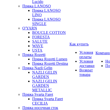
Lucido
Пряжа LANOSO
Пряжа LANOSO
LINO
Пряжа LANOSO
SINGLE
O'YARN
BOUCLE COTTON
FORESTA
SALUTE
Как купить
WAVE
USTA
Условия
Компан
Пряжа Rozetti
оплаты
Пряжа Rozetti Lumen
Условия
Но
Пряжа Rozetti Destina
доставки
По
Пряжа Nazli Gelin
Возврат
NAZLI GELIN
товара
GARDEN
NAZLI GELIN
GARDEN
METALLIC
Пряжа Svarta Faret
Пряжа Svarta Faret
CECILIA
Пряжа носочная сток