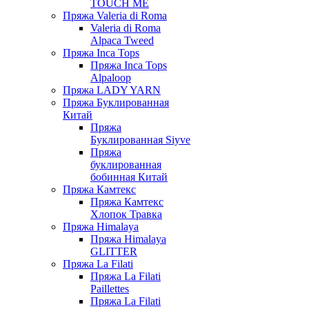
TOUCH ME
Пряжа Valeria di Roma
Valeria di Roma
Alpaca Tweed
Пряжа Inca Tops
Пряжа Inca Tops
Alpaloop
Пряжа LADY YARN
Пряжа Буклированная
Китай
Пряжа
Буклированная Siyve
Пряжа
буклированная
бобинная Китай
Пряжа Камтекс
Пряжа Камтекс
Хлопок Травка
Пряжа Himalaya
Пряжа Himalaya
GLITTER
Пряжа La Filati
Пряжа La Filati
Paillettes
Пряжа La Filati