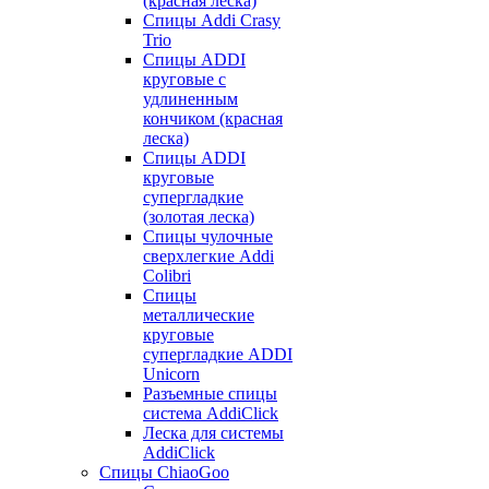
(красная леска)
Спицы Addi Crasy
Trio
Спицы ADDI
круговые с
удлиненным
кончиком (красная
леска)
Спицы ADDI
круговые
супергладкие
(золотая леска)
Спицы чулочные
сверхлегкие Addi
Colibri
Спицы
металлические
круговые
супергладкие ADDI
Unicorn
Разъемные спицы
система AddiClick
Леска для системы
AddiClick
Спицы ChiaoGoo