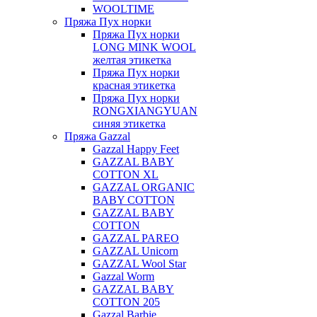
WOOLTIME
Пряжа Пух норки
Пряжа Пух норки
LONG MINK WOOL
желтая этикетка
Пряжа Пух норки
красная этикетка
Пряжа Пух норки
RONGXIANGYUAN
синяя этикетка
Пряжа Gazzal
Gazzal Happy Feet
GAZZAL BABY
COTTON XL
GAZZAL ORGANIC
BABY COTTON
GAZZAL BABY
COTTON
GAZZAL PAREO
GAZZAL Unicorn
GAZZAL Wool Star
Gazzal Worm
GAZZAL BABY
COTTON 205
Gazzal Barbie