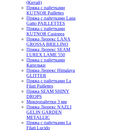
(Китай)
Пряжа с пайетками
KUTNOR Paillettes
Пряжа с пайетками Lana
Gatto PAILLETTES
Пряжа с пайетками
KUTNOR Casiopea
Пряжа Люрекс LANA
GROSSA BRILLINO
Пряжа Люрекс SEAM
LUREX LAME 550
Пряжа с пайетками
Капельки
Пряжа Люрекс Himalaya
GLITTER
Пряжа с пайетками La
Filati Paillettes
Пряжа SEAM SHINY
DROPS
Микропайетки 3 мм
Пряжа Люрекс NAZLI
GELIN GARDEN
METALLIC
Пряжа с пайетками La
Filati Lucido