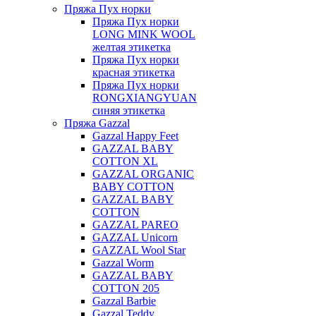
Пряжа Пух норки
Пряжа Пух норки
LONG MINK WOOL
желтая этикетка
Пряжа Пух норки
красная этикетка
Пряжа Пух норки
RONGXIANGYUAN
синяя этикетка
Пряжа Gazzal
Gazzal Happy Feet
GAZZAL BABY
COTTON XL
GAZZAL ORGANIC
BABY COTTON
GAZZAL BABY
COTTON
GAZZAL PAREO
GAZZAL Unicorn
GAZZAL Wool Star
Gazzal Worm
GAZZAL BABY
COTTON 205
Gazzal Barbie
Gazzal Teddy