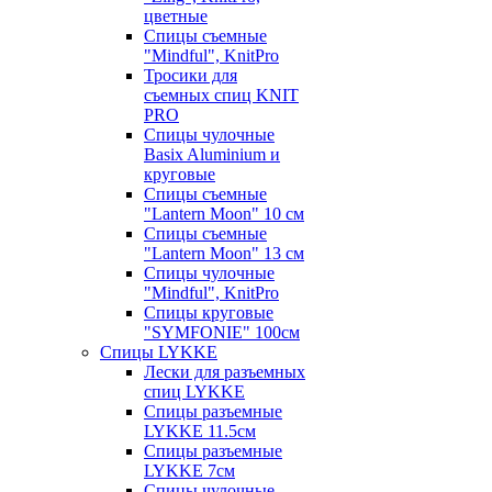
цветные
Спицы съемные
"Mindful", KnitPro
Тросики для
съемных спиц KNIT
PRO
Спицы чулочные
Basix Aluminium и
круговые
Спицы съемные
"Lantern Moon" 10 см
Спицы съемные
"Lantern Moon" 13 см
Спицы чулочные
"Mindful", KnitPro
Спицы круговые
"SYMFONIE" 100см
Спицы LYKKE
Лески для разъемных
спиц LYKKE
Спицы разъемные
LYKKE 11.5см
Спицы разъемные
LYKKE 7см
Спицы чулочные