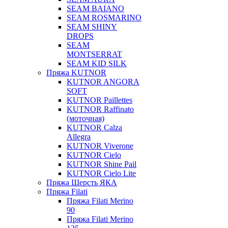
SEAM BAIANO
SEAM ROSMARINO
SEAM SHINY
DROPS
SEAM
MONTSERRAT
SEAM KID SILK
Пряжа KUTNOR
KUTNOR ANGORA
SOFT
KUTNOR Paillettes
KUTNOR Raffinato
(моточная)
KUTNOR Calza
Allegra
KUTNOR Viverone
KUTNOR Cielo
KUTNOR Shine Pail
KUTNOR Cielo Lite
Пряжа Шерсть ЯКА
Пряжа Filati
Пряжа Filati Merino
90
Пряжа Filati Merino