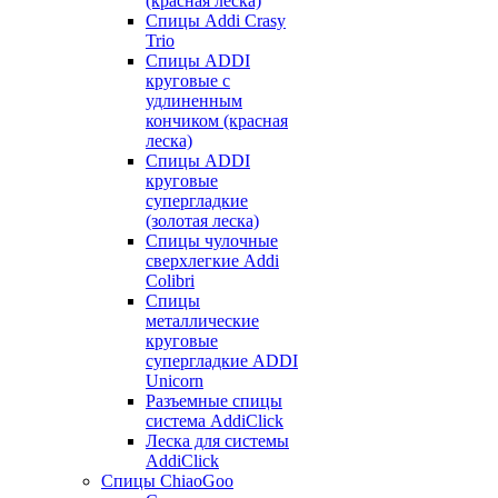
(красная леска)
Спицы Addi Crasy
Trio
Спицы ADDI
круговые с
удлиненным
кончиком (красная
леска)
Спицы ADDI
круговые
супергладкие
(золотая леска)
Спицы чулочные
сверхлегкие Addi
Colibri
Спицы
металлические
круговые
супергладкие ADDI
Unicorn
Разъемные спицы
система AddiClick
Леска для системы
AddiClick
Спицы ChiaoGoo