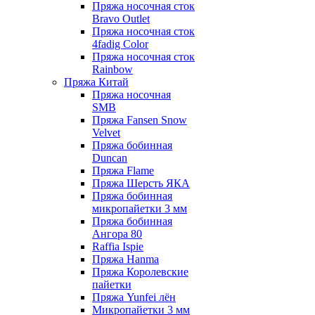
Пряжа носочная сток
Bravo Outlet
Пряжа носочная сток
4fadig Color
Пряжа носочная сток
Rainbow
Пряжа Китай
Пряжа носочная
SMB
Пряжа Fansen Snow
Velvet
Пряжа бобинная
Duncan
Пряжа Flame
Пряжа Шерсть ЯКА
Пряжа бобинная
микропайетки 3 мм
Пряжа бобинная
Ангора 80
Raffia Ispie
Пряжа Hanma
Пряжа Королевские
пайетки
Пряжа Yunfei лён
Микропайетки 3 мм