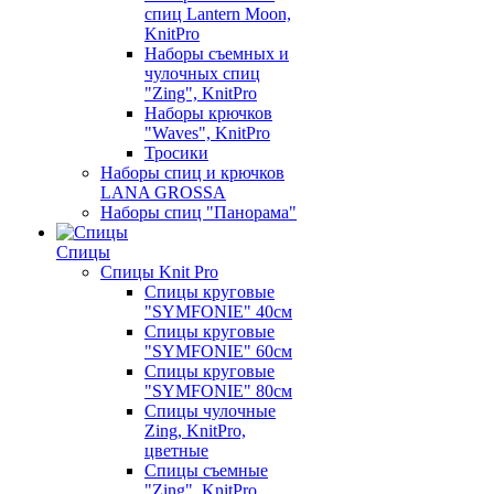
спиц Lantern Moon,
KnitPro
Наборы съемных и
чулочных спиц
"Zing", KnitPro
Наборы крючков
"Waves", KnitPro
Тросики
Наборы спиц и крючков
LANA GROSSA
Наборы спиц "Панорама"
Спицы
Спицы Knit Pro
Спицы круговые
"SYMFONIE" 40см
Спицы круговые
"SYMFONIE" 60см
Спицы круговые
"SYMFONIE" 80см
Спицы чулочные
Zing, KnitPro,
цветные
Спицы съемные
"Zing", KnitPro,