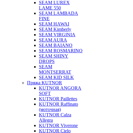
SEAM LUREX
LAME 550
SEAM LAMBADA
FINE
SEAM HAWAI
SEAM Kimberly
SEAM VIRGINIA
SEAM AURA
SEAM BAIANO
SEAM ROSMARINO
SEAM SHINY
DROPS
SEAM
MONTSERRAT
SEAM KID SILK
Пряжа KUTNOR
KUTNOR ANGORA
SOFT
KUTNOR Paillettes
KUTNOR Raffinato
(моточная)
KUTNOR Calza
Allegra
KUTNOR Viverone
KUTNOR Cielo