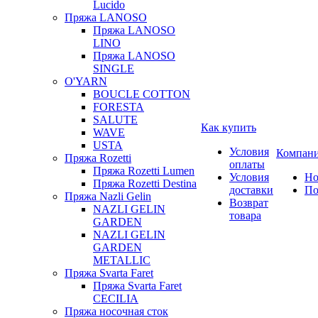
Lucido
Пряжа LANOSO
Пряжа LANOSO
LINO
Пряжа LANOSO
SINGLE
O'YARN
BOUCLE COTTON
FORESTA
SALUTE
Как купить
WAVE
USTA
Условия
Компан
Пряжа Rozetti
оплаты
Пряжа Rozetti Lumen
Условия
Но
Пряжа Rozetti Destina
доставки
По
Пряжа Nazli Gelin
Возврат
NAZLI GELIN
товара
GARDEN
NAZLI GELIN
GARDEN
METALLIC
Пряжа Svarta Faret
Пряжа Svarta Faret
CECILIA
Пряжа носочная сток