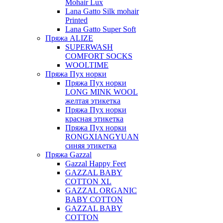
Mohair Lux
Lana Gatto Silk mohair
Printed
Lana Gatto Super Soft
Пряжа ALIZE
SUPERWASH
COMFORT SOCKS
WOOLTIME
Пряжа Пух норки
Пряжа Пух норки
LONG MINK WOOL
желтая этикетка
Пряжа Пух норки
красная этикетка
Пряжа Пух норки
RONGXIANGYUAN
синяя этикетка
Пряжа Gazzal
Gazzal Happy Feet
GAZZAL BABY
COTTON XL
GAZZAL ORGANIC
BABY COTTON
GAZZAL BABY
COTTON