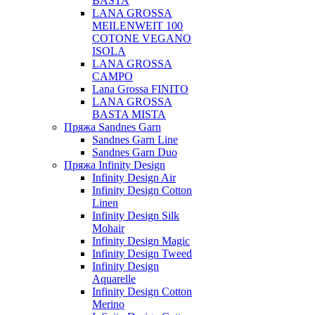
BASTA
LANA GROSSA
MEILENWEIT 100
COTONE VEGANO
ISOLA
LANA GROSSA
CAMPO
Lana Grossa FINITO
LANA GROSSA
BASTA MISTA
Пряжа Sandnes Garn
Sandnes Garn Line
Sandnes Garn Duo
Пряжа Infinity Design
Infinity Design Air
Infinity Design Cotton
Linen
Infinity Design Silk
Mohair
Infinity Design Magic
Infinity Design Tweed
Infinity Design
Aquarelle
Infinity Design Cotton
Merino