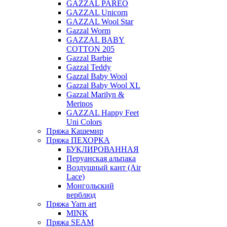
GAZZAL PAREO
GAZZAL Unicorn
GAZZAL Wool Star
Gazzal Worm
GAZZAL BABY
COTTON 205
Gazzal Barbie
Gazzal Teddy
Gazzal Baby Wool
Gazzal Baby Wool XL
Gazzal Marilyn &
Merinos
GAZZAL Happy Feet
Uni Colors
Пряжа Кашемир
Пряжа ПЕХОРКА
БУКЛИРОВАННАЯ
Перуанская альпака
Воздушный кант (Air
Lace)
Монгольский
верблюд
Пряжа Yarn art
MINK
Пряжа SEAM