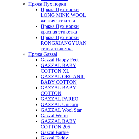
Пряжа Пух норки
Пряжа Пух норки
LONG MINK WOOL
желтая этикетка
Пряжа Пух норки
красная этикетка
Пряжа Пух норки
RONGXIANGYUAN
синяя этикетка
Пряжа Gazzal
Gazzal Happy Feet
GAZZAL BABY
COTTON XL
GAZZAL ORGANIC
BABY COTTON
GAZZAL BABY
COTTON
GAZZAL PAREO
GAZZAL Unicorn
GAZZAL Wool Star
Gazzal Worm
GAZZAL BABY
COTTON 205
Gazzal Barbie
Gazzal Teddy