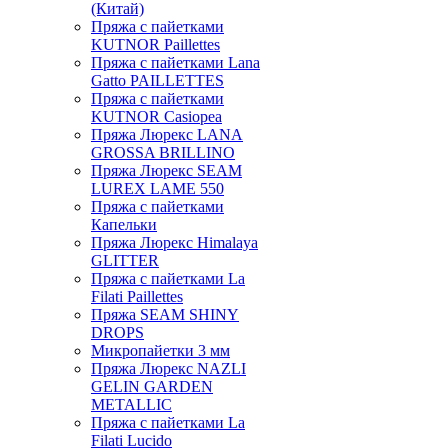
(Китай)
Пряжа с пайетками
KUTNOR Paillettes
Пряжа с пайетками Lana
Gatto PAILLETTES
Пряжа с пайетками
KUTNOR Casiopea
Пряжа Люрекс LANA
GROSSA BRILLINO
Пряжа Люрекс SEAM
LUREX LAME 550
Пряжа с пайетками
Капельки
Пряжа Люрекс Himalaya
GLITTER
Пряжа с пайетками La
Filati Paillettes
Пряжа SEAM SHINY
DROPS
Микропайетки 3 мм
Пряжа Люрекс NAZLI
GELIN GARDEN
METALLIC
Пряжа с пайетками La
Filati Lucido