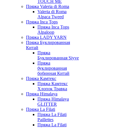
TOUCH ME
Пряжа Valeria di Roma
Valeria di Roma
Alpaca Tweed
Пряжа Inca Tops
Пряжа Inca Tops
Alpaloop
Пряжа LADY YARN
Пряжа Буклированная
Китай
Пряжа
Буклированная Siyve
Пряжа
буклированная
бобинная Китай
Пряжа Камтекс
Пряжа Камтекс
Хлопок Травка
Пряжа Himalaya
Пряжа Himalaya
GLITTER
Пряжа La Filati
Пряжа La Filati
Paillettes
Пряжа La Filati