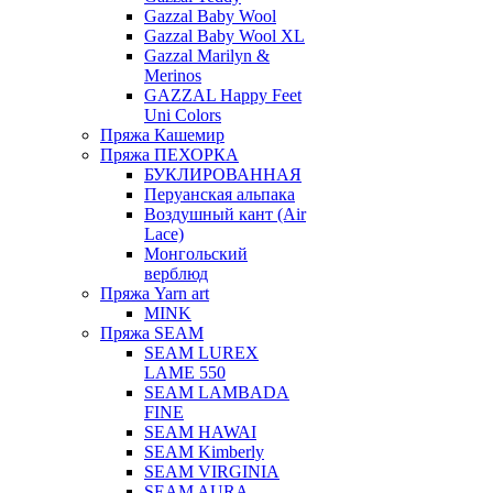
Gazzal Baby Wool
Gazzal Baby Wool XL
Gazzal Marilyn &
Merinos
GAZZAL Happy Feet
Uni Colors
Пряжа Кашемир
Пряжа ПЕХОРКА
БУКЛИРОВАННАЯ
Перуанская альпака
Воздушный кант (Air
Lace)
Монгольский
верблюд
Пряжа Yarn art
MINK
Пряжа SEAM
SEAM LUREX
LAME 550
SEAM LAMBADA
FINE
SEAM HAWAI
SEAM Kimberly
SEAM VIRGINIA
SEAM AURA