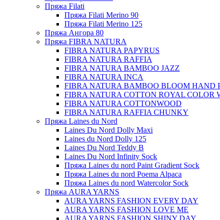
Пряжа Filati
Пряжа Filati Merino 90
Пряжа Filati Merino 125
Пряжа Ангора 80
Пряжа FIBRA NATURA
FIBRA NATURA PAPYRUS
FIBRA NATURA RAFFIA
FIBRA NATURA BAMBOO JAZZ
FIBRA NATURA INCA
FIBRA NATURA BAMBOO BLOOM HAND 
FIBRA NATURA COTTON ROYAL COLOR 
FIBRA NATURA COTTONWOOD
FIBRA NATURA RAFFIA CHUNKY
Пряжа Laines du Nord
Laines Du Nord Dolly Maxi
Laines du Nord Dolly 125
Laines Du Nord Teddy B
Laines Du Nord Infinity Sock
Пряжа Laines du nord Paint Gradient Sock
Пряжа Laines du nord Poema Alpaca
Пряжа Laines du nord Watercolor Sock
Пряжа AURA YARNS
AURA YARNS FASHION EVERY DAY
AURA YARNS FASHION LOVE ME
AURA YARNS FASHION SHINY DAY