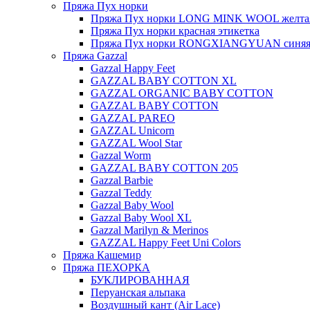
Пряжа Пух норки
Пряжа Пух норки LONG MINK WOOL желтая
Пряжа Пух норки красная этикетка
Пряжа Пух норки RONGXIANGYUAN синяя 
Пряжа Gazzal
Gazzal Happy Feet
GAZZAL BABY COTTON XL
GAZZAL ORGANIC BABY COTTON
GAZZAL BABY COTTON
GAZZAL PAREO
GAZZAL Unicorn
GAZZAL Wool Star
Gazzal Worm
GAZZAL BABY COTTON 205
Gazzal Barbie
Gazzal Teddy
Gazzal Baby Wool
Gazzal Baby Wool XL
Gazzal Marilyn & Merinos
GAZZAL Happy Feet Uni Colors
Пряжа Кашемир
Пряжа ПЕХОРКА
БУКЛИРОВАННАЯ
Перуанская альпака
Воздушный кант (Air Lace)