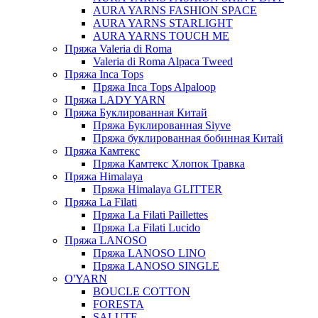
AURA YARNS FASHION SPACE
AURA YARNS STARLIGHT
AURA YARNS TOUCH ME
Пряжа Valeria di Roma
Valeria di Roma Alpaca Tweed
Пряжа Inca Tops
Пряжа Inca Tops Alpaloop
Пряжа LADY YARN
Пряжа Буклированная Китай
Пряжа Буклированная Siyve
Пряжа буклированная бобинная Китай
Пряжа Камтекс
Пряжа Камтекс Хлопок Травка
Пряжа Himalaya
Пряжа Himalaya GLITTER
Пряжа La Filati
Пряжа La Filati Paillettes
Пряжа La Filati Lucido
Пряжа LANOSO
Пряжа LANOSO LINO
Пряжа LANOSO SINGLE
O'YARN
BOUCLE COTTON
FORESTA
SALUTE