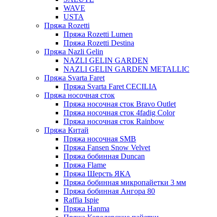
WAVE
USTA
Пряжа Rozetti
Пряжа Rozetti Lumen
Пряжа Rozetti Destina
Пряжа Nazli Gelin
NAZLI GELIN GARDEN
NAZLI GELIN GARDEN METALLIC
Пряжа Svarta Faret
Пряжа Svarta Faret CECILIA
Пряжа носочная сток
Пряжа носочная сток Bravo Outlet
Пряжа носочная сток 4fadig Color
Пряжа носочная сток Rainbow
Пряжа Китай
Пряжа носочная SMB
Пряжа Fansen Snow Velvet
Пряжа бобинная Duncan
Пряжа Flame
Пряжа Шерсть ЯКА
Пряжа бобинная микропайетки 3 мм
Пряжа бобинная Ангора 80
Raffia Ispie
Пряжа Hanma