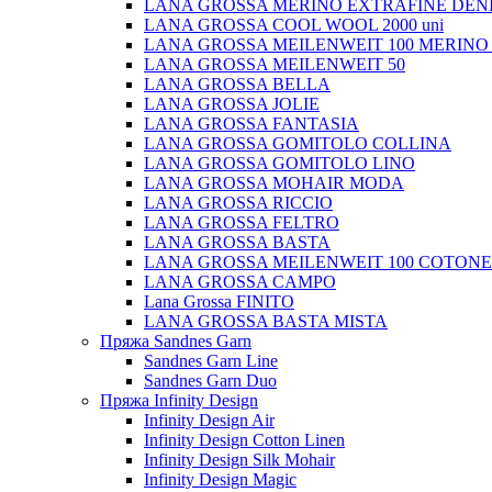
LANA GROSSA MERINO EXTRAFINE DEN
LANA GROSSA COOL WOOL 2000 uni
LANA GROSSA MEILENWEIT 100 MERINO
LANA GROSSA MEILENWEIT 50
LANA GROSSA BELLA
LANA GROSSA JOLIE
LANA GROSSA FANTASIA
LANA GROSSA GOMITOLO COLLINA
LANA GROSSA GOMITOLO LINO
LANA GROSSA MOHAIR MODA
LANA GROSSA RICCIO
LANA GROSSA FELTRO
LANA GROSSA BASTA
LANA GROSSA MEILENWEIT 100 COTON
LANA GROSSA CAMPO
Lana Grossa FINITO
LANA GROSSA BASTA MISTA
Пряжа Sandnes Garn
Sandnes Garn Line
Sandnes Garn Duo
Пряжа Infinity Design
Infinity Design Air
Infinity Design Cotton Linen
Infinity Design Silk Mohair
Infinity Design Magic