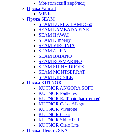
Монгольский верблюд
Пряжа Yarn art
MINK
Пряжа SEAM
SEAM LUREX LAME 550
SEAM LAMBADA FINE
SEAM HAWAI
SEAM Kimberly
SEAM VIRGINIA
SEAM AURA
SEAM BAIANO
SEAM ROSMARINO
SEAM SHINY DROPS
SEAM MONTSERRAT
SEAM KID SILK
Пряжа KUTNOR
KUTNOR ANGORA SOFT
KUTNOR Paillettes
KUTNOR Raffinato (моточная)
KUTNOR Calza Allegra
KUTNOR Viverone
KUTNOR Cielo
KUTNOR Shine Pail
KUTNOR Cielo Lite
Пряжа Шерсть ЯКА