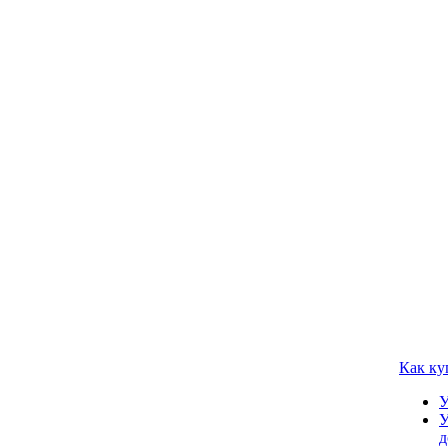
Как ку
У
У
д