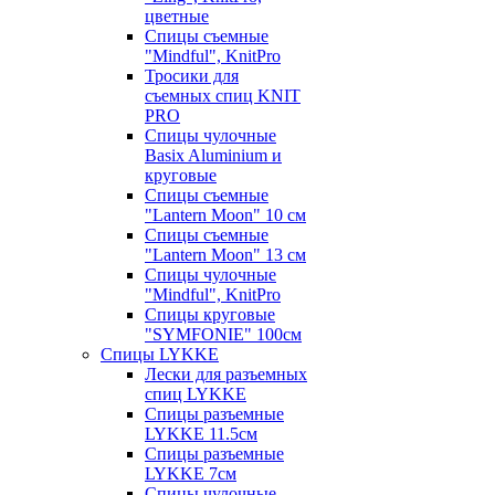
цветные
Спицы съемные
"Mindful", KnitPro
Тросики для
съемных спиц KNIT
PRO
Спицы чулочные
Basix Aluminium и
круговые
Спицы съемные
"Lantern Moon" 10 см
Спицы съемные
"Lantern Moon" 13 см
Спицы чулочные
"Mindful", KnitPro
Спицы круговые
"SYMFONIE" 100см
Спицы LYKKE
Лески для разъемных
спиц LYKKE
Спицы разъемные
LYKKE 11.5см
Спицы разъемные
LYKKE 7см
Спицы чулочные