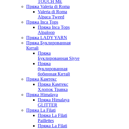
TOUCH ME
Пряжа Valeria di Roma
Valeria di Roma
Alpaca Tweed
Пряжа Inca Tops
Пряжа Inca Tops
Alpaloop
Пряжа LADY YARN
Пряжа Буклированная
Китай
Пряжа
Буклированная Siyve
Пряжа
буклированная
бобинная Китай
Пряжа Камтекс
Пряжа Камтекс
Хлопок Травка
Пряжа Himalaya
Пряжа Himalaya
GLITTER
Пряжа La Filati
Пряжа La Filati
Paillettes
Пряжа La Filati