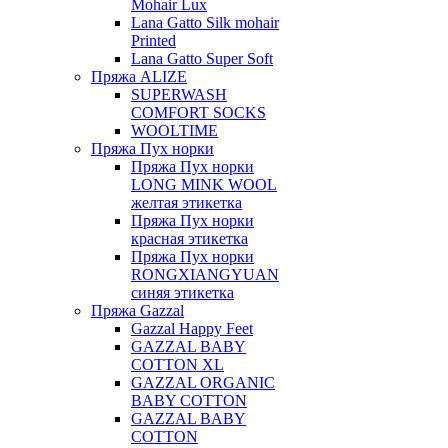
Mohair Lux
Lana Gatto Silk mohair
Printed
Lana Gatto Super Soft
Пряжа ALIZE
SUPERWASH
COMFORT SOCKS
WOOLTIME
Пряжа Пух норки
Пряжа Пух норки
LONG MINK WOOL
желтая этикетка
Пряжа Пух норки
красная этикетка
Пряжа Пух норки
RONGXIANGYUAN
синяя этикетка
Пряжа Gazzal
Gazzal Happy Feet
GAZZAL BABY
COTTON XL
GAZZAL ORGANIC
BABY COTTON
GAZZAL BABY
COTTON