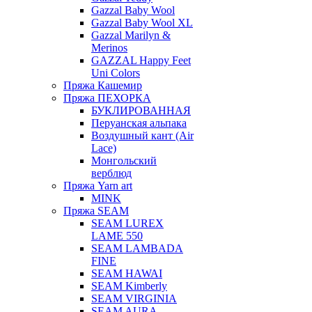
Gazzal Baby Wool
Gazzal Baby Wool XL
Gazzal Marilyn &
Merinos
GAZZAL Happy Feet
Uni Colors
Пряжа Кашемир
Пряжа ПЕХОРКА
БУКЛИРОВАННАЯ
Перуанская альпака
Воздушный кант (Air
Lace)
Монгольский
верблюд
Пряжа Yarn art
MINK
Пряжа SEAM
SEAM LUREX
LAME 550
SEAM LAMBADA
FINE
SEAM HAWAI
SEAM Kimberly
SEAM VIRGINIA
SEAM AURA