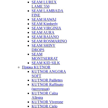
SEAM LUREX
LAME 550
SEAM LAMBADA
FINE
SEAM HAWAI
SEAM Kimberly
SEAM VIRGINIA
SEAM AURA
SEAM BAIANO
SEAM ROSMARINO
SEAM SHINY
DROPS
SEAM
MONTSERRAT
SEAM KID SILK
Пряжа KUTNOR
KUTNOR ANGORA
SOFT
KUTNOR Paillettes
KUTNOR Raffinato
(моточная)
KUTNOR Calza
Allegra
KUTNOR Viverone
KUTNOR Cielo