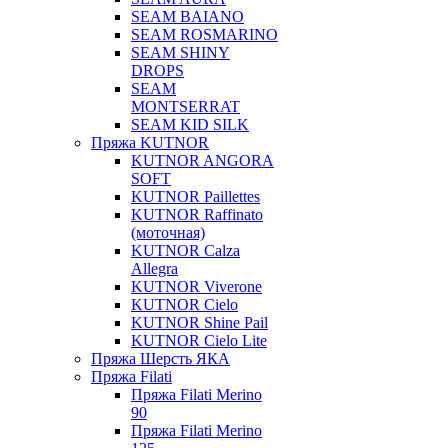
SEAM BAIANO
SEAM ROSMARINO
SEAM SHINY
DROPS
SEAM
MONTSERRAT
SEAM KID SILK
Пряжа KUTNOR
KUTNOR ANGORA
SOFT
KUTNOR Paillettes
KUTNOR Raffinato
(моточная)
KUTNOR Calza
Allegra
KUTNOR Viverone
KUTNOR Cielo
KUTNOR Shine Pail
KUTNOR Cielo Lite
Пряжа Шерсть ЯКА
Пряжа Filati
Пряжа Filati Merino
90
Пряжа Filati Merino