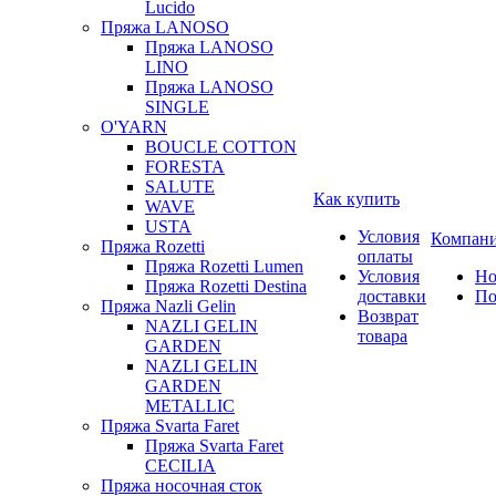
Lucido
Пряжа LANOSO
Пряжа LANOSO
LINO
Пряжа LANOSO
SINGLE
O'YARN
BOUCLE COTTON
FORESTA
SALUTE
Как купить
WAVE
USTA
Условия
Компан
Пряжа Rozetti
оплаты
Пряжа Rozetti Lumen
Условия
Но
Пряжа Rozetti Destina
доставки
По
Пряжа Nazli Gelin
Возврат
NAZLI GELIN
товара
GARDEN
NAZLI GELIN
GARDEN
METALLIC
Пряжа Svarta Faret
Пряжа Svarta Faret
CECILIA
Пряжа носочная сток