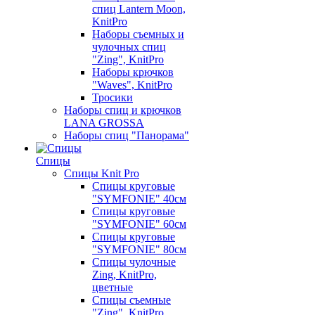
спиц Lantern Moon,
KnitPro
Наборы съемных и
чулочных спиц
"Zing", KnitPro
Наборы крючков
"Waves", KnitPro
Тросики
Наборы спиц и крючков
LANA GROSSA
Наборы спиц "Панорама"
Спицы
Спицы Knit Pro
Спицы круговые
"SYMFONIE" 40см
Спицы круговые
"SYMFONIE" 60см
Спицы круговые
"SYMFONIE" 80см
Спицы чулочные
Zing, KnitPro,
цветные
Спицы съемные
"Zing", KnitPro,