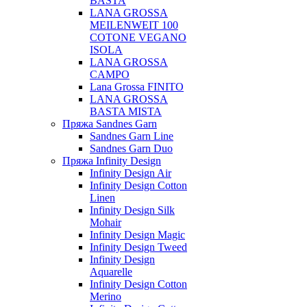
BASTA
LANA GROSSA
MEILENWEIT 100
COTONE VEGANO
ISOLA
LANA GROSSA
CAMPO
Lana Grossa FINITO
LANA GROSSA
BASTA MISTA
Пряжа Sandnes Garn
Sandnes Garn Line
Sandnes Garn Duo
Пряжа Infinity Design
Infinity Design Air
Infinity Design Cotton
Linen
Infinity Design Silk
Mohair
Infinity Design Magic
Infinity Design Tweed
Infinity Design
Aquarelle
Infinity Design Cotton
Merino