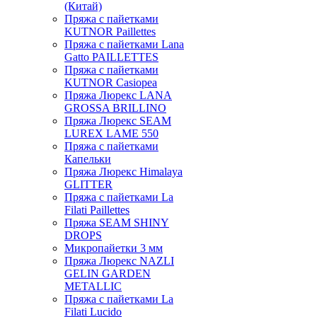
(Китай)
Пряжа с пайетками
KUTNOR Paillettes
Пряжа с пайетками Lana
Gatto PAILLETTES
Пряжа с пайетками
KUTNOR Casiopea
Пряжа Люрекс LANA
GROSSA BRILLINO
Пряжа Люрекс SEAM
LUREX LAME 550
Пряжа с пайетками
Капельки
Пряжа Люрекс Himalaya
GLITTER
Пряжа с пайетками La
Filati Paillettes
Пряжа SEAM SHINY
DROPS
Микропайетки 3 мм
Пряжа Люрекс NAZLI
GELIN GARDEN
METALLIC
Пряжа с пайетками La
Filati Lucido