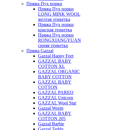
Пряжа Пух норки
Пряжа Пух норки
LONG MINK WOOL
желтая этикетка
Пряжа Пух норки
красная этикетка
Пряжа Пух норки
RONGXIANGYUAN
синяя этикетка
Пряжа Gazzal
Gazzal Happy Feet
GAZZAL BABY
COTTON XL
GAZZAL ORGANIC
BABY COTTON
GAZZAL BABY
COTTON
GAZZAL PAREO
GAZZAL Unicorn
GAZZAL Wool Star
Gazzal Worm
GAZZAL BABY
COTTON 205
Gazzal Barbie
Gazzal Teddy