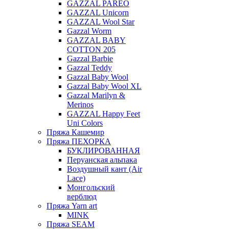
GAZZAL PAREO
GAZZAL Unicorn
GAZZAL Wool Star
Gazzal Worm
GAZZAL BABY
COTTON 205
Gazzal Barbie
Gazzal Teddy
Gazzal Baby Wool
Gazzal Baby Wool XL
Gazzal Marilyn &
Merinos
GAZZAL Happy Feet
Uni Colors
Пряжа Кашемир
Пряжа ПЕХОРКА
БУКЛИРОВАННАЯ
Перуанская альпака
Воздушный кант (Air
Lace)
Монгольский
верблюд
Пряжа Yarn art
MINK
Пряжа SEAM