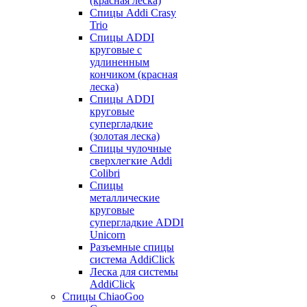
(красная леска)
Спицы Addi Crasy
Trio
Спицы ADDI
круговые с
удлиненным
кончиком (красная
леска)
Спицы ADDI
круговые
супергладкие
(золотая леска)
Спицы чулочные
сверхлегкие Addi
Colibri
Спицы
металлические
круговые
супергладкие ADDI
Unicorn
Разъемные спицы
система AddiClick
Леска для системы
AddiClick
Спицы ChiaoGoo