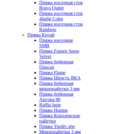
Пряжа носочная сток
Bravo Outlet
Пряжа носочная сток
4fadig Color
Пряжа носочная сток
Rainbow
Пряжа Китай
Пряжа носочная
SMB
Пряжа Fansen Snow
Velvet
Пряжа бобинная
Duncan
Пряжа Flame
Пряжа Шерсть ЯКА
Пряжа бобинная
микропайетки 3 мм
Пряжа бобинная
Ангора 80
Raffia Ispie
Пряжа Hanma
Пряжа Королевские
пайетки
Пряжа Yunfei лён
Микропайетки 3 мм