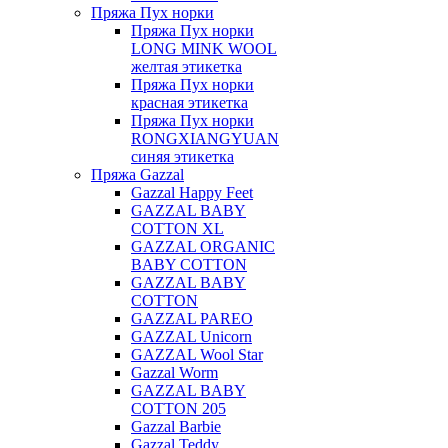
Пряжа Пух норки
Пряжа Пух норки
LONG MINK WOOL
желтая этикетка
Пряжа Пух норки
красная этикетка
Пряжа Пух норки
RONGXIANGYUAN
синяя этикетка
Пряжа Gazzal
Gazzal Happy Feet
GAZZAL BABY
COTTON XL
GAZZAL ORGANIC
BABY COTTON
GAZZAL BABY
COTTON
GAZZAL PAREO
GAZZAL Unicorn
GAZZAL Wool Star
Gazzal Worm
GAZZAL BABY
COTTON 205
Gazzal Barbie
Gazzal Teddy