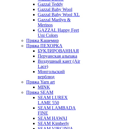
Gazzal Teddy
Gazzal Baby Wool
Gazzal Baby Wool XL
Gazzal Marilyn &
Merinos
GAZZAL Happy Feet
Uni Colors
Пряжа Кашемир
Пряжа ПЕХОРКА
БУКЛИРОВАННАЯ
Перуанская альпака
Воздушный кант (Air
Lace)
Монгольский
верблюд
Пряжа Yarn art
MINK
Пряжа SEAM
SEAM LUREX
LAME 550
SEAM LAMBADA
FINE
SEAM HAWAI
SEAM Kimberly
SEAM VIRGINIA