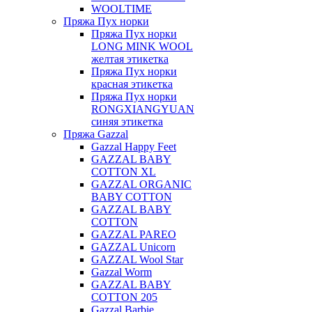
WOOLTIME
Пряжа Пух норки
Пряжа Пух норки
LONG MINK WOOL
желтая этикетка
Пряжа Пух норки
красная этикетка
Пряжа Пух норки
RONGXIANGYUAN
синяя этикетка
Пряжа Gazzal
Gazzal Happy Feet
GAZZAL BABY
COTTON XL
GAZZAL ORGANIC
BABY COTTON
GAZZAL BABY
COTTON
GAZZAL PAREO
GAZZAL Unicorn
GAZZAL Wool Star
Gazzal Worm
GAZZAL BABY
COTTON 205
Gazzal Barbie