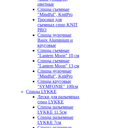
цветные
Спицы съемные
"Mindful", KnitPro
Тросики для
съемных спиц KNIT
PRO
Спицы чулочные
Basix Aluminium и
круговые
Спицы съемные
"Lantern Moon" 10 см
Спицы съемные
"Lantern Moon" 13 см
Спицы чулочные
"Mindful", KnitPro
Спицы круговые
"SYMFONIE" 100см
Спицы LYKKE
Лески для разъемных
спиц LYKKE
Спицы разъемные
LYKKE 11.5см
Спицы разъемные
LYKKE 7см
Спицы чулочные