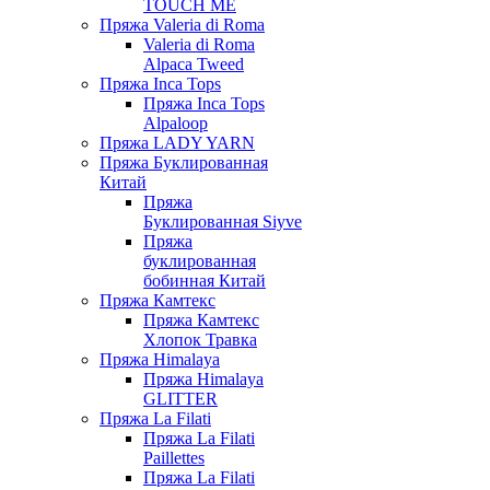
TOUCH ME
Пряжа Valeria di Roma
Valeria di Roma
Alpaca Tweed
Пряжа Inca Tops
Пряжа Inca Tops
Alpaloop
Пряжа LADY YARN
Пряжа Буклированная
Китай
Пряжа
Буклированная Siyve
Пряжа
буклированная
бобинная Китай
Пряжа Камтекс
Пряжа Камтекс
Хлопок Травка
Пряжа Himalaya
Пряжа Himalaya
GLITTER
Пряжа La Filati
Пряжа La Filati
Paillettes
Пряжа La Filati