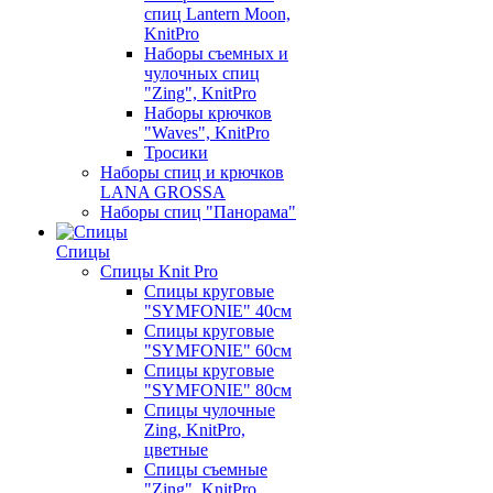
спиц Lantern Moon,
KnitPro
Наборы съемных и
чулочных спиц
"Zing", KnitPro
Наборы крючков
"Waves", KnitPro
Тросики
Наборы спиц и крючков
LANA GROSSA
Наборы спиц "Панорама"
Спицы
Спицы Knit Pro
Спицы круговые
"SYMFONIE" 40см
Спицы круговые
"SYMFONIE" 60см
Спицы круговые
"SYMFONIE" 80см
Спицы чулочные
Zing, KnitPro,
цветные
Спицы съемные
"Zing", KnitPro,