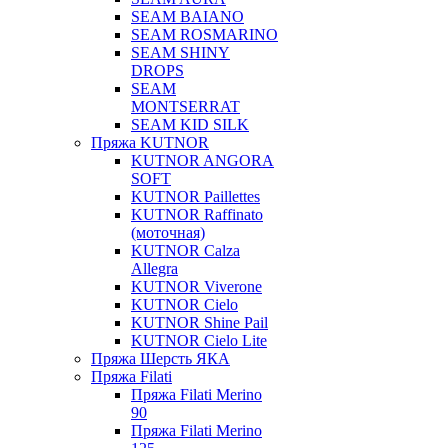
SEAM BAIANO
SEAM ROSMARINO
SEAM SHINY
DROPS
SEAM
MONTSERRAT
SEAM KID SILK
Пряжа KUTNOR
KUTNOR ANGORA
SOFT
KUTNOR Paillettes
KUTNOR Raffinato
(моточная)
KUTNOR Calza
Allegra
KUTNOR Viverone
KUTNOR Cielo
KUTNOR Shine Pail
KUTNOR Cielo Lite
Пряжа Шерсть ЯКА
Пряжа Filati
Пряжа Filati Merino
90
Пряжа Filati Merino