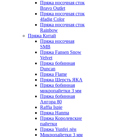
Пряжа носочная сток
Bravo Outlet
Пряжа носочная сток
4fadig Color
Пряжа носочная сток
Rainbow
Пряжа Китай
Пряжа носочная
SMB
Пряжа Fansen Snow
Velvet
Пряжа бобинная
Duncan
Пряжа Flame
Пряжа Шерсть ЯКА
Пряжа бобинная
микропайетки 3 мм
Пряжа бобинная
Ангора 80
Raffia Ispie
Пряжа Hanma
Пряжа Королевские
пайетки
Пряжа Yunfei лён
Микропайетки 3 мм