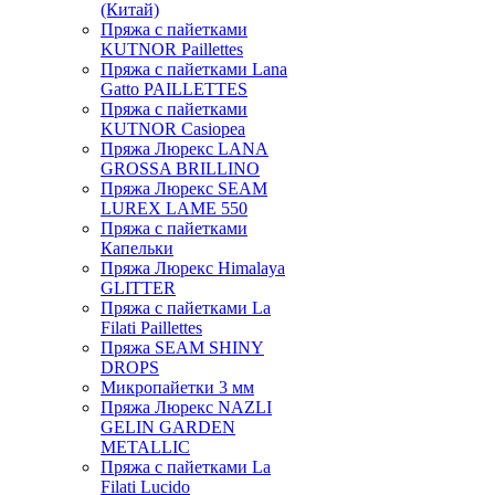
(Китай)
Пряжа с пайетками
KUTNOR Paillettes
Пряжа с пайетками Lana
Gatto PAILLETTES
Пряжа с пайетками
KUTNOR Casiopea
Пряжа Люрекс LANA
GROSSA BRILLINO
Пряжа Люрекс SEAM
LUREX LAME 550
Пряжа с пайетками
Капельки
Пряжа Люрекс Himalaya
GLITTER
Пряжа с пайетками La
Filati Paillettes
Пряжа SEAM SHINY
DROPS
Микропайетки 3 мм
Пряжа Люрекс NAZLI
GELIN GARDEN
METALLIC
Пряжа с пайетками La
Filati Lucido