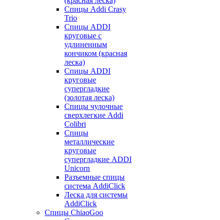
(красная леска)
Спицы Addi Crasy
Trio
Спицы ADDI
круговые с
удлиненным
кончиком (красная
леска)
Спицы ADDI
круговые
супергладкие
(золотая леска)
Спицы чулочные
сверхлегкие Addi
Colibri
Спицы
металлические
круговые
супергладкие ADDI
Unicorn
Разъемные спицы
система AddiClick
Леска для системы
AddiClick
Спицы ChiaoGoo