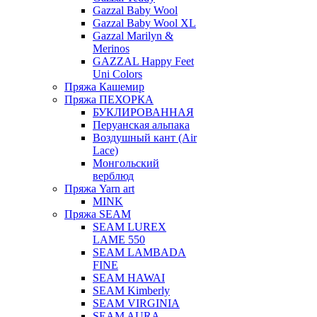
Gazzal Baby Wool
Gazzal Baby Wool XL
Gazzal Marilyn &
Merinos
GAZZAL Happy Feet
Uni Colors
Пряжа Кашемир
Пряжа ПЕХОРКА
БУКЛИРОВАННАЯ
Перуанская альпака
Воздушный кант (Air
Lace)
Монгольский
верблюд
Пряжа Yarn art
MINK
Пряжа SEAM
SEAM LUREX
LAME 550
SEAM LAMBADA
FINE
SEAM HAWAI
SEAM Kimberly
SEAM VIRGINIA
SEAM AURA