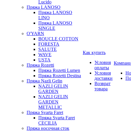
Lucido
Пряжа LANOSO
Пряжа LANOSO
LINO
Пряжа LANOSO
SINGLE
O'YARN
BOUCLE COTTON
FORESTA
SALUTE
Как купить
WAVE
USTA
Условия
Компан
Пряжа Rozetti
оплаты
Пряжа Rozetti Lumen
Условия
Но
Пряжа Rozetti Destina
доставки
По
Пряжа Nazli Gelin
Возврат
NAZLI GELIN
товара
GARDEN
NAZLI GELIN
GARDEN
METALLIC
Пряжа Svarta Faret
Пряжа Svarta Faret
CECILIA
Пряжа носочная сток