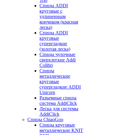
Trio
Спицы ADDI
круговые с
удлиненным
кончиком (красная
леска)
Спицы ADDI
круговые
супергладкие
(золотая леска)
Спицы чулочные
сверхлегкие Addi
Colibri
Спицы
металлические
круговые
супергладкие ADDI
Unicorn
Разъемные спицы
система AddiClick
Леска для системы
AddiClick
Спицы ChiaoGoo
Спицы круговые
металлические KNIT