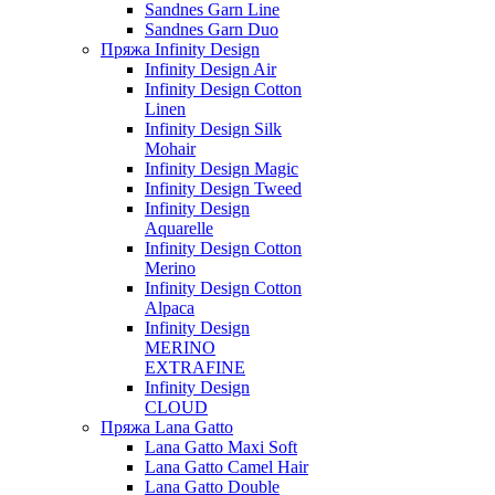
Sandnes Garn Line
Sandnes Garn Duo
Пряжа Infinity Design
Infinity Design Air
Infinity Design Cotton
Linen
Infinity Design Silk
Mohair
Infinity Design Magic
Infinity Design Tweed
Infinity Design
Aquarelle
Infinity Design Cotton
Merino
Infinity Design Cotton
Alpaca
Infinity Design
MERINO
EXTRAFINE
Infinity Design
CLOUD
Пряжа Lana Gatto
Lana Gatto Maxi Soft
Lana Gatto Camel Hair
Lana Gatto Double