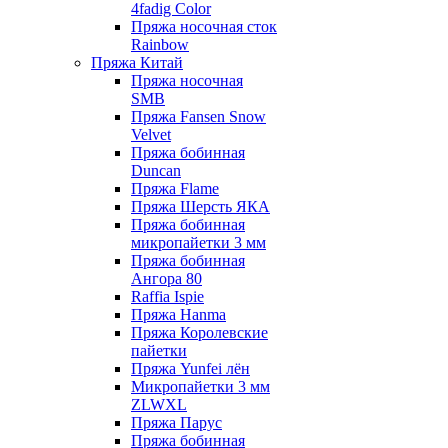
4fadig Color
Пряжа носочная сток
Rainbow
Пряжа Китай
Пряжа носочная
SMB
Пряжа Fansen Snow
Velvet
Пряжа бобинная
Duncan
Пряжа Flame
Пряжа Шерсть ЯКА
Пряжа бобинная
микропайетки 3 мм
Пряжа бобинная
Ангора 80
Raffia Ispie
Пряжа Hanma
Пряжа Королевские
пайетки
Пряжа Yunfei лён
Микропайетки 3 мм
ZLWXL
Пряжа Парус
Пряжа бобинная