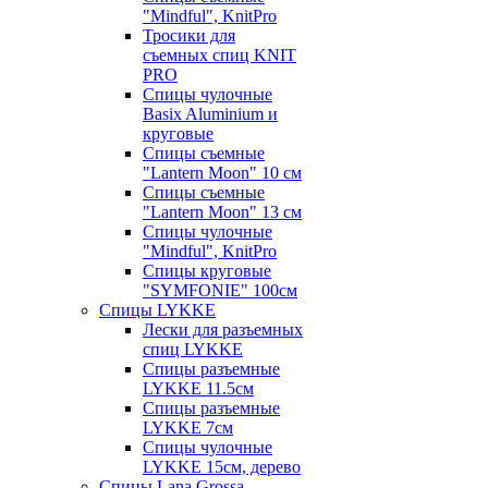
"Mindful", KnitPro
Тросики для
съемных спиц KNIT
PRO
Спицы чулочные
Basix Aluminium и
круговые
Спицы съемные
"Lantern Moon" 10 см
Спицы съемные
"Lantern Moon" 13 см
Спицы чулочные
"Mindful", KnitPro
Спицы круговые
"SYMFONIE" 100см
Спицы LYKKE
Лески для разъемных
спиц LYKKE
Спицы разъемные
LYKKE 11.5см
Спицы разъемные
LYKKE 7см
Спицы чулочные
LYKKE 15см, дерево
Спицы Lana Grossa