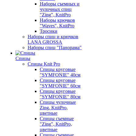
Наборы съемных и
чулочных спиц
"Zing", KnitPro
Наборы крючков
"Waves", KnitPro
Тросики
Наборы спиц и крючков
LANA GROSSA
Наборы спиц "Панорама"
Спицы
Спицы Knit Pro
Спицы круговые
"SYMFONIE" 40см
Спицы круговые
"SYMFONIE" 60см
Спицы круговые
"SYMFONIE" 80см
Спицы чулочные
Zing, KnitPro,
цветные
Спицы съемные
"Zing", KnitPro,
цветные
Спицы съемные