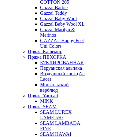
COTTON 205
Gazzal Barbie
Gazzal Teddy
Gazzal Baby Wool
Gazzal Baby Wool XL
Gazzal Marilyn &
Merinos
GAZZAL Happy Feet
Uni Colors
Пряжа Кашемир
Пряжа ПЕХОРКА
БУКЛИРОВАННАЯ
Перуанская альпака
Воздушный кант (Air
Lace)
Монгольский
верблюд
Пряжа Yarn art
MINK
Пряжа SEAM
SEAM LUREX
LAME 550
SEAM LAMBADA
FINE
SEAM HAWAI