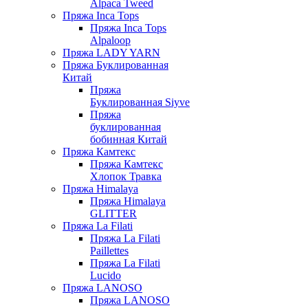
Alpaca Tweed
Пряжа Inca Tops
Пряжа Inca Tops
Alpaloop
Пряжа LADY YARN
Пряжа Буклированная
Китай
Пряжа
Буклированная Siyve
Пряжа
буклированная
бобинная Китай
Пряжа Камтекс
Пряжа Камтекс
Хлопок Травка
Пряжа Himalaya
Пряжа Himalaya
GLITTER
Пряжа La Filati
Пряжа La Filati
Paillettes
Пряжа La Filati
Lucido
Пряжа LANOSO
Пряжа LANOSO