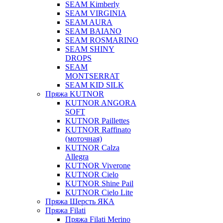
SEAM Kimberly
SEAM VIRGINIA
SEAM AURA
SEAM BAIANO
SEAM ROSMARINO
SEAM SHINY
DROPS
SEAM
MONTSERRAT
SEAM KID SILK
Пряжа KUTNOR
KUTNOR ANGORA
SOFT
KUTNOR Paillettes
KUTNOR Raffinato
(моточная)
KUTNOR Calza
Allegra
KUTNOR Viverone
KUTNOR Cielo
KUTNOR Shine Pail
KUTNOR Cielo Lite
Пряжа Шерсть ЯКА
Пряжа Filati
Пряжа Filati Merino