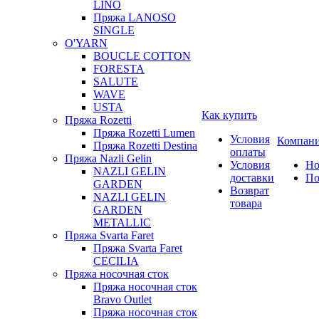
LINO
Пряжа LANOSO
SINGLE
O'YARN
BOUCLE COTTON
FORESTA
SALUTE
WAVE
USTA
Как купить
Пряжа Rozetti
Пряжа Rozetti Lumen
Условия
Компан
Пряжа Rozetti Destina
оплаты
Пряжа Nazli Gelin
Условия
Но
NAZLI GELIN
доставки
По
GARDEN
Возврат
NAZLI GELIN
товара
GARDEN
METALLIC
Пряжа Svarta Faret
Пряжа Svarta Faret
CECILIA
Пряжа носочная сток
Пряжа носочная сток
Bravo Outlet
Пряжа носочная сток