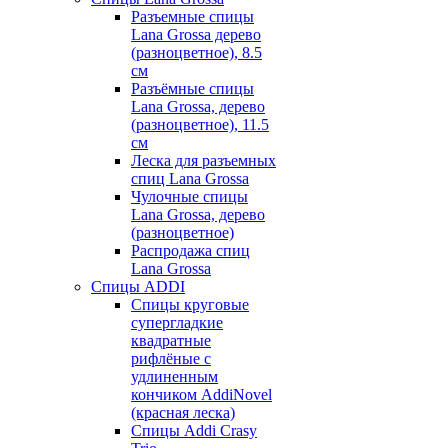
Разъемные спицы
Lana Grossa дерево
(разноцветное), 8.5
см
Разъёмные спицы
Lana Grossa, дерево
(разноцветное), 11.5
см
Леска для разъемных
спиц Lana Grossa
Чулочные спицы
Lana Grossa, дерево
(разноцветное)
Распродажа спиц
Lana Grossa
Спицы ADDI
Спицы круговые
супергладкие
квадратные
рифлёные с
удлиненным
кончиком AddiNovel
(красная леска)
Спицы Addi Crasy