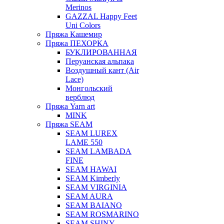
Merinos
GAZZAL Happy Feet
Uni Colors
Пряжа Кашемир
Пряжа ПЕХОРКА
БУКЛИРОВАННАЯ
Перуанская альпака
Воздушный кант (Air
Lace)
Монгольский
верблюд
Пряжа Yarn art
MINK
Пряжа SEAM
SEAM LUREX
LAME 550
SEAM LAMBADA
FINE
SEAM HAWAI
SEAM Kimberly
SEAM VIRGINIA
SEAM AURA
SEAM BAIANO
SEAM ROSMARINO
SEAM SHINY