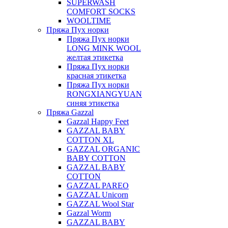
SUPERWASH
COMFORT SOCKS
WOOLTIME
Пряжа Пух норки
Пряжа Пух норки
LONG MINK WOOL
желтая этикетка
Пряжа Пух норки
красная этикетка
Пряжа Пух норки
RONGXIANGYUAN
синяя этикетка
Пряжа Gazzal
Gazzal Happy Feet
GAZZAL BABY
COTTON XL
GAZZAL ORGANIC
BABY COTTON
GAZZAL BABY
COTTON
GAZZAL PAREO
GAZZAL Unicorn
GAZZAL Wool Star
Gazzal Worm
GAZZAL BABY