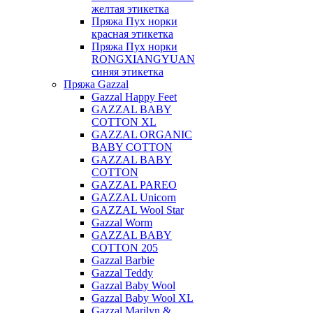
желтая этикетка
Пряжа Пух норки
красная этикетка
Пряжа Пух норки
RONGXIANGYUAN
синяя этикетка
Пряжа Gazzal
Gazzal Happy Feet
GAZZAL BABY
COTTON XL
GAZZAL ORGANIC
BABY COTTON
GAZZAL BABY
COTTON
GAZZAL PAREO
GAZZAL Unicorn
GAZZAL Wool Star
Gazzal Worm
GAZZAL BABY
COTTON 205
Gazzal Barbie
Gazzal Teddy
Gazzal Baby Wool
Gazzal Baby Wool XL
Gazzal Marilyn &