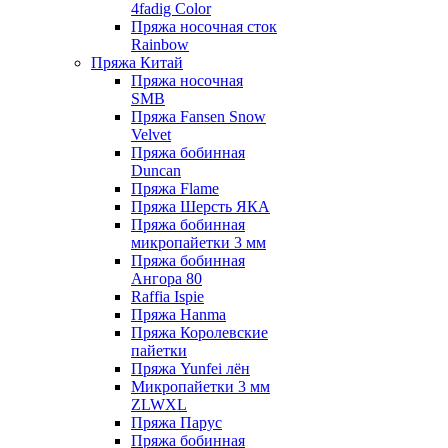
4fadig Color
Пряжа носочная сток
Rainbow
Пряжа Китай
Пряжа носочная
SMB
Пряжа Fansen Snow
Velvet
Пряжа бобинная
Duncan
Пряжа Flame
Пряжа Шерсть ЯКА
Пряжа бобинная
микропайетки 3 мм
Пряжа бобинная
Ангора 80
Raffia Ispie
Пряжа Hanma
Пряжа Королевские
пайетки
Пряжа Yunfei лён
Микропайетки 3 мм
ZLWXL
Пряжа Парус
Пряжа бобинная