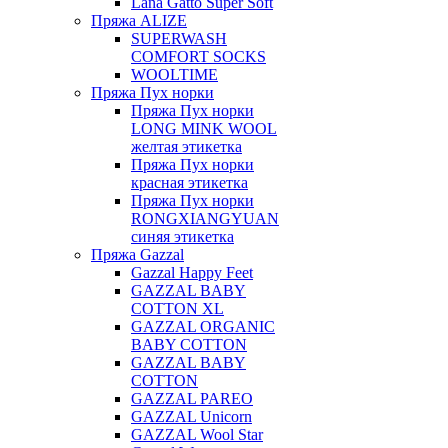
Lana Gatto Super Soft
Пряжа ALIZE
SUPERWASH
COMFORT SOCKS
WOOLTIME
Пряжа Пух норки
Пряжа Пух норки
LONG MINK WOOL
желтая этикетка
Пряжа Пух норки
красная этикетка
Пряжа Пух норки
RONGXIANGYUAN
синяя этикетка
Пряжа Gazzal
Gazzal Happy Feet
GAZZAL BABY
COTTON XL
GAZZAL ORGANIC
BABY COTTON
GAZZAL BABY
COTTON
GAZZAL PAREO
GAZZAL Unicorn
GAZZAL Wool Star