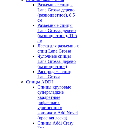
Разъемные спицы
Lana Grossa дерево
(разноцветное), 8.5
см
Разъёмные спицы
Lana Grossa, дерево
(разноцветное), 11.5
см
Леска для разъемных
спиц Lana Grossa
Чулочные спицы
Lana Grossa, дерево
(разноцветное)
Распродажа спиц
Lana Grossa
Спицы ADDI
Спицы круговые
супергладкие
квадратные
рифлёные с
удлиненным
кончиком AddiNovel
(красная леска)
Спицы Addi Crasy