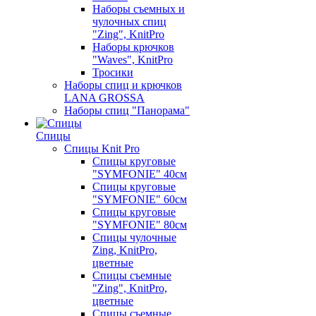
Наборы съемных и
чулочных спиц
"Zing", KnitPro
Наборы крючков
"Waves", KnitPro
Тросики
Наборы спиц и крючков
LANA GROSSA
Наборы спиц "Панорама"
Спицы
Спицы Knit Pro
Спицы круговые
"SYMFONIE" 40см
Спицы круговые
"SYMFONIE" 60см
Спицы круговые
"SYMFONIE" 80см
Спицы чулочные
Zing, KnitPro,
цветные
Спицы съемные
"Zing", KnitPro,
цветные
Спицы съемные