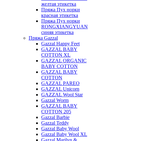
желтая этикетка
Пряжа Пух норки
красная этикетка
Пряжа Пух норки
RONGXIANGYUAN
синяя этикетка
Пряжа Gazzal
Gazzal Happy Feet
GAZZAL BABY
COTTON XL
GAZZAL ORGANIC
BABY COTTON
GAZZAL BABY
COTTON
GAZZAL PAREO
GAZZAL Unicorn
GAZZAL Wool Star
Gazzal Worm
GAZZAL BABY
COTTON 205
Gazzal Barbie
Gazzal Teddy
Gazzal Baby Wool
Gazzal Baby Wool XL
Gazzal Marilyn &