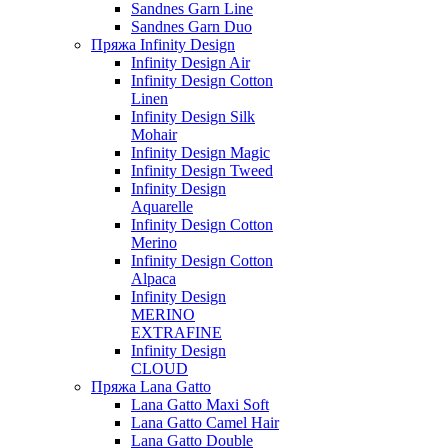
Sandnes Garn Line
Sandnes Garn Duo
Пряжа Infinity Design
Infinity Design Air
Infinity Design Cotton
Linen
Infinity Design Silk
Mohair
Infinity Design Magic
Infinity Design Tweed
Infinity Design
Aquarelle
Infinity Design Cotton
Merino
Infinity Design Cotton
Alpaca
Infinity Design
MERINO
EXTRAFINE
Infinity Design
CLOUD
Пряжа Lana Gatto
Lana Gatto Maxi Soft
Lana Gatto Camel Hair
Lana Gatto Double