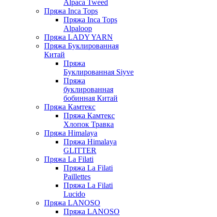
Alpaca Tweed
Пряжа Inca Tops
Пряжа Inca Tops
Alpaloop
Пряжа LADY YARN
Пряжа Буклированная
Китай
Пряжа
Буклированная Siyve
Пряжа
буклированная
бобинная Китай
Пряжа Камтекс
Пряжа Камтекс
Хлопок Травка
Пряжа Himalaya
Пряжа Himalaya
GLITTER
Пряжа La Filati
Пряжа La Filati
Paillettes
Пряжа La Filati
Lucido
Пряжа LANOSO
Пряжа LANOSO