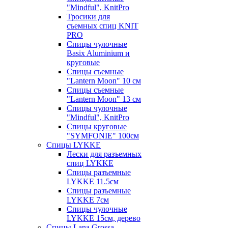
"Mindful", KnitPro
Тросики для
съемных спиц KNIT
PRO
Спицы чулочные
Basix Aluminium и
круговые
Спицы съемные
"Lantern Moon" 10 см
Спицы съемные
"Lantern Moon" 13 см
Спицы чулочные
"Mindful", KnitPro
Спицы круговые
"SYMFONIE" 100см
Спицы LYKKE
Лески для разъемных
спиц LYKKE
Спицы разъемные
LYKKE 11.5см
Спицы разъемные
LYKKE 7см
Спицы чулочные
LYKKE 15см, дерево
Спицы Lana Grossa