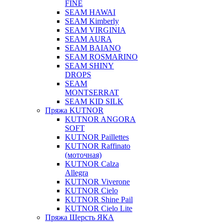
FINE
SEAM HAWAI
SEAM Kimberly
SEAM VIRGINIA
SEAM AURA
SEAM BAIANO
SEAM ROSMARINO
SEAM SHINY
DROPS
SEAM
MONTSERRAT
SEAM KID SILK
Пряжа KUTNOR
KUTNOR ANGORA
SOFT
KUTNOR Paillettes
KUTNOR Raffinato
(моточная)
KUTNOR Calza
Allegra
KUTNOR Viverone
KUTNOR Cielo
KUTNOR Shine Pail
KUTNOR Cielo Lite
Пряжа Шерсть ЯКА