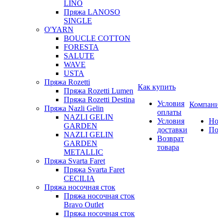
LINO
Пряжа LANOSO
SINGLE
O'YARN
BOUCLE COTTON
FORESTA
SALUTE
WAVE
USTA
Пряжа Rozetti
Как купить
Пряжа Rozetti Lumen
Пряжа Rozetti Destina
Условия
Компан
Пряжа Nazli Gelin
оплаты
NAZLI GELIN
Условия
Но
GARDEN
доставки
По
NAZLI GELIN
Возврат
GARDEN
товара
METALLIC
Пряжа Svarta Faret
Пряжа Svarta Faret
CECILIA
Пряжа носочная сток
Пряжа носочная сток
Bravo Outlet
Пряжа носочная сток