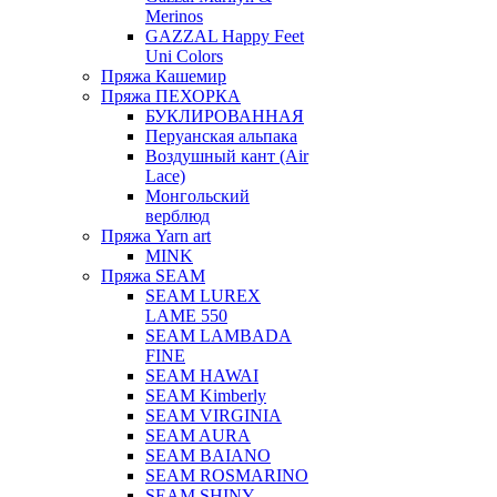
Merinos
GAZZAL Happy Feet
Uni Colors
Пряжа Кашемир
Пряжа ПЕХОРКА
БУКЛИРОВАННАЯ
Перуанская альпака
Воздушный кант (Air
Lace)
Монгольский
верблюд
Пряжа Yarn art
MINK
Пряжа SEAM
SEAM LUREX
LAME 550
SEAM LAMBADA
FINE
SEAM HAWAI
SEAM Kimberly
SEAM VIRGINIA
SEAM AURA
SEAM BAIANO
SEAM ROSMARINO
SEAM SHINY