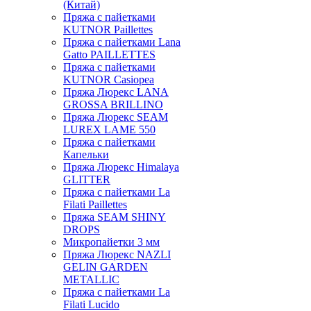
(Китай)
Пряжа с пайетками
KUTNOR Paillettes
Пряжа с пайетками Lana
Gatto PAILLETTES
Пряжа с пайетками
KUTNOR Casiopea
Пряжа Люрекс LANA
GROSSA BRILLINO
Пряжа Люрекс SEAM
LUREX LAME 550
Пряжа с пайетками
Капельки
Пряжа Люрекс Himalaya
GLITTER
Пряжа с пайетками La
Filati Paillettes
Пряжа SEAM SHINY
DROPS
Микропайетки 3 мм
Пряжа Люрекс NAZLI
GELIN GARDEN
METALLIC
Пряжа с пайетками La
Filati Lucido