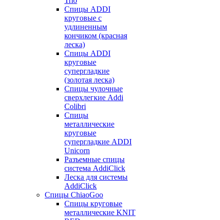
Trio
Спицы ADDI
круговые с
удлиненным
кончиком (красная
леска)
Спицы ADDI
круговые
супергладкие
(золотая леска)
Спицы чулочные
сверхлегкие Addi
Colibri
Спицы
металлические
круговые
супергладкие ADDI
Unicorn
Разъемные спицы
система AddiClick
Леска для системы
AddiClick
Спицы ChiaoGoo
Спицы круговые
металлические KNIT