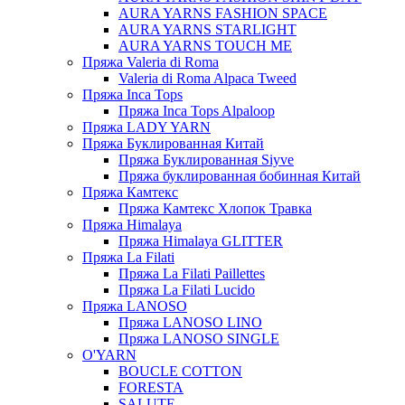
AURA YARNS FASHION SPACE
AURA YARNS STARLIGHT
AURA YARNS TOUCH ME
Пряжа Valeria di Roma
Valeria di Roma Alpaca Tweed
Пряжа Inca Tops
Пряжа Inca Tops Alpaloop
Пряжа LADY YARN
Пряжа Буклированная Китай
Пряжа Буклированная Siyve
Пряжа буклированная бобинная Китай
Пряжа Камтекс
Пряжа Камтекс Хлопок Травка
Пряжа Himalaya
Пряжа Himalaya GLITTER
Пряжа La Filati
Пряжа La Filati Paillettes
Пряжа La Filati Lucido
Пряжа LANOSO
Пряжа LANOSO LINO
Пряжа LANOSO SINGLE
O'YARN
BOUCLE COTTON
FORESTA
SALUTE