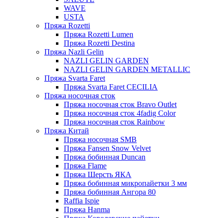
WAVE
USTA
Пряжа Rozetti
Пряжа Rozetti Lumen
Пряжа Rozetti Destina
Пряжа Nazli Gelin
NAZLI GELIN GARDEN
NAZLI GELIN GARDEN METALLIC
Пряжа Svarta Faret
Пряжа Svarta Faret CECILIA
Пряжа носочная сток
Пряжа носочная сток Bravo Outlet
Пряжа носочная сток 4fadig Color
Пряжа носочная сток Rainbow
Пряжа Китай
Пряжа носочная SMB
Пряжа Fansen Snow Velvet
Пряжа бобинная Duncan
Пряжа Flame
Пряжа Шерсть ЯКА
Пряжа бобинная микропайетки 3 мм
Пряжа бобинная Ангора 80
Raffia Ispie
Пряжа Hanma