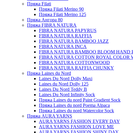
Пряжа Filati
Пряжа Filati Merino 90
Пряжа Filati Merino 125
Пряжа Ангора 80
Пряжа FIBRA NATURA
FIBRA NATURA PAPYRUS
FIBRA NATURA RAFFIA
FIBRA NATURA BAMBOO JAZZ
FIBRA NATURA INCA
FIBRA NATURA BAMBOO BLOOM HAND 
FIBRA NATURA COTTON ROYAL COLOR 
FIBRA NATURA COTTONWOOD
FIBRA NATURA RAFFIA CHUNKY
Пряжа Laines du Nord
Laines Du Nord Dolly Maxi
Laines du Nord Dolly 125
Laines Du Nord Teddy B
Laines Du Nord Infinity Sock
Пряжа Laines du nord Paint Gradient Sock
Пряжа Laines du nord Poema Alpaca
Пряжа Laines du nord Watercolor Sock
Пряжа AURA YARNS
AURA YARNS FASHION EVERY DAY
AURA YARNS FASHION LOVE ME
AURA YARNS FASHION SHINY DAY