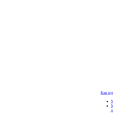
Как ку
У
У
д