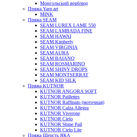
Монгольский верблюд
Пряжа Yarn art
MINK
Пряжа SEAM
SEAM LUREX LAME 550
SEAM LAMBADA FINE
SEAM HAWAI
SEAM Kimberly
SEAM VIRGINIA
SEAM AURA
SEAM BAIANO
SEAM ROSMARINO
SEAM SHINY DROPS
SEAM MONTSERRAT
SEAM KID SILK
Пряжа KUTNOR
KUTNOR ANGORA SOFT
KUTNOR Paillettes
KUTNOR Raffinato (моточная)
KUTNOR Calza Allegra
KUTNOR Viverone
KUTNOR Cielo
KUTNOR Shine Pail
KUTNOR Cielo Lite
Пряжа Шерсть ЯКА