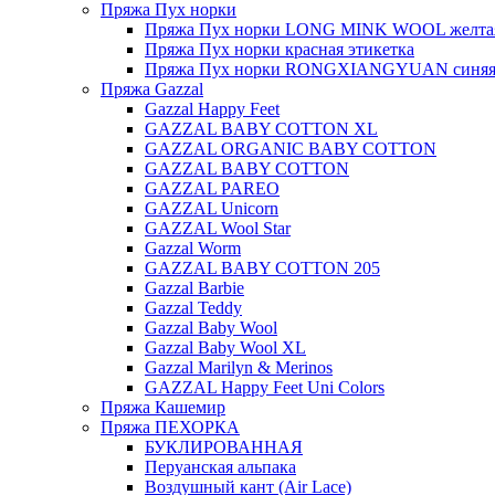
Пряжа Пух норки
Пряжа Пух норки LONG MINK WOOL желтая
Пряжа Пух норки красная этикетка
Пряжа Пух норки RONGXIANGYUAN синяя 
Пряжа Gazzal
Gazzal Happy Feet
GAZZAL BABY COTTON XL
GAZZAL ORGANIC BABY COTTON
GAZZAL BABY COTTON
GAZZAL PAREO
GAZZAL Unicorn
GAZZAL Wool Star
Gazzal Worm
GAZZAL BABY COTTON 205
Gazzal Barbie
Gazzal Teddy
Gazzal Baby Wool
Gazzal Baby Wool XL
Gazzal Marilyn & Merinos
GAZZAL Happy Feet Uni Colors
Пряжа Кашемир
Пряжа ПЕХОРКА
БУКЛИРОВАННАЯ
Перуанская альпака
Воздушный кант (Air Lace)