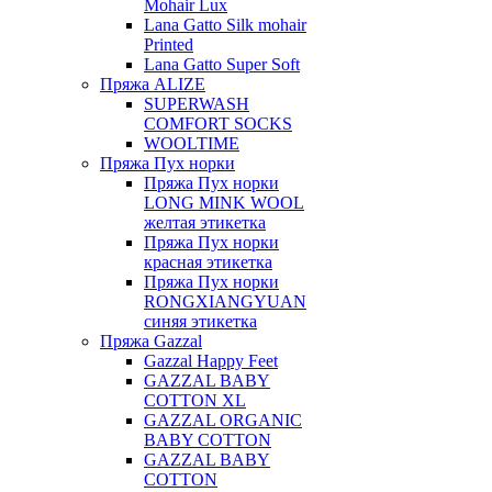
Mohair Lux
Lana Gatto Silk mohair
Printed
Lana Gatto Super Soft
Пряжа ALIZE
SUPERWASH
COMFORT SOCKS
WOOLTIME
Пряжа Пух норки
Пряжа Пух норки
LONG MINK WOOL
желтая этикетка
Пряжа Пух норки
красная этикетка
Пряжа Пух норки
RONGXIANGYUAN
синяя этикетка
Пряжа Gazzal
Gazzal Happy Feet
GAZZAL BABY
COTTON XL
GAZZAL ORGANIC
BABY COTTON
GAZZAL BABY
COTTON