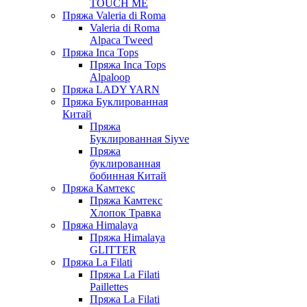
TOUCH ME
Пряжа Valeria di Roma
Valeria di Roma
Alpaca Tweed
Пряжа Inca Tops
Пряжа Inca Tops
Alpaloop
Пряжа LADY YARN
Пряжа Буклированная
Китай
Пряжа
Буклированная Siyve
Пряжа
буклированная
бобинная Китай
Пряжа Камтекс
Пряжа Камтекс
Хлопок Травка
Пряжа Himalaya
Пряжа Himalaya
GLITTER
Пряжа La Filati
Пряжа La Filati
Paillettes
Пряжа La Filati