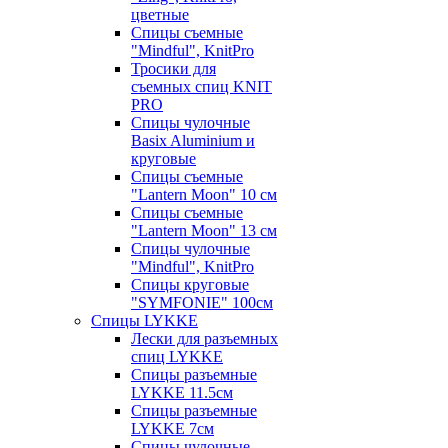
цветные
Спицы съемные
"Mindful", KnitPro
Тросики для
съемных спиц KNIT
PRO
Спицы чулочные
Basix Aluminium и
круговые
Спицы съемные
"Lantern Moon" 10 см
Спицы съемные
"Lantern Moon" 13 см
Спицы чулочные
"Mindful", KnitPro
Спицы круговые
"SYMFONIE" 100см
Спицы LYKKE
Лески для разъемных
спиц LYKKE
Спицы разъемные
LYKKE 11.5см
Спицы разъемные
LYKKE 7см
Спицы чулочные