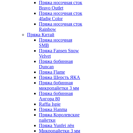
Пряжа носочная сток
Bravo Outlet
Пряжа носочная сток
4fadig Color
Пряжа носочная сток
Rainbow
Пряжа Китай
Пряжа носочная
SMB
Пряжа Fansen Snow
Velvet
Пряжа бобинная
Duncan
Пряжа Flame
Пряжа Шерсть ЯКА
Пряжа бобинная
микропайетки 3 мм
Пряжа бобинная
Ангора 80
Raffia Ispie
Пряжа Hanma
Пряжа Королевские
пайетки
Пряжа Yunfei лён
Микропайетки 3 мм