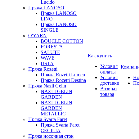
Lucido
Пряжа LANOSO
Пряжа LANOSO
LINO
Пряжа LANOSO
SINGLE
O'YARN
BOUCLE COTTON
FORESTA
SALUTE
Как купить
WAVE
USTA
Условия
Компан
Пряжа Rozetti
оплаты
Пряжа Rozetti Lumen
Условия
Но
Пряжа Rozetti Destina
доставки
По
Пряжа Nazli Gelin
Возврат
NAZLI GELIN
товара
GARDEN
NAZLI GELIN
GARDEN
METALLIC
Пряжа Svarta Faret
Пряжа Svarta Faret
CECILIA
Пряжа носочная сток