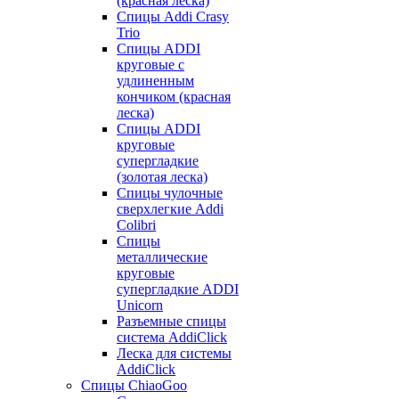
(красная леска)
Спицы Addi Crasy
Trio
Спицы ADDI
круговые с
удлиненным
кончиком (красная
леска)
Спицы ADDI
круговые
супергладкие
(золотая леска)
Спицы чулочные
сверхлегкие Addi
Colibri
Спицы
металлические
круговые
супергладкие ADDI
Unicorn
Разъемные спицы
система AddiClick
Леска для системы
AddiClick
Спицы ChiaoGoo