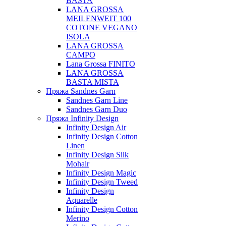
BASTA
LANA GROSSA
MEILENWEIT 100
COTONE VEGANO
ISOLA
LANA GROSSA
CAMPO
Lana Grossa FINITO
LANA GROSSA
BASTA MISTA
Пряжа Sandnes Garn
Sandnes Garn Line
Sandnes Garn Duo
Пряжа Infinity Design
Infinity Design Air
Infinity Design Cotton
Linen
Infinity Design Silk
Mohair
Infinity Design Magic
Infinity Design Tweed
Infinity Design
Aquarelle
Infinity Design Cotton
Merino