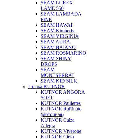
SEAM LUREX
LAME 550
SEAM LAMBADA
FINE
SEAM HAWAI
SEAM Kimberly
SEAM VIRGINIA
SEAM AURA
SEAM BAIANO
SEAM ROSMARINO
SEAM SHINY
DROPS
SEAM
MONTSERRAT
SEAM KID SILK
Пряжа KUTNOR
KUTNOR ANGORA
SOFT
KUTNOR Paillettes
KUTNOR Raffinato
(моточная)
KUTNOR Calza
Allegra
KUTNOR Viverone
KUTNOR Cielo