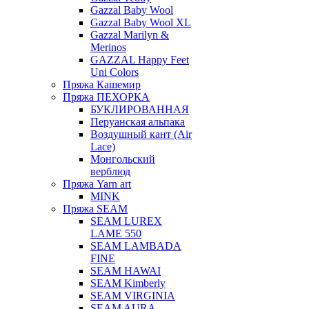
Gazzal Baby Wool
Gazzal Baby Wool XL
Gazzal Marilyn &
Merinos
GAZZAL Happy Feet
Uni Colors
Пряжа Кашемир
Пряжа ПЕХОРКА
БУКЛИРОВАННАЯ
Перуанская альпака
Воздушный кант (Air
Lace)
Монгольский
верблюд
Пряжа Yarn art
MINK
Пряжа SEAM
SEAM LUREX
LAME 550
SEAM LAMBADA
FINE
SEAM HAWAI
SEAM Kimberly
SEAM VIRGINIA
SEAM AURA