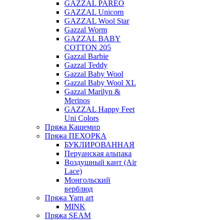
GAZZAL PAREO
GAZZAL Unicorn
GAZZAL Wool Star
Gazzal Worm
GAZZAL BABY
COTTON 205
Gazzal Barbie
Gazzal Teddy
Gazzal Baby Wool
Gazzal Baby Wool XL
Gazzal Marilyn &
Merinos
GAZZAL Happy Feet
Uni Colors
Пряжа Кашемир
Пряжа ПЕХОРКА
БУКЛИРОВАННАЯ
Перуанская альпака
Воздушный кант (Air
Lace)
Монгольский
верблюд
Пряжа Yarn art
MINK
Пряжа SEAM