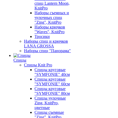
спиц Lantern Moon,
KnitPro
Наборы съемных и
чулочных спиц
"Zing", KnitPro
Наборы крючков
"Waves", KnitPro
Тросики
Наборы спиц и крючков
LANA GROSSA
Наборы спиц "Панорама"
Спицы
Спицы Knit Pro
Спицы круговые
"SYMFONIE" 40см
Спицы круговые
"SYMFONIE" 60см
Спицы круговые
"SYMFONIE" 80см
Спицы чулочные
Zing, KnitPro,
цветные
Спицы съемные
"Zing", KnitPro,