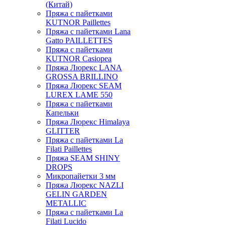
(Китай)
Пряжа с пайетками
KUTNOR Paillettes
Пряжа с пайетками Lana
Gatto PAILLETTES
Пряжа с пайетками
KUTNOR Casiopea
Пряжа Люрекс LANA
GROSSA BRILLINO
Пряжа Люрекс SEAM
LUREX LAME 550
Пряжа с пайетками
Капельки
Пряжа Люрекс Himalaya
GLITTER
Пряжа с пайетками La
Filati Paillettes
Пряжа SEAM SHINY
DROPS
Микропайетки 3 мм
Пряжа Люрекс NAZLI
GELIN GARDEN
METALLIC
Пряжа с пайетками La
Filati Lucido