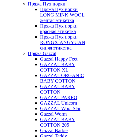
Пряжа Пух норки
Пряжа Пух норки
LONG MINK WOOL
желтая этикетка
Пряжа Пух норки
красная этикетка
Пряжа Пух норки
RONGXIANGYUAN
синяя этикетка
Пряжа Gazzal
Gazzal Happy Feet
GAZZAL BABY
COTTON XL
GAZZAL ORGANIC
BABY COTTON
GAZZAL BABY
COTTON
GAZZAL PAREO
GAZZAL Unicorn
GAZZAL Wool Star
Gazzal Worm
GAZZAL BABY
COTTON 205
Gazzal Barbie
Gazzal Teddy