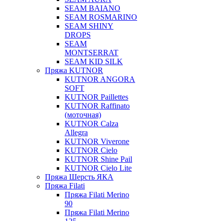
SEAM BAIANO
SEAM ROSMARINO
SEAM SHINY
DROPS
SEAM
MONTSERRAT
SEAM KID SILK
Пряжа KUTNOR
KUTNOR ANGORA
SOFT
KUTNOR Paillettes
KUTNOR Raffinato
(моточная)
KUTNOR Calza
Allegra
KUTNOR Viverone
KUTNOR Cielo
KUTNOR Shine Pail
KUTNOR Cielo Lite
Пряжа Шерсть ЯКА
Пряжа Filati
Пряжа Filati Merino
90
Пряжа Filati Merino