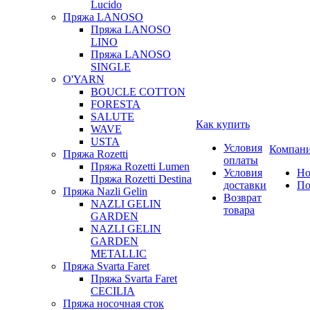
Lucido
Пряжа LANOSO
Пряжа LANOSO
LINO
Пряжа LANOSO
SINGLE
O'YARN
BOUCLE COTTON
FORESTA
SALUTE
Как купить
WAVE
USTA
Условия
Компан
Пряжа Rozetti
оплаты
Пряжа Rozetti Lumen
Условия
Но
Пряжа Rozetti Destina
доставки
По
Пряжа Nazli Gelin
Возврат
NAZLI GELIN
товара
GARDEN
NAZLI GELIN
GARDEN
METALLIC
Пряжа Svarta Faret
Пряжа Svarta Faret
CECILIA
Пряжа носочная сток