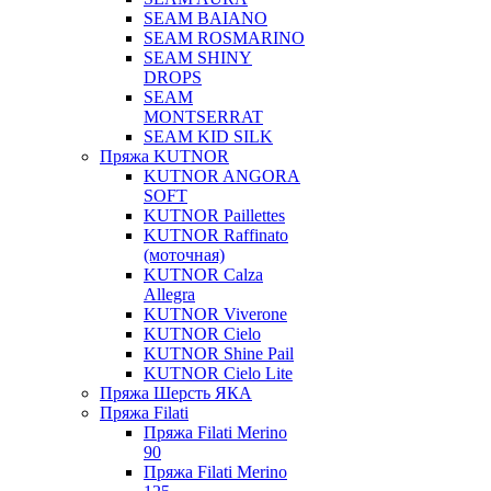
SEAM BAIANO
SEAM ROSMARINO
SEAM SHINY
DROPS
SEAM
MONTSERRAT
SEAM KID SILK
Пряжа KUTNOR
KUTNOR ANGORA
SOFT
KUTNOR Paillettes
KUTNOR Raffinato
(моточная)
KUTNOR Calza
Allegra
KUTNOR Viverone
KUTNOR Cielo
KUTNOR Shine Pail
KUTNOR Cielo Lite
Пряжа Шерсть ЯКА
Пряжа Filati
Пряжа Filati Merino
90
Пряжа Filati Merino