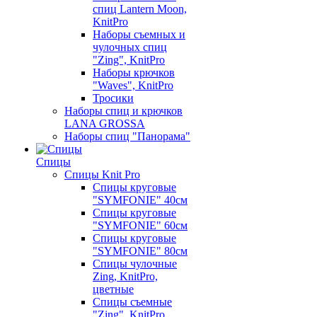
спиц Lantern Moon,
KnitPro
Наборы съемных и
чулочных спиц
"Zing", KnitPro
Наборы крючков
"Waves", KnitPro
Тросики
Наборы спиц и крючков
LANA GROSSA
Наборы спиц "Панорама"
Спицы
Спицы Knit Pro
Спицы круговые
"SYMFONIE" 40см
Спицы круговые
"SYMFONIE" 60см
Спицы круговые
"SYMFONIE" 80см
Спицы чулочные
Zing, KnitPro,
цветные
Спицы съемные
"Zing", KnitPro,