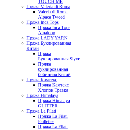
TOUCH ME
Пряжа Valeria di Roma
Valeria di Roma
Alpaca Tweed
Пряжа Inca Tops
Пряжа Inca Tops
Alpaloop
Пряжа LADY YARN
Пряжа Буклированная
Китай
Пряжа
Буклированная Siyve
Пряжа
буклированная
бобинная Китай
Пряжа Камтекс
Пряжа Камтекс
Хлопок Травка
Пряжа Himalaya
Пряжа Himalaya
GLITTER
Пряжа La Filati
Пряжа La Filati
Paillettes
Пряжа La Filati