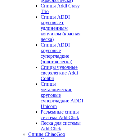
(красная леска)
Спицы Addi Crasy
Trio
Спицы ADDI
круговые с
удлиненным
кончиком (красная
леска)
Спицы ADDI
круговые
супергладкие
(золотая леска)
Спицы чулочные
сверхлегкие Addi
Colibri
Спицы
металлические
круговые
супергладкие ADDI
Unicorn
Разъемные спицы
система AddiClick
Леска для системы
AddiClick
Спицы ChiaoGoo