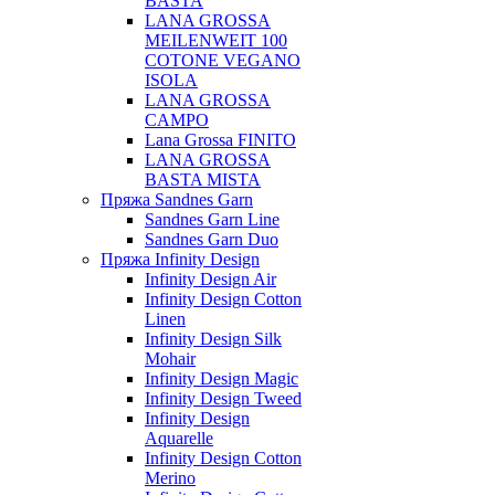
BASTA
LANA GROSSA
MEILENWEIT 100
COTONE VEGANO
ISOLA
LANA GROSSA
CAMPO
Lana Grossa FINITO
LANA GROSSA
BASTA MISTA
Пряжа Sandnes Garn
Sandnes Garn Line
Sandnes Garn Duo
Пряжа Infinity Design
Infinity Design Air
Infinity Design Cotton
Linen
Infinity Design Silk
Mohair
Infinity Design Magic
Infinity Design Tweed
Infinity Design
Aquarelle
Infinity Design Cotton
Merino