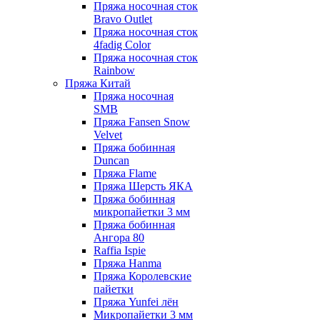
Пряжа носочная сток
Bravo Outlet
Пряжа носочная сток
4fadig Color
Пряжа носочная сток
Rainbow
Пряжа Китай
Пряжа носочная
SMB
Пряжа Fansen Snow
Velvet
Пряжа бобинная
Duncan
Пряжа Flame
Пряжа Шерсть ЯКА
Пряжа бобинная
микропайетки 3 мм
Пряжа бобинная
Ангора 80
Raffia Ispie
Пряжа Hanma
Пряжа Королевские
пайетки
Пряжа Yunfei лён
Микропайетки 3 мм