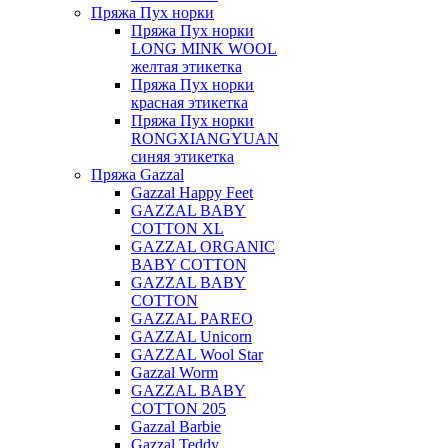
Пряжа Пух норки
Пряжа Пух норки
LONG MINK WOOL
желтая этикетка
Пряжа Пух норки
красная этикетка
Пряжа Пух норки
RONGXIANGYUAN
синяя этикетка
Пряжа Gazzal
Gazzal Happy Feet
GAZZAL BABY
COTTON XL
GAZZAL ORGANIC
BABY COTTON
GAZZAL BABY
COTTON
GAZZAL PAREO
GAZZAL Unicorn
GAZZAL Wool Star
Gazzal Worm
GAZZAL BABY
COTTON 205
Gazzal Barbie
Gazzal Teddy