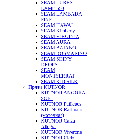
SEAM LUREX
LAME 550
SEAM LAMBADA
FINE
SEAM HAWAI
SEAM Kimberly
SEAM VIRGINIA
SEAM AURA
SEAM BAIANO
SEAM ROSMARINO
SEAM SHINY
DROPS
SEAM
MONTSERRAT
SEAM KID SILK
Пряжа KUTNOR
KUTNOR ANGORA
SOFT
KUTNOR Paillettes
KUTNOR Raffinato
(моточная)
KUTNOR Calza
Allegra
KUTNOR Viverone
KUTNOR Cielo