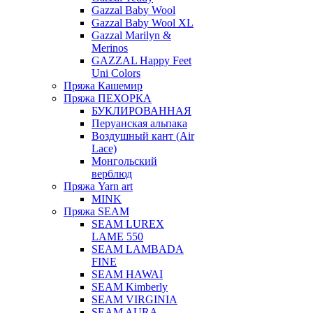
Gazzal Baby Wool
Gazzal Baby Wool XL
Gazzal Marilyn &
Merinos
GAZZAL Happy Feet
Uni Colors
Пряжа Кашемир
Пряжа ПЕХОРКА
БУКЛИРОВАННАЯ
Перуанская альпака
Воздушный кант (Air
Lace)
Монгольский
верблюд
Пряжа Yarn art
MINK
Пряжа SEAM
SEAM LUREX
LAME 550
SEAM LAMBADA
FINE
SEAM HAWAI
SEAM Kimberly
SEAM VIRGINIA
SEAM AURA