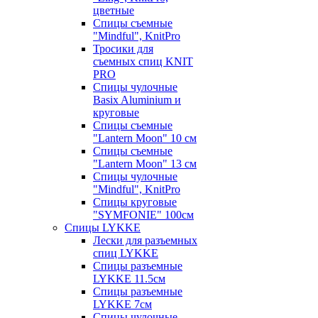
цветные
Спицы съемные
"Mindful", KnitPro
Тросики для
съемных спиц KNIT
PRO
Спицы чулочные
Basix Aluminium и
круговые
Спицы съемные
"Lantern Moon" 10 см
Спицы съемные
"Lantern Moon" 13 см
Спицы чулочные
"Mindful", KnitPro
Спицы круговые
"SYMFONIE" 100см
Спицы LYKKE
Лески для разъемных
спиц LYKKE
Спицы разъемные
LYKKE 11.5см
Спицы разъемные
LYKKE 7см
Спицы чулочные