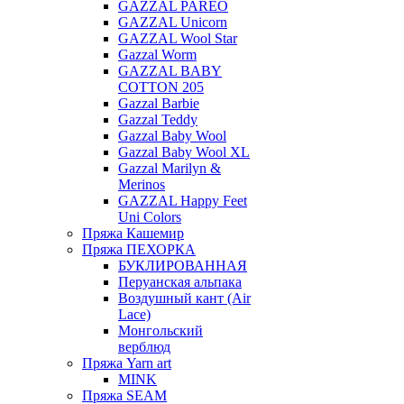
GAZZAL PAREO
GAZZAL Unicorn
GAZZAL Wool Star
Gazzal Worm
GAZZAL BABY
COTTON 205
Gazzal Barbie
Gazzal Teddy
Gazzal Baby Wool
Gazzal Baby Wool XL
Gazzal Marilyn &
Merinos
GAZZAL Happy Feet
Uni Colors
Пряжа Кашемир
Пряжа ПЕХОРКА
БУКЛИРОВАННАЯ
Перуанская альпака
Воздушный кант (Air
Lace)
Монгольский
верблюд
Пряжа Yarn art
MINK
Пряжа SEAM