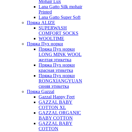
Mohair Lux
Lana Gatto Silk mohair
Printed
Lana Gatto Super Soft
Пряжа ALIZE
SUPERWASH
COMFORT SOCKS
WOOLTIME
Пряжа Пух норки
Пряжа Пух норки
LONG MINK WOOL
желтая этикетка
Пряжа Пух норки
красная этикетка
Пряжа Пух норки
RONGXIANGYUAN
синяя этикетка
Пряжа Gazzal
Gazzal Happy Feet
GAZZAL BABY
COTTON XL
GAZZAL ORGANIC
BABY COTTON
GAZZAL BABY
COTTON