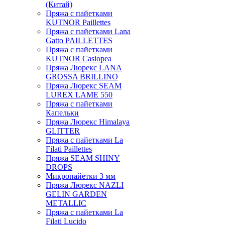
(Китай)
Пряжа с пайетками
KUTNOR Paillettes
Пряжа с пайетками Lana
Gatto PAILLETTES
Пряжа с пайетками
KUTNOR Casiopea
Пряжа Люрекс LANA
GROSSA BRILLINO
Пряжа Люрекс SEAM
LUREX LAME 550
Пряжа с пайетками
Капельки
Пряжа Люрекс Himalaya
GLITTER
Пряжа с пайетками La
Filati Paillettes
Пряжа SEAM SHINY
DROPS
Микропайетки 3 мм
Пряжа Люрекс NAZLI
GELIN GARDEN
METALLIC
Пряжа с пайетками La
Filati Lucido