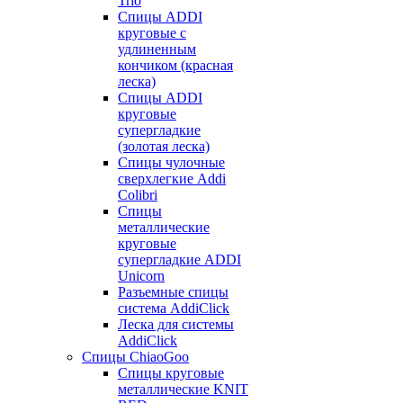
Trio
Спицы ADDI
круговые с
удлиненным
кончиком (красная
леска)
Спицы ADDI
круговые
супергладкие
(золотая леска)
Спицы чулочные
сверхлегкие Addi
Colibri
Спицы
металлические
круговые
супергладкие ADDI
Unicorn
Разъемные спицы
система AddiClick
Леска для системы
AddiClick
Спицы ChiaoGoo
Спицы круговые
металлические KNIT