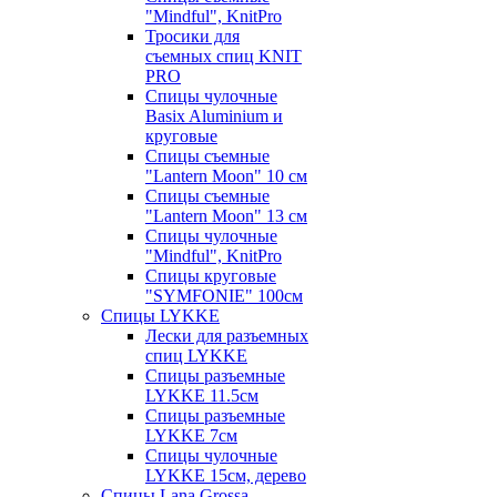
"Mindful", KnitPro
Тросики для
съемных спиц KNIT
PRO
Спицы чулочные
Basix Aluminium и
круговые
Спицы съемные
"Lantern Moon" 10 см
Спицы съемные
"Lantern Moon" 13 см
Спицы чулочные
"Mindful", KnitPro
Спицы круговые
"SYMFONIE" 100см
Спицы LYKKE
Лески для разъемных
спиц LYKKE
Спицы разъемные
LYKKE 11.5см
Спицы разъемные
LYKKE 7см
Спицы чулочные
LYKKE 15см, дерево
Спицы Lana Grossa