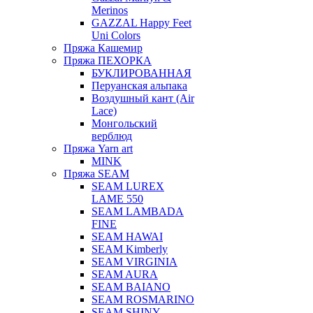
Merinos
GAZZAL Happy Feet
Uni Colors
Пряжа Кашемир
Пряжа ПЕХОРКА
БУКЛИРОВАННАЯ
Перуанская альпака
Воздушный кант (Air
Lace)
Монгольский
верблюд
Пряжа Yarn art
MINK
Пряжа SEAM
SEAM LUREX
LAME 550
SEAM LAMBADA
FINE
SEAM HAWAI
SEAM Kimberly
SEAM VIRGINIA
SEAM AURA
SEAM BAIANO
SEAM ROSMARINO
SEAM SHINY