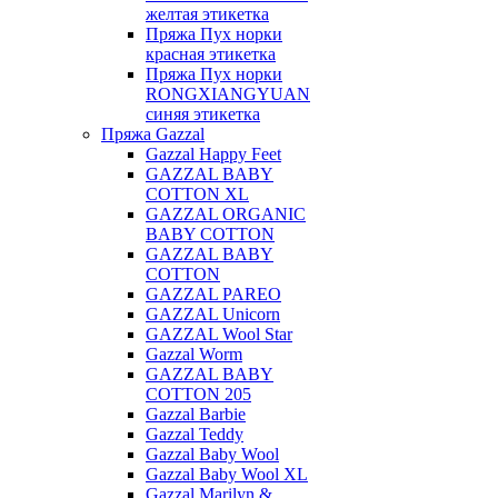
желтая этикетка
Пряжа Пух норки
красная этикетка
Пряжа Пух норки
RONGXIANGYUAN
синяя этикетка
Пряжа Gazzal
Gazzal Happy Feet
GAZZAL BABY
COTTON XL
GAZZAL ORGANIC
BABY COTTON
GAZZAL BABY
COTTON
GAZZAL PAREO
GAZZAL Unicorn
GAZZAL Wool Star
Gazzal Worm
GAZZAL BABY
COTTON 205
Gazzal Barbie
Gazzal Teddy
Gazzal Baby Wool
Gazzal Baby Wool XL
Gazzal Marilyn &