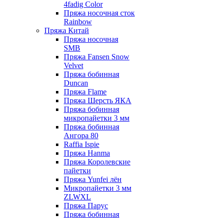
4fadig Color
Пряжа носочная сток
Rainbow
Пряжа Китай
Пряжа носочная
SMB
Пряжа Fansen Snow
Velvet
Пряжа бобинная
Duncan
Пряжа Flame
Пряжа Шерсть ЯКА
Пряжа бобинная
микропайетки 3 мм
Пряжа бобинная
Ангора 80
Raffia Ispie
Пряжа Hanma
Пряжа Королевские
пайетки
Пряжа Yunfei лён
Микропайетки 3 мм
ZLWXL
Пряжа Парус
Пряжа бобинная