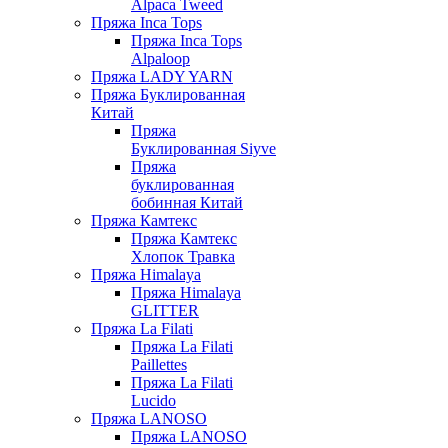
Alpaca Tweed
Пряжа Inca Tops
Пряжа Inca Tops
Alpaloop
Пряжа LADY YARN
Пряжа Буклированная
Китай
Пряжа
Буклированная Siyve
Пряжа
буклированная
бобинная Китай
Пряжа Камтекс
Пряжа Камтекс
Хлопок Травка
Пряжа Himalaya
Пряжа Himalaya
GLITTER
Пряжа La Filati
Пряжа La Filati
Paillettes
Пряжа La Filati
Lucido
Пряжа LANOSO
Пряжа LANOSO