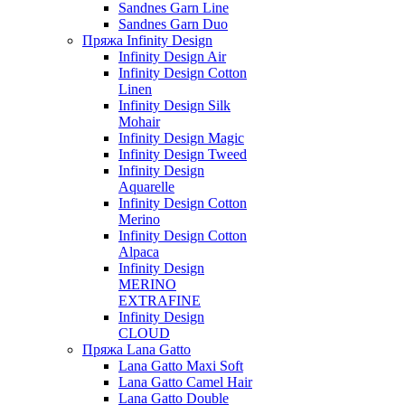
Sandnes Garn Line
Sandnes Garn Duo
Пряжа Infinity Design
Infinity Design Air
Infinity Design Cotton
Linen
Infinity Design Silk
Mohair
Infinity Design Magic
Infinity Design Tweed
Infinity Design
Aquarelle
Infinity Design Cotton
Merino
Infinity Design Cotton
Alpaca
Infinity Design
MERINO
EXTRAFINE
Infinity Design
CLOUD
Пряжа Lana Gatto
Lana Gatto Maxi Soft
Lana Gatto Camel Hair
Lana Gatto Double