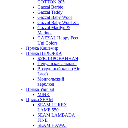
COTTON 205
Gazzal Barbie
Gazzal Teddy
Gazzal Baby Wool
Gazzal Baby Wool XL
Gazzal Marilyn &
Merinos
GAZZAL Happy Feet
Uni Colors
Пряжа Кашемир
Пряжа ПЕХОРКА
БУКЛИРОВАННАЯ
Перуанская альпака
Воздушный кант (Air
Lace)
Монгольский
верблюд
Пряжа Yarn art
MINK
Пряжа SEAM
SEAM LUREX
LAME 550
SEAM LAMBADA
FINE
SEAM HAWAI