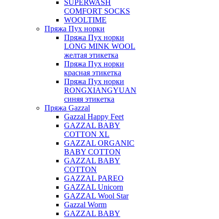
SUPERWASH
COMFORT SOCKS
WOOLTIME
Пряжа Пух норки
Пряжа Пух норки
LONG MINK WOOL
желтая этикетка
Пряжа Пух норки
красная этикетка
Пряжа Пух норки
RONGXIANGYUAN
синяя этикетка
Пряжа Gazzal
Gazzal Happy Feet
GAZZAL BABY
COTTON XL
GAZZAL ORGANIC
BABY COTTON
GAZZAL BABY
COTTON
GAZZAL PAREO
GAZZAL Unicorn
GAZZAL Wool Star
Gazzal Worm
GAZZAL BABY