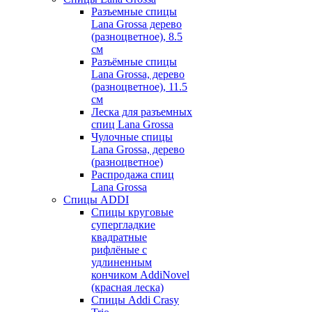
Разъемные спицы
Lana Grossa дерево
(разноцветное), 8.5
см
Разъёмные спицы
Lana Grossa, дерево
(разноцветное), 11.5
см
Леска для разъемных
спиц Lana Grossa
Чулочные спицы
Lana Grossa, дерево
(разноцветное)
Распродажа спиц
Lana Grossa
Спицы ADDI
Спицы круговые
супергладкие
квадратные
рифлёные с
удлиненным
кончиком AddiNovel
(красная леска)
Спицы Addi Crasy