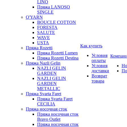
LINO
Пряжа LANOSO
SINGLE
O'YARN
BOUCLE COTTON
FORESTA
SALUTE
WAVE
USTA
Как купить
Пряжа Rozetti
Пряжа Rozetti Lumen
Условия
Компан
Пряжа Rozetti Destina
оплаты
Пряжа Nazli Gelin
Условия
Но
NAZLI GELIN
доставки
По
GARDEN
Возврат
NAZLI GELIN
товара
GARDEN
METALLIC
Пряжа Svarta Faret
Пряжа Svarta Faret
CECILIA
Пряжа носочная сток
Пряжа носочная сток
Bravo Outlet
Пряжа носочная сток