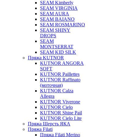
SEAM Kimberly
SEAM VIRGINIA
SEAM AURA
SEAM BAIANO
SEAM ROSMARINO
SEAM SHINY
DROPS
SEAM
MONTSERRAT
SEAM KID SILK
Пряжа KUTNOR
KUTNOR ANGORA
SOFT
KUTNOR Paillettes
KUTNOR Raffinato
(моточная)
KUTNOR Calza
Allegra
KUTNOR Viverone
KUTNOR Cielo
KUTNOR Shine Pail
KUTNOR Cielo Lite
Пряжа Шерсть ЯКА
Пряжа Filati
Пряжа Filati Merino