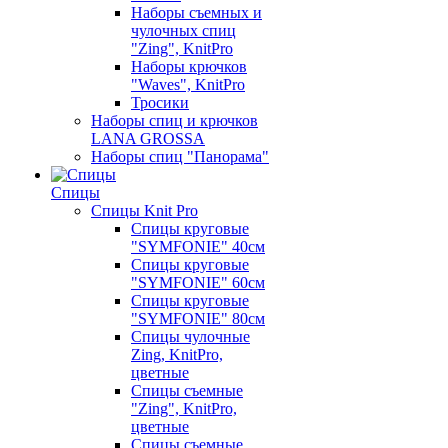
Наборы съемных и
чулочных спиц
"Zing", KnitPro
Наборы крючков
"Waves", KnitPro
Тросики
Наборы спиц и крючков
LANA GROSSA
Наборы спиц "Панорама"
Спицы
Спицы Knit Pro
Спицы круговые
"SYMFONIE" 40см
Спицы круговые
"SYMFONIE" 60см
Спицы круговые
"SYMFONIE" 80см
Спицы чулочные
Zing, KnitPro,
цветные
Спицы съемные
"Zing", KnitPro,
цветные
Спицы съемные