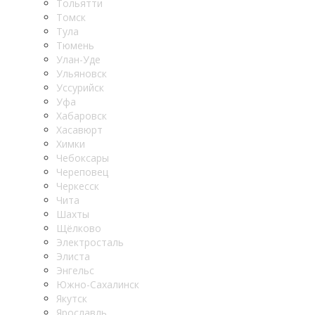
Тольятти
Томск
Тула
Тюмень
Улан-Уде
Ульяновск
Уссурийск
Уфа
Хабаровск
Хасавюрт
Химки
Чебоксары
Череповец
Черкесск
Чита
Шахты
Щёлково
Электросталь
Элиста
Энгельс
Южно-Сахалинск
Якутск
Ярославль