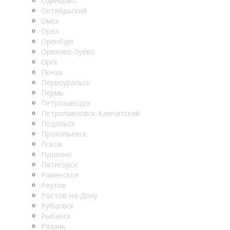
Одинцово
Октябрьский
Омск
Орёл
Оренбург
Орехово-Зуево
Орск
Пенза
Первоуральск
Пермь
Петрозаводск
Петропавловск-Камчатский
Подольск
Прокопьевск
Псков
Пушкино
Пятигорск
Раменское
Реутов
Ростов-на-Дону
Рубцовск
Рыбинск
Рязань