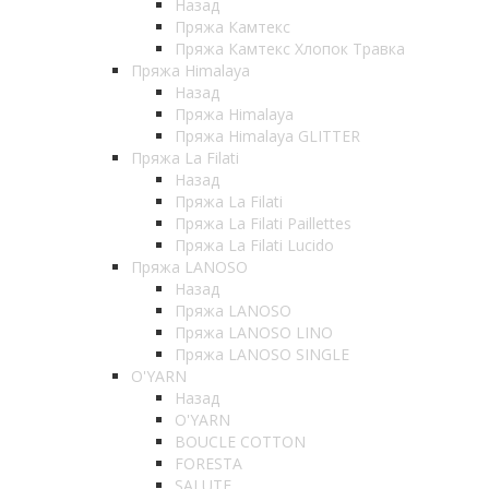
Назад
Пряжа Камтекс
Пряжа Камтекс Хлопок Травка
Пряжа Himalaya
Назад
Пряжа Himalaya
Пряжа Himalaya GLITTER
Пряжа La Filati
Назад
Пряжа La Filati
Пряжа La Filati Paillettes
Пряжа La Filati Lucido
Пряжа LANOSO
Назад
Пряжа LANOSO
Пряжа LANOSO LINO
Пряжа LANOSO SINGLE
O'YARN
Назад
O'YARN
BOUCLE COTTON
FORESTA
SALUTE