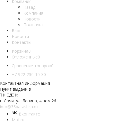
Компания
Назад
Компания
Новости
Политика
Блог
Новости
Контакты
Корзина
0
Отложенные
0
Сравнение товаров
0
+7-922-230-10-30
Контактная информация
Пункт выдачи в
ТК СДЭК:
г. Сочи, ул. Ленина, 4,пом.26
info@33barashka.ru
Вконтакте
Mail.ru