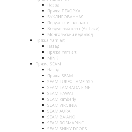
Назад
Пряжа ПЕХОРКА
БУКЛИРОВАННАЯ
Перуанская альпака
Воздушный кант (Air Lace)
Монгольский верблюд
Пряжа Yarn art
Назад
Пряжа Yarn art
MINK
Пряжа SEAM
Назад
Пряжа SEAM
SEAM LUREX LAME 550
SEAM LAMBADA FINE
SEAM HAWAI
SEAM Kimberly
SEAM VIRGINIA
SEAM AURA
SEAM BAIANO
SEAM ROSMARINO
SEAM SHINY DROPS