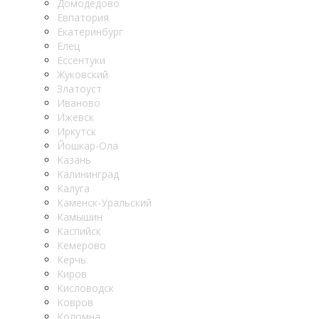
Домодедово
Евпатория
Екатеринбург
Елец
Ессентуки
Жуковский
Златоуст
Иваново
Ижевск
Иркутск
Йошкар-Ола
Казань
Калининград
Калуга
Каменск-Уральский
Камышин
Каспийск
Кемерово
Керчь
Киров
Кисловодск
Ковров
Коломна