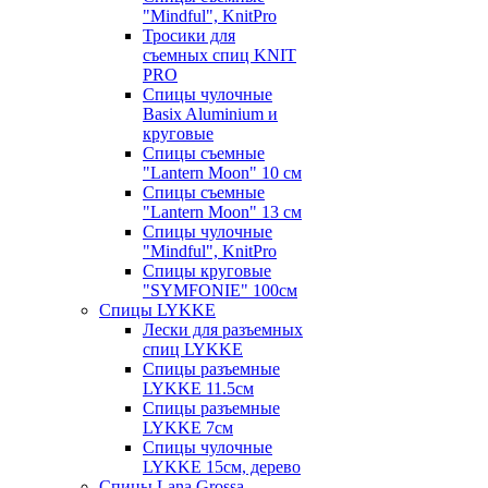
"Mindful", KnitPro
Тросики для
съемных спиц KNIT
PRO
Спицы чулочные
Basix Aluminium и
круговые
Спицы съемные
"Lantern Moon" 10 см
Спицы съемные
"Lantern Moon" 13 см
Спицы чулочные
"Mindful", KnitPro
Спицы круговые
"SYMFONIE" 100см
Спицы LYKKE
Лески для разъемных
спиц LYKKE
Спицы разъемные
LYKKE 11.5см
Спицы разъемные
LYKKE 7см
Спицы чулочные
LYKKE 15см, дерево
Спицы Lana Grossa