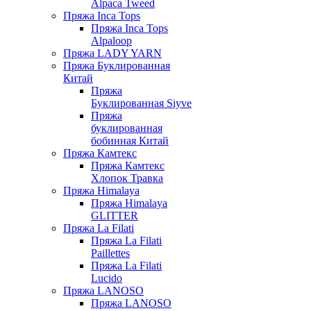
Alpaca Tweed
Пряжа Inca Tops
Пряжа Inca Tops
Alpaloop
Пряжа LADY YARN
Пряжа Буклированная
Китай
Пряжа
Буклированная Siyve
Пряжа
буклированная
бобинная Китай
Пряжа Камтекс
Пряжа Камтекс
Хлопок Травка
Пряжа Himalaya
Пряжа Himalaya
GLITTER
Пряжа La Filati
Пряжа La Filati
Paillettes
Пряжа La Filati
Lucido
Пряжа LANOSO
Пряжа LANOSO