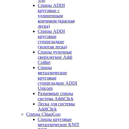
Trio
Спицы ADDI
круговые с
удлиненным
кончиком (красная
леска)
Спицы ADDI
круговые
супергладкие
(золотая леска)
Спицы чулочные
сверхлегкие Addi
Colibri
Спицы
металлические
круговые
супергладкие ADDI
Unicorn
Разъемные спицы
система AddiClick
Леска для системы
AddiClick
Спицы ChiaoGoo
Спицы круговые
металлические KNIT