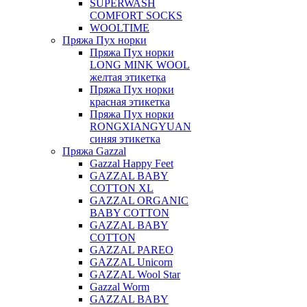
SUPERWASH
COMFORT SOCKS
WOOLTIME
Пряжа Пух норки
Пряжа Пух норки
LONG MINK WOOL
желтая этикетка
Пряжа Пух норки
красная этикетка
Пряжа Пух норки
RONGXIANGYUAN
синяя этикетка
Пряжа Gazzal
Gazzal Happy Feet
GAZZAL BABY
COTTON XL
GAZZAL ORGANIC
BABY COTTON
GAZZAL BABY
COTTON
GAZZAL PAREO
GAZZAL Unicorn
GAZZAL Wool Star
Gazzal Worm
GAZZAL BABY