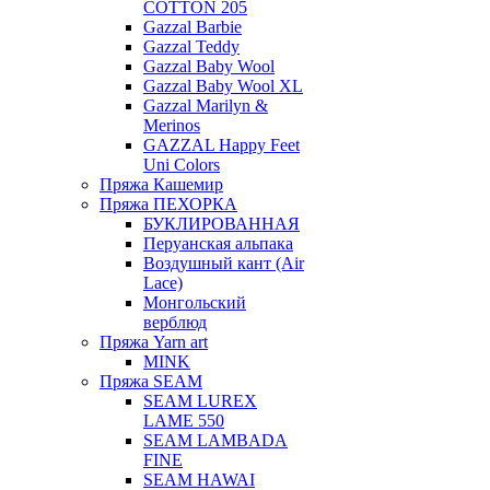
COTTON 205
Gazzal Barbie
Gazzal Teddy
Gazzal Baby Wool
Gazzal Baby Wool XL
Gazzal Marilyn &
Merinos
GAZZAL Happy Feet
Uni Colors
Пряжа Кашемир
Пряжа ПЕХОРКА
БУКЛИРОВАННАЯ
Перуанская альпака
Воздушный кант (Air
Lace)
Монгольский
верблюд
Пряжа Yarn art
MINK
Пряжа SEAM
SEAM LUREX
LAME 550
SEAM LAMBADA
FINE
SEAM HAWAI