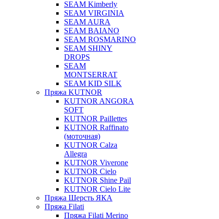
SEAM Kimberly
SEAM VIRGINIA
SEAM AURA
SEAM BAIANO
SEAM ROSMARINO
SEAM SHINY
DROPS
SEAM
MONTSERRAT
SEAM KID SILK
Пряжа KUTNOR
KUTNOR ANGORA
SOFT
KUTNOR Paillettes
KUTNOR Raffinato
(моточная)
KUTNOR Calza
Allegra
KUTNOR Viverone
KUTNOR Cielo
KUTNOR Shine Pail
KUTNOR Cielo Lite
Пряжа Шерсть ЯКА
Пряжа Filati
Пряжа Filati Merino