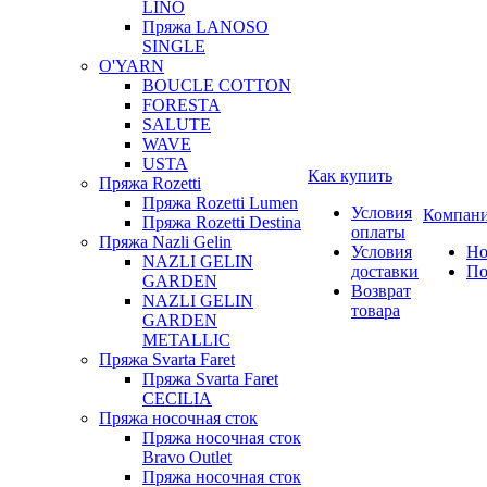
LINO
Пряжа LANOSO
SINGLE
O'YARN
BOUCLE COTTON
FORESTA
SALUTE
WAVE
USTA
Как купить
Пряжа Rozetti
Пряжа Rozetti Lumen
Условия
Компан
Пряжа Rozetti Destina
оплаты
Пряжа Nazli Gelin
Условия
Но
NAZLI GELIN
доставки
По
GARDEN
Возврат
NAZLI GELIN
товара
GARDEN
METALLIC
Пряжа Svarta Faret
Пряжа Svarta Faret
CECILIA
Пряжа носочная сток
Пряжа носочная сток
Bravo Outlet
Пряжа носочная сток