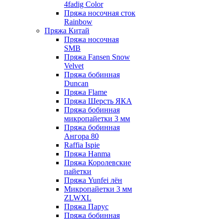
4fadig Color
Пряжа носочная сток
Rainbow
Пряжа Китай
Пряжа носочная
SMB
Пряжа Fansen Snow
Velvet
Пряжа бобинная
Duncan
Пряжа Flame
Пряжа Шерсть ЯКА
Пряжа бобинная
микропайетки 3 мм
Пряжа бобинная
Ангора 80
Raffia Ispie
Пряжа Hanma
Пряжа Королевские
пайетки
Пряжа Yunfei лён
Микропайетки 3 мм
ZLWXL
Пряжа Парус
Пряжа бобинная