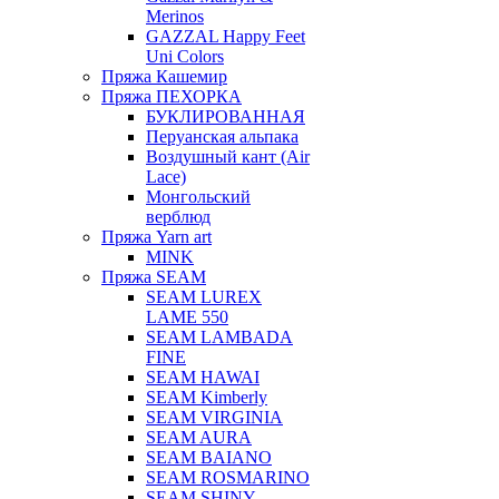
Merinos
GAZZAL Happy Feet
Uni Colors
Пряжа Кашемир
Пряжа ПЕХОРКА
БУКЛИРОВАННАЯ
Перуанская альпака
Воздушный кант (Air
Lace)
Монгольский
верблюд
Пряжа Yarn art
MINK
Пряжа SEAM
SEAM LUREX
LAME 550
SEAM LAMBADA
FINE
SEAM HAWAI
SEAM Kimberly
SEAM VIRGINIA
SEAM AURA
SEAM BAIANO
SEAM ROSMARINO
SEAM SHINY