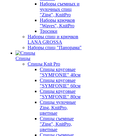
Наборы съемных и
чулочных спиц
"Zing", KnitPro
Наборы крючков
"Waves", KnitPro
Тросики
Наборы спиц и крючков
LANA GROSSA
Наборы спиц "Панорама"
Спицы
Спицы Knit Pro
Спицы круговые
"SYMFONIE" 40см
Спицы круговые
"SYMFONIE" 60см
Спицы круговые
"SYMFONIE" 80см
Спицы чулочные
Zing, KnitPro,
цветные
Спицы съемные
"Zing", KnitPro,
цветные
Спицы съемные