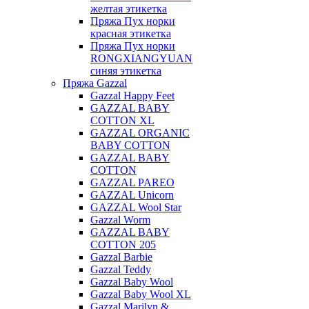
желтая этикетка
Пряжа Пух норки
красная этикетка
Пряжа Пух норки
RONGXIANGYUAN
синяя этикетка
Пряжа Gazzal
Gazzal Happy Feet
GAZZAL BABY
COTTON XL
GAZZAL ORGANIC
BABY COTTON
GAZZAL BABY
COTTON
GAZZAL PAREO
GAZZAL Unicorn
GAZZAL Wool Star
Gazzal Worm
GAZZAL BABY
COTTON 205
Gazzal Barbie
Gazzal Teddy
Gazzal Baby Wool
Gazzal Baby Wool XL
Gazzal Marilyn &