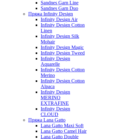
Sandnes Garn Line
Sandnes Garn Duo
Пряжа Infinity Design
Infinity Design Air
Infinity Design Cotton
Linen
Infinity Design Silk
Mohair
Infinity Design Magic
Infinity Design Tweed
Infinity Design
Aquarelle
Infinity Design Cotton
Merino
Infinity Design Cotton
Alpaca
Infinity Design
MERINO
EXTRAFINE
Infinity Design
CLOUD
Пряжа Lana Gatto
Lana Gatto Maxi Soft
Lana Gatto Camel Hair
Lana Gatto Double