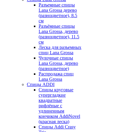
Разъемные спицы
Lana Grossa дерево
(разноцветное), 8.5
см
Разъёмные спицы
Lana Grossa, дерево
(разноцветное), 11.5
см
Леска для разъемных
спиц Lana Grossa
Чулочные спицы
Lana Grossa, дерево
(разноцветное)
Распродажа спиц
Lana Grossa
Спицы ADDI
Спицы круговые
супергладкие
квадратные
рифлёные с
удлиненным
кончиком AddiNovel
(красная леска)
Спицы Addi Crasy