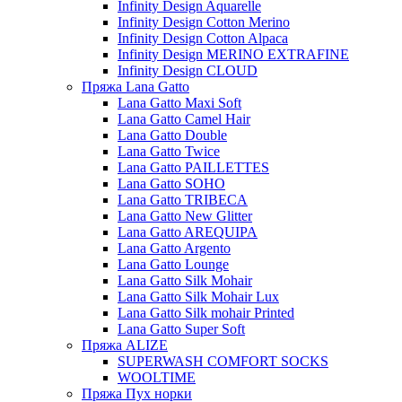
Infinity Design Aquarelle
Infinity Design Cotton Merino
Infinity Design Cotton Alpaca
Infinity Design MERINO EXTRAFINE
Infinity Design CLOUD
Пряжа Lana Gatto
Lana Gatto Maxi Soft
Lana Gatto Camel Hair
Lana Gatto Double
Lana Gatto Twice
Lana Gatto PAILLETTES
Lana Gatto SOHO
Lana Gatto TRIBECA
Lana Gatto New Glitter
Lana Gatto AREQUIPA
Lana Gatto Argento
Lana Gatto Lounge
Lana Gatto Silk Mohair
Lana Gatto Silk Mohair Lux
Lana Gatto Silk mohair Printed
Lana Gatto Super Soft
Пряжа ALIZE
SUPERWASH COMFORT SOCKS
WOOLTIME
Пряжа Пух норки