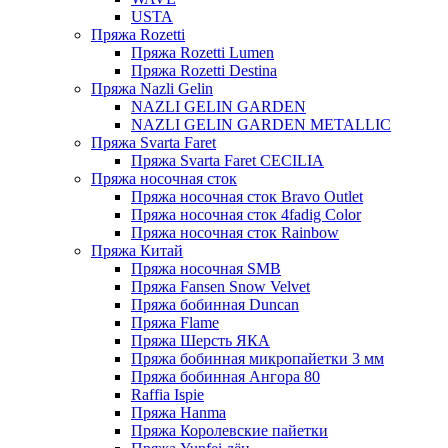
USTA
Пряжа Rozetti
Пряжа Rozetti Lumen
Пряжа Rozetti Destina
Пряжа Nazli Gelin
NAZLI GELIN GARDEN
NAZLI GELIN GARDEN METALLIC
Пряжа Svarta Faret
Пряжа Svarta Faret CECILIA
Пряжа носочная сток
Пряжа носочная сток Bravo Outlet
Пряжа носочная сток 4fadig Color
Пряжа носочная сток Rainbow
Пряжа Китай
Пряжа носочная SMB
Пряжа Fansen Snow Velvet
Пряжа бобинная Duncan
Пряжа Flame
Пряжа Шерсть ЯКА
Пряжа бобинная микропайетки 3 мм
Пряжа бобинная Ангора 80
Raffia Ispie
Пряжа Hanma
Пряжа Королевские пайетки