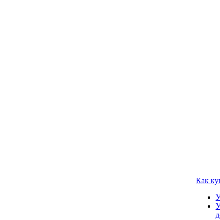
Как ку
У
У
д