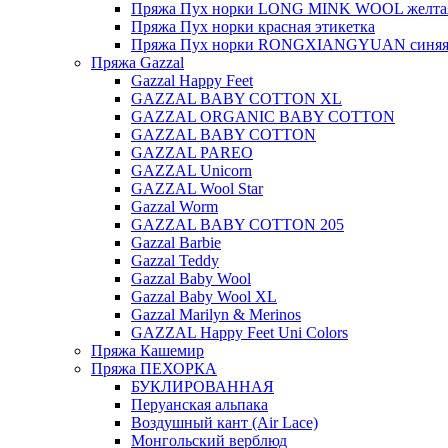
Пряжа Пух норки LONG MINK WOOL желтая
Пряжа Пух норки красная этикетка
Пряжа Пух норки RONGXIANGYUAN синяя 
Пряжа Gazzal
Gazzal Happy Feet
GAZZAL BABY COTTON XL
GAZZAL ORGANIC BABY COTTON
GAZZAL BABY COTTON
GAZZAL PAREO
GAZZAL Unicorn
GAZZAL Wool Star
Gazzal Worm
GAZZAL BABY COTTON 205
Gazzal Barbie
Gazzal Teddy
Gazzal Baby Wool
Gazzal Baby Wool XL
Gazzal Marilyn & Merinos
GAZZAL Happy Feet Uni Colors
Пряжа Кашемир
Пряжа ПЕХОРКА
БУКЛИРОВАННАЯ
Перуанская альпака
Воздушный кант (Air Lace)
Монгольский верблюд