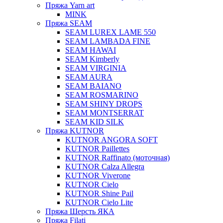
Пряжа Yarn art
MINK
Пряжа SEAM
SEAM LUREX LAME 550
SEAM LAMBADA FINE
SEAM HAWAI
SEAM Kimberly
SEAM VIRGINIA
SEAM AURA
SEAM BAIANO
SEAM ROSMARINO
SEAM SHINY DROPS
SEAM MONTSERRAT
SEAM KID SILK
Пряжа KUTNOR
KUTNOR ANGORA SOFT
KUTNOR Paillettes
KUTNOR Raffinato (моточная)
KUTNOR Calza Allegra
KUTNOR Viverone
KUTNOR Cielo
KUTNOR Shine Pail
KUTNOR Cielo Lite
Пряжа Шерсть ЯКА
Пряжа Filati