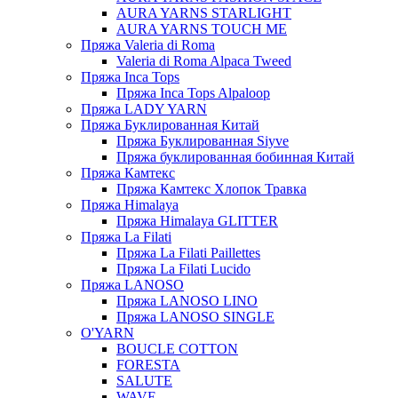
AURA YARNS STARLIGHT
AURA YARNS TOUCH ME
Пряжа Valeria di Roma
Valeria di Roma Alpaca Tweed
Пряжа Inca Tops
Пряжа Inca Tops Alpaloop
Пряжа LADY YARN
Пряжа Буклированная Китай
Пряжа Буклированная Siyve
Пряжа буклированная бобинная Китай
Пряжа Камтекс
Пряжа Камтекс Хлопок Травка
Пряжа Himalaya
Пряжа Himalaya GLITTER
Пряжа La Filati
Пряжа La Filati Paillettes
Пряжа La Filati Lucido
Пряжа LANOSO
Пряжа LANOSO LINO
Пряжа LANOSO SINGLE
O'YARN
BOUCLE COTTON
FORESTA
SALUTE
WAVE