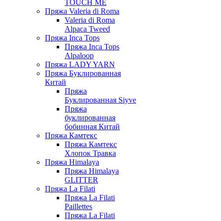
TOUCH ME
Пряжа Valeria di Roma
Valeria di Roma
Alpaca Tweed
Пряжа Inca Tops
Пряжа Inca Tops
Alpaloop
Пряжа LADY YARN
Пряжа Буклированная
Китай
Пряжа
Буклированная Siyve
Пряжа
буклированная
бобинная Китай
Пряжа Камтекс
Пряжа Камтекс
Хлопок Травка
Пряжа Himalaya
Пряжа Himalaya
GLITTER
Пряжа La Filati
Пряжа La Filati
Paillettes
Пряжа La Filati