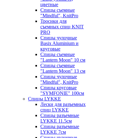
цветные
Спицы съемные
"Mindful", KnitPro
Тросики для
съемных спиц KNIT
PRO
Спицы чулочные
Basix Aluminium и
круговые
Спицы съемные
"Lantern Moon" 10 см
Спицы съемные
"Lantern Moon" 13 см
Спицы чулочные
"Mindful", KnitPro
Спицы круговые
"SYMFONIE" 100см
Спицы LYKKE
Лески для разъемных
спиц LYKKE
Спицы разъемные
LYKKE 11.5см
Спицы разъемные
LYKKE 7см
Спицы чулочные