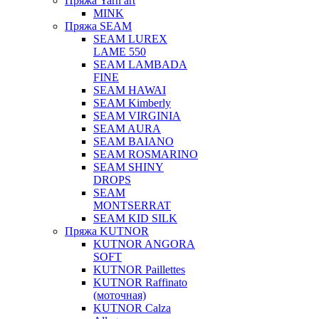
Пряжа Yarn art
MINK
Пряжа SEAM
SEAM LUREX
LAME 550
SEAM LAMBADA
FINE
SEAM HAWAI
SEAM Kimberly
SEAM VIRGINIA
SEAM AURA
SEAM BAIANO
SEAM ROSMARINO
SEAM SHINY
DROPS
SEAM
MONTSERRAT
SEAM KID SILK
Пряжа KUTNOR
KUTNOR ANGORA
SOFT
KUTNOR Paillettes
KUTNOR Raffinato
(моточная)
KUTNOR Calza