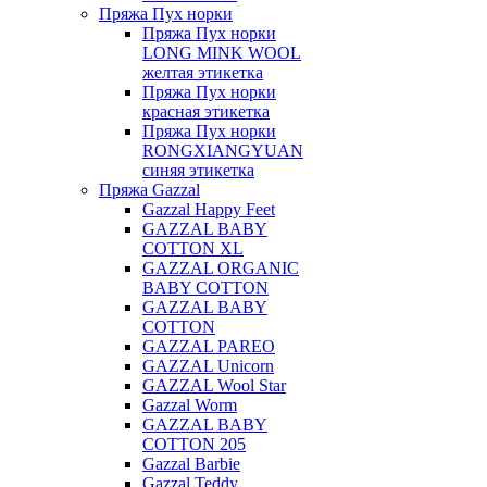
Пряжа Пух норки
Пряжа Пух норки
LONG MINK WOOL
желтая этикетка
Пряжа Пух норки
красная этикетка
Пряжа Пух норки
RONGXIANGYUAN
синяя этикетка
Пряжа Gazzal
Gazzal Happy Feet
GAZZAL BABY
COTTON XL
GAZZAL ORGANIC
BABY COTTON
GAZZAL BABY
COTTON
GAZZAL PAREO
GAZZAL Unicorn
GAZZAL Wool Star
Gazzal Worm
GAZZAL BABY
COTTON 205
Gazzal Barbie
Gazzal Teddy