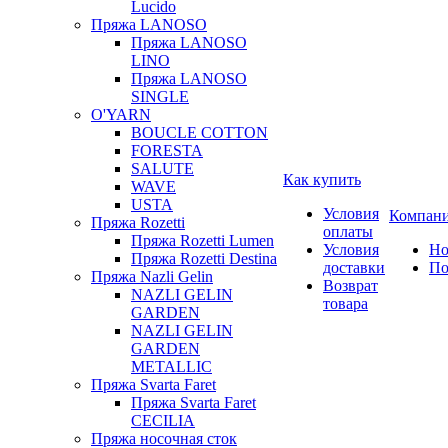
Lucido
Пряжа LANOSO
Пряжа LANOSO
LINO
Пряжа LANOSO
SINGLE
O'YARN
BOUCLE COTTON
FORESTA
SALUTE
Как купить
WAVE
USTA
Условия
Компан
Пряжа Rozetti
оплаты
Пряжа Rozetti Lumen
Условия
Но
Пряжа Rozetti Destina
доставки
По
Пряжа Nazli Gelin
Возврат
NAZLI GELIN
товара
GARDEN
NAZLI GELIN
GARDEN
METALLIC
Пряжа Svarta Faret
Пряжа Svarta Faret
CECILIA
Пряжа носочная сток