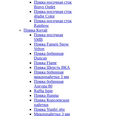
Пряжа носочная сток
Bravo Outlet
Пряжа носочная сток
4fadig Color
Пряжа носочная сток
Rainbow
Пряжа Китай
Пряжа носочная
SMB
Пряжа Fansen Snow
Velvet
Пряжа бобинная
Duncan
Пряжа Flame
Пряжа Шерсть ЯКА
Пряжа бобинная
микропайетки 3 мм
Пряжа бобинная
Ангора 80
Raffia Ispie
Пряжа Hanma
Пряжа Королевские
пайетки
Пряжа Yunfei лён
Микропайетки 3 мм