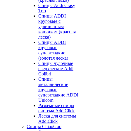
(красная леска)
Спицы Addi Crasy
Trio
Спицы ADDI
круговые с
удлиненным
кончиком (красная
леска)
Спицы ADDI
круговые
супергладкие
(золотая леска)
Спицы чулочные
сверхлегкие Addi
Colibri
Спицы
металлические
круговые
супергладкие ADDI
Unicorn
Разъемные спицы
система AddiClick
Леска для системы
AddiClick
Спицы ChiaoGoo