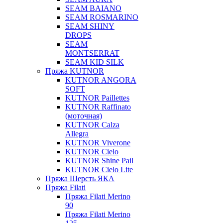
SEAM BAIANO
SEAM ROSMARINO
SEAM SHINY
DROPS
SEAM
MONTSERRAT
SEAM KID SILK
Пряжа KUTNOR
KUTNOR ANGORA
SOFT
KUTNOR Paillettes
KUTNOR Raffinato
(моточная)
KUTNOR Calza
Allegra
KUTNOR Viverone
KUTNOR Cielo
KUTNOR Shine Pail
KUTNOR Cielo Lite
Пряжа Шерсть ЯКА
Пряжа Filati
Пряжа Filati Merino
90
Пряжа Filati Merino