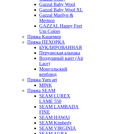
Gazzal Baby Wool
Gazzal Baby Wool XL
Gazzal Marilyn &
Merinos
GAZZAL Happy Feet
Uni Colors
Пряжа Кашемир
Пряжа ПЕХОРКА
БУКЛИРОВАННАЯ
Перуанская альпака
Воздушный кант (Air
Lace)
Монгольский
верблюд
Пряжа Yarn art
MINK
Пряжа SEAM
SEAM LUREX
LAME 550
SEAM LAMBADA
FINE
SEAM HAWAI
SEAM Kimberly
SEAM VIRGINIA
SEAM AURA