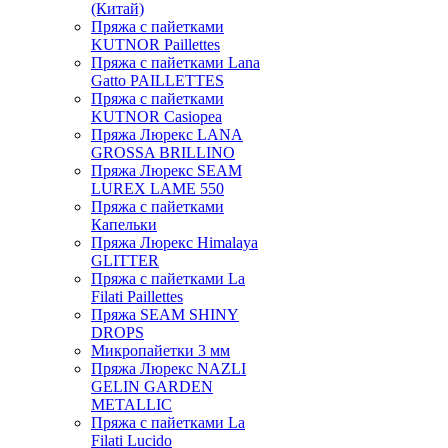
(Китай)
Пряжа с пайетками
KUTNOR Paillettes
Пряжа с пайетками Lana
Gatto PAILLETTES
Пряжа с пайетками
KUTNOR Casiopea
Пряжа Люрекс LANA
GROSSA BRILLINO
Пряжа Люрекс SEAM
LUREX LAME 550
Пряжа с пайетками
Капельки
Пряжа Люрекс Himalaya
GLITTER
Пряжа с пайетками La
Filati Paillettes
Пряжа SEAM SHINY
DROPS
Микропайетки 3 мм
Пряжа Люрекс NAZLI
GELIN GARDEN
METALLIC
Пряжа с пайетками La
Filati Lucido