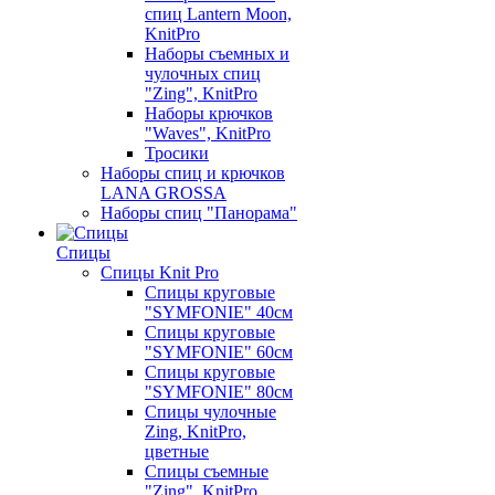
спиц Lantern Moon,
KnitPro
Наборы съемных и
чулочных спиц
"Zing", KnitPro
Наборы крючков
"Waves", KnitPro
Тросики
Наборы спиц и крючков
LANA GROSSA
Наборы спиц "Панорама"
Спицы
Спицы Knit Pro
Спицы круговые
"SYMFONIE" 40см
Спицы круговые
"SYMFONIE" 60см
Спицы круговые
"SYMFONIE" 80см
Спицы чулочные
Zing, KnitPro,
цветные
Спицы съемные
"Zing", KnitPro,