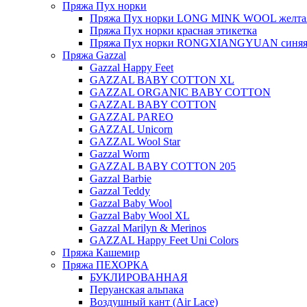
Пряжа Пух норки
Пряжа Пух норки LONG MINK WOOL желтая
Пряжа Пух норки красная этикетка
Пряжа Пух норки RONGXIANGYUAN синяя 
Пряжа Gazzal
Gazzal Happy Feet
GAZZAL BABY COTTON XL
GAZZAL ORGANIC BABY COTTON
GAZZAL BABY COTTON
GAZZAL PAREO
GAZZAL Unicorn
GAZZAL Wool Star
Gazzal Worm
GAZZAL BABY COTTON 205
Gazzal Barbie
Gazzal Teddy
Gazzal Baby Wool
Gazzal Baby Wool XL
Gazzal Marilyn & Merinos
GAZZAL Happy Feet Uni Colors
Пряжа Кашемир
Пряжа ПЕХОРКА
БУКЛИРОВАННАЯ
Перуанская альпака
Воздушный кант (Air Lace)