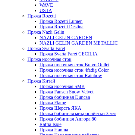
WAVE
USTA
Пряжа Rozetti
Пряжа Rozetti Lumen
Пряжа Rozetti Destina
Пряжа Nazli Gelin
NAZLI GELIN GARDEN
NAZLI GELIN GARDEN METALLIC
Пряжа Svarta Faret
Пряжа Svarta Faret CECILIA
Пряжа носочная сток
Пряжа носочная сток Bravo Outlet
Пряжа носочная сток 4fadig Color
Пряжа носочная сток Rainbow
Пряжа Китай
Пряжа носочная SMB
Пряжа Fansen Snow Velvet
Пряжа бобинная Duncan
Пряжа Flame
Пряжа Шерсть ЯКА
Пряжа бобинная микропайетки 3 мм
Пряжа бобинная Ангора 80
Raffia Ispie
Пряжа Hanma