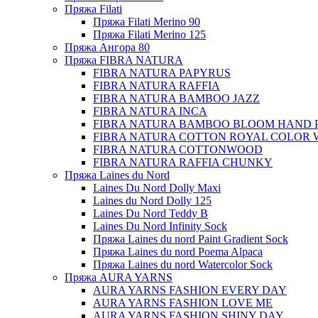
Пряжа Filati
Пряжа Filati Merino 90
Пряжа Filati Merino 125
Пряжа Ангора 80
Пряжа FIBRA NATURA
FIBRA NATURA PAPYRUS
FIBRA NATURA RAFFIA
FIBRA NATURA BAMBOO JAZZ
FIBRA NATURA INCA
FIBRA NATURA BAMBOO BLOOM HAND 
FIBRA NATURA COTTON ROYAL COLOR 
FIBRA NATURA COTTONWOOD
FIBRA NATURA RAFFIA CHUNKY
Пряжа Laines du Nord
Laines Du Nord Dolly Maxi
Laines du Nord Dolly 125
Laines Du Nord Teddy B
Laines Du Nord Infinity Sock
Пряжа Laines du nord Paint Gradient Sock
Пряжа Laines du nord Poema Alpaca
Пряжа Laines du nord Watercolor Sock
Пряжа AURA YARNS
AURA YARNS FASHION EVERY DAY
AURA YARNS FASHION LOVE ME
AURA YARNS FASHION SHINY DAY