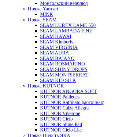
Монгольский верблюд
Пряжа Yarn art
MINK
Пряжа SEAM
SEAM LUREX LAME 550
SEAM LAMBADA FINE
SEAM HAWAI
SEAM Kimberly
SEAM VIRGINIA
SEAM AURA
SEAM BAIANO
SEAM ROSMARINO
SEAM SHINY DROPS
SEAM MONTSERRAT
SEAM KID SILK
Пряжа KUTNOR
KUTNOR ANGORA SOFT
KUTNOR Paillettes
KUTNOR Raffinato (моточная)
KUTNOR Calza Allegra
KUTNOR Viverone
KUTNOR Cielo
KUTNOR Shine Pail
KUTNOR Cielo Lite
Пряжа Шерсть ЯКА