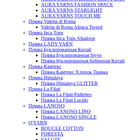
AURA YARNS FASHION SPACE
AURA YARNS STARLIGHT
AURA YARNS TOUCH ME
Пряжа Valeria di Roma
Valeria di Roma Alpaca Tweed
Пряжа Inca Tops
Пряжа Inca Tops Alpaloop
Пряжа LADY YARN
Пряжа Буклированная Китай
Пряжа Буклированная Siyve
Пряжа буклированная бобинная Китай
Пряжа Камтекс
Пряжа Камтекс Хлопок Травка
Пряжа Himalaya
Пряжа Himalaya GLITTER
Пряжа La Filati
Пряжа La Filati Paillettes
Пряжа La Filati Lucido
Пряжа LANOSO
Пряжа LANOSO LINO
Пряжа LANOSO SINGLE
O'YARN
BOUCLE COTTON
FORESTA
SALUTE