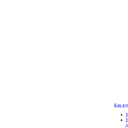
Как ку
У
У
д