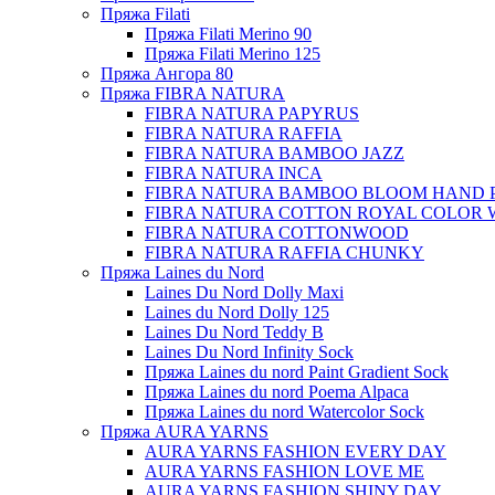
Пряжа Filati
Пряжа Filati Merino 90
Пряжа Filati Merino 125
Пряжа Ангора 80
Пряжа FIBRA NATURA
FIBRA NATURA PAPYRUS
FIBRA NATURA RAFFIA
FIBRA NATURA BAMBOO JAZZ
FIBRA NATURA INCA
FIBRA NATURA BAMBOO BLOOM HAND 
FIBRA NATURA COTTON ROYAL COLOR 
FIBRA NATURA COTTONWOOD
FIBRA NATURA RAFFIA CHUNKY
Пряжа Laines du Nord
Laines Du Nord Dolly Maxi
Laines du Nord Dolly 125
Laines Du Nord Teddy B
Laines Du Nord Infinity Sock
Пряжа Laines du nord Paint Gradient Sock
Пряжа Laines du nord Poema Alpaca
Пряжа Laines du nord Watercolor Sock
Пряжа AURA YARNS
AURA YARNS FASHION EVERY DAY
AURA YARNS FASHION LOVE ME
AURA YARNS FASHION SHINY DAY