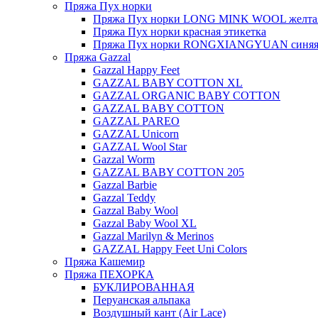
Пряжа Пух норки
Пряжа Пух норки LONG MINK WOOL желтая
Пряжа Пух норки красная этикетка
Пряжа Пух норки RONGXIANGYUAN синяя 
Пряжа Gazzal
Gazzal Happy Feet
GAZZAL BABY COTTON XL
GAZZAL ORGANIC BABY COTTON
GAZZAL BABY COTTON
GAZZAL PAREO
GAZZAL Unicorn
GAZZAL Wool Star
Gazzal Worm
GAZZAL BABY COTTON 205
Gazzal Barbie
Gazzal Teddy
Gazzal Baby Wool
Gazzal Baby Wool XL
Gazzal Marilyn & Merinos
GAZZAL Happy Feet Uni Colors
Пряжа Кашемир
Пряжа ПЕХОРКА
БУКЛИРОВАННАЯ
Перуанская альпака
Воздушный кант (Air Lace)