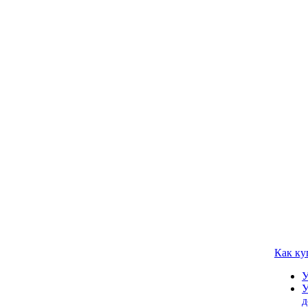
Как ку
У
У
д