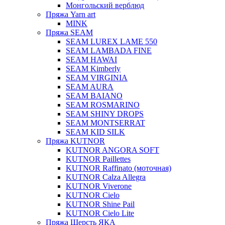
Монгольский верблюд
Пряжа Yarn art
MINK
Пряжа SEAM
SEAM LUREX LAME 550
SEAM LAMBADA FINE
SEAM HAWAI
SEAM Kimberly
SEAM VIRGINIA
SEAM AURA
SEAM BAIANO
SEAM ROSMARINO
SEAM SHINY DROPS
SEAM MONTSERRAT
SEAM KID SILK
Пряжа KUTNOR
KUTNOR ANGORA SOFT
KUTNOR Paillettes
KUTNOR Raffinato (моточная)
KUTNOR Calza Allegra
KUTNOR Viverone
KUTNOR Cielo
KUTNOR Shine Pail
KUTNOR Cielo Lite
Пряжа Шерсть ЯКА