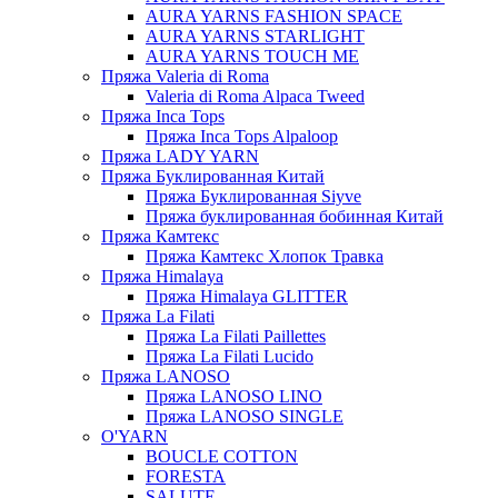
AURA YARNS FASHION SPACE
AURA YARNS STARLIGHT
AURA YARNS TOUCH ME
Пряжа Valeria di Roma
Valeria di Roma Alpaca Tweed
Пряжа Inca Tops
Пряжа Inca Tops Alpaloop
Пряжа LADY YARN
Пряжа Буклированная Китай
Пряжа Буклированная Siyve
Пряжа буклированная бобинная Китай
Пряжа Камтекс
Пряжа Камтекс Хлопок Травка
Пряжа Himalaya
Пряжа Himalaya GLITTER
Пряжа La Filati
Пряжа La Filati Paillettes
Пряжа La Filati Lucido
Пряжа LANOSO
Пряжа LANOSO LINO
Пряжа LANOSO SINGLE
O'YARN
BOUCLE COTTON
FORESTA
SALUTE