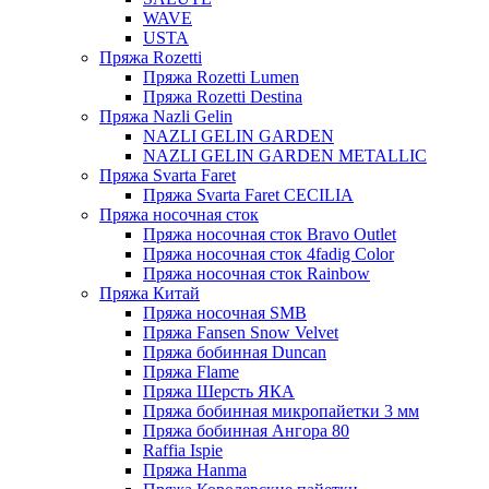
WAVE
USTA
Пряжа Rozetti
Пряжа Rozetti Lumen
Пряжа Rozetti Destina
Пряжа Nazli Gelin
NAZLI GELIN GARDEN
NAZLI GELIN GARDEN METALLIC
Пряжа Svarta Faret
Пряжа Svarta Faret CECILIA
Пряжа носочная сток
Пряжа носочная сток Bravo Outlet
Пряжа носочная сток 4fadig Color
Пряжа носочная сток Rainbow
Пряжа Китай
Пряжа носочная SMB
Пряжа Fansen Snow Velvet
Пряжа бобинная Duncan
Пряжа Flame
Пряжа Шерсть ЯКА
Пряжа бобинная микропайетки 3 мм
Пряжа бобинная Ангора 80
Raffia Ispie
Пряжа Hanma