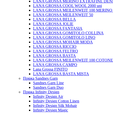
LANA GROSSA MERINO EXTRAFINE DEN
LANA GROSSA COOL WOOL 2000 uni
LANA GROSSA MEILENWEIT 100 MERINO
LANA GROSSA MEILENWEIT 50
LANA GROSSA BELLA
LANA GROSSA JOLIE
LANA GROSSA FANTASIA
LANA GROSSA GOMITOLO COLLINA
LANA GROSSA GOMITOLO LINO
LANA GROSSA MOHAIR MODA
LANA GROSSA RICCIO
LANA GROSSA FELTRO
LANA GROSSA BASTA
LANA GROSSA MEILENWEIT 100 COTON
LANA GROSSA CAMPO
Lana Grossa FINITO
LANA GROSSA BASTA MISTA
Пряжа Sandnes Garn
Sandnes Garn Line
Sandnes Garn Duo
Пряжа Infinity Design
Infinity Design Air
Infinity Design Cotton Linen
Infinity Design Silk Mohair
Infinity Design Magic