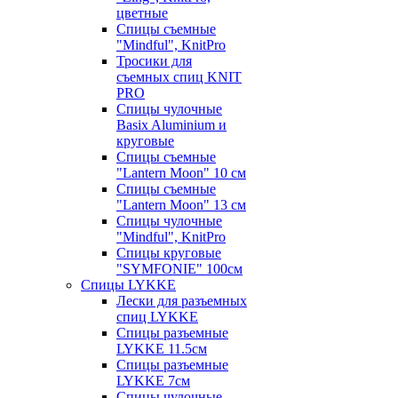
цветные
Спицы съемные
"Mindful", KnitPro
Тросики для
съемных спиц KNIT
PRO
Спицы чулочные
Basix Aluminium и
круговые
Спицы съемные
"Lantern Moon" 10 см
Спицы съемные
"Lantern Moon" 13 см
Спицы чулочные
"Mindful", KnitPro
Спицы круговые
"SYMFONIE" 100см
Спицы LYKKE
Лески для разъемных
спиц LYKKE
Спицы разъемные
LYKKE 11.5см
Спицы разъемные
LYKKE 7см
Спицы чулочные