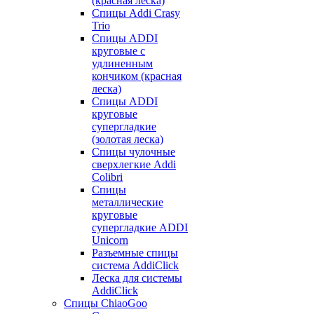
(красная леска)
Спицы Addi Crasy
Trio
Спицы ADDI
круговые с
удлиненным
кончиком (красная
леска)
Спицы ADDI
круговые
супергладкие
(золотая леска)
Спицы чулочные
сверхлегкие Addi
Colibri
Спицы
металлические
круговые
супергладкие ADDI
Unicorn
Разъемные спицы
система AddiClick
Леска для системы
AddiClick
Спицы ChiaoGoo