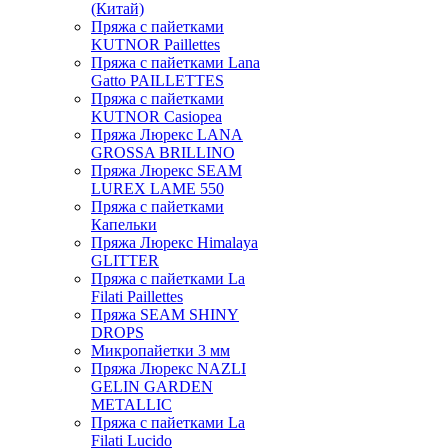
(Китай)
Пряжа с пайетками
KUTNOR Paillettes
Пряжа с пайетками Lana
Gatto PAILLETTES
Пряжа с пайетками
KUTNOR Casiopea
Пряжа Люрекс LANA
GROSSA BRILLINO
Пряжа Люрекс SEAM
LUREX LAME 550
Пряжа с пайетками
Капельки
Пряжа Люрекс Himalaya
GLITTER
Пряжа с пайетками La
Filati Paillettes
Пряжа SEAM SHINY
DROPS
Микропайетки 3 мм
Пряжа Люрекс NAZLI
GELIN GARDEN
METALLIC
Пряжа с пайетками La
Filati Lucido