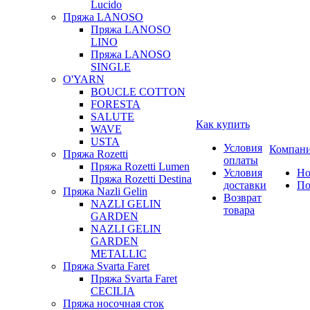
Lucido
Пряжа LANOSO
Пряжа LANOSO
LINO
Пряжа LANOSO
SINGLE
O'YARN
BOUCLE COTTON
FORESTA
SALUTE
Как купить
WAVE
USTA
Условия
Компан
Пряжа Rozetti
оплаты
Пряжа Rozetti Lumen
Условия
Но
Пряжа Rozetti Destina
доставки
По
Пряжа Nazli Gelin
Возврат
NAZLI GELIN
товара
GARDEN
NAZLI GELIN
GARDEN
METALLIC
Пряжа Svarta Faret
Пряжа Svarta Faret
CECILIA
Пряжа носочная сток