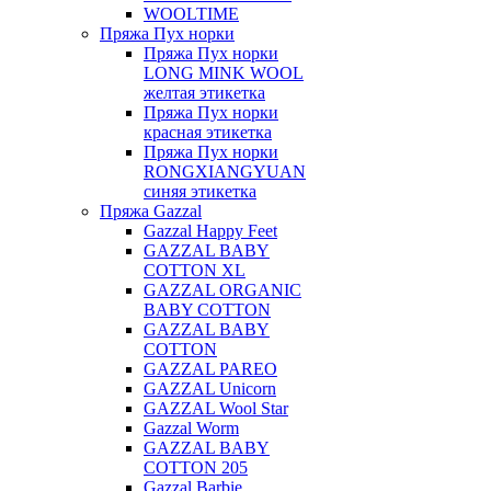
WOOLTIME
Пряжа Пух норки
Пряжа Пух норки
LONG MINK WOOL
желтая этикетка
Пряжа Пух норки
красная этикетка
Пряжа Пух норки
RONGXIANGYUAN
синяя этикетка
Пряжа Gazzal
Gazzal Happy Feet
GAZZAL BABY
COTTON XL
GAZZAL ORGANIC
BABY COTTON
GAZZAL BABY
COTTON
GAZZAL PAREO
GAZZAL Unicorn
GAZZAL Wool Star
Gazzal Worm
GAZZAL BABY
COTTON 205
Gazzal Barbie