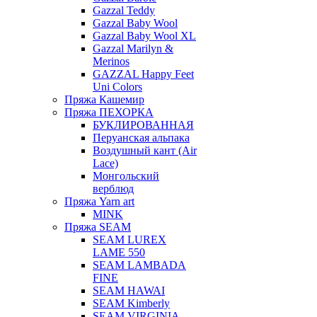
Gazzal Teddy
Gazzal Baby Wool
Gazzal Baby Wool XL
Gazzal Marilyn &
Merinos
GAZZAL Happy Feet
Uni Colors
Пряжа Кашемир
Пряжа ПЕХОРКА
БУКЛИРОВАННАЯ
Перуанская альпака
Воздушный кант (Air
Lace)
Монгольский
верблюд
Пряжа Yarn art
MINK
Пряжа SEAM
SEAM LUREX
LAME 550
SEAM LAMBADA
FINE
SEAM HAWAI
SEAM Kimberly
SEAM VIRGINIA