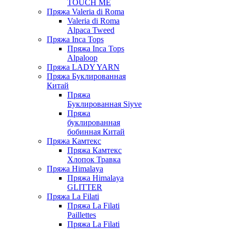
TOUCH ME
Пряжа Valeria di Roma
Valeria di Roma
Alpaca Tweed
Пряжа Inca Tops
Пряжа Inca Tops
Alpaloop
Пряжа LADY YARN
Пряжа Буклированная
Китай
Пряжа
Буклированная Siyve
Пряжа
буклированная
бобинная Китай
Пряжа Камтекс
Пряжа Камтекс
Хлопок Травка
Пряжа Himalaya
Пряжа Himalaya
GLITTER
Пряжа La Filati
Пряжа La Filati
Paillettes
Пряжа La Filati