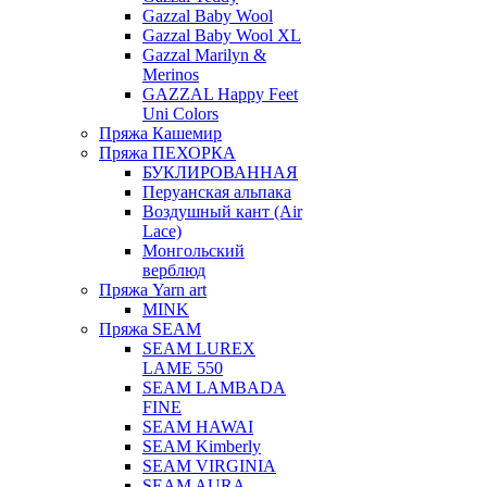
Gazzal Baby Wool
Gazzal Baby Wool XL
Gazzal Marilyn &
Merinos
GAZZAL Happy Feet
Uni Colors
Пряжа Кашемир
Пряжа ПЕХОРКА
БУКЛИРОВАННАЯ
Перуанская альпака
Воздушный кант (Air
Lace)
Монгольский
верблюд
Пряжа Yarn art
MINK
Пряжа SEAM
SEAM LUREX
LAME 550
SEAM LAMBADA
FINE
SEAM HAWAI
SEAM Kimberly
SEAM VIRGINIA
SEAM AURA