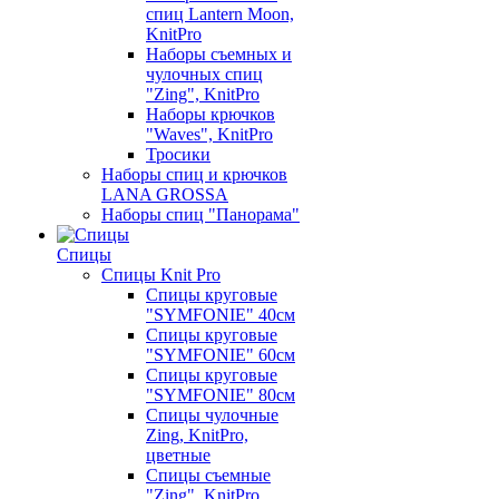
спиц Lantern Moon,
KnitPro
Наборы съемных и
чулочных спиц
"Zing", KnitPro
Наборы крючков
"Waves", KnitPro
Тросики
Наборы спиц и крючков
LANA GROSSA
Наборы спиц "Панорама"
Спицы
Спицы Knit Pro
Спицы круговые
"SYMFONIE" 40см
Спицы круговые
"SYMFONIE" 60см
Спицы круговые
"SYMFONIE" 80см
Спицы чулочные
Zing, KnitPro,
цветные
Спицы съемные
"Zing", KnitPro,