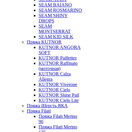
SEAM BAIANO
SEAM ROSMARINO
SEAM SHINY
DROPS
SEAM
MONTSERRAT
SEAM KID SILK
Пряжа KUTNOR
KUTNOR ANGORA
SOFT
KUTNOR Paillettes
KUTNOR Raffinato
(моточная)
KUTNOR Calza
Allegra
KUTNOR Viverone
KUTNOR Cielo
KUTNOR Shine Pail
KUTNOR Cielo Lite
Пряжа Шерсть ЯКА
Пряжа Filati
Пряжа Filati Merino
90
Пряжа Filati Merino