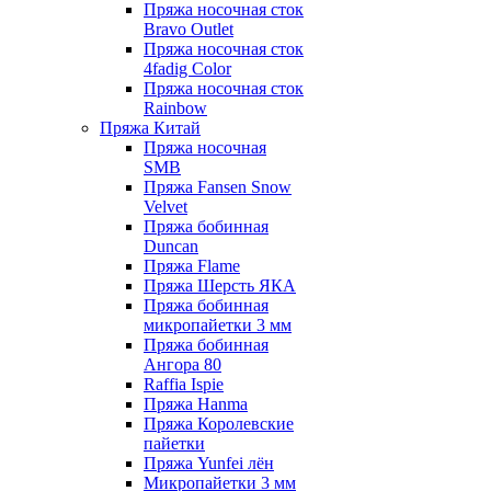
Пряжа носочная сток
Bravo Outlet
Пряжа носочная сток
4fadig Color
Пряжа носочная сток
Rainbow
Пряжа Китай
Пряжа носочная
SMB
Пряжа Fansen Snow
Velvet
Пряжа бобинная
Duncan
Пряжа Flame
Пряжа Шерсть ЯКА
Пряжа бобинная
микропайетки 3 мм
Пряжа бобинная
Ангора 80
Raffia Ispie
Пряжа Hanma
Пряжа Королевские
пайетки
Пряжа Yunfei лён
Микропайетки 3 мм