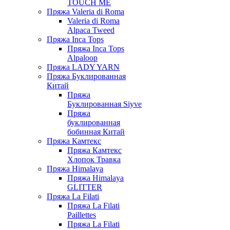
TOUCH ME
Пряжа Valeria di Roma
Valeria di Roma
Alpaca Tweed
Пряжа Inca Tops
Пряжа Inca Tops
Alpaloop
Пряжа LADY YARN
Пряжа Буклированная
Китай
Пряжа
Буклированная Siyve
Пряжа
буклированная
бобинная Китай
Пряжа Камтекс
Пряжа Камтекс
Хлопок Травка
Пряжа Himalaya
Пряжа Himalaya
GLITTER
Пряжа La Filati
Пряжа La Filati
Paillettes
Пряжа La Filati