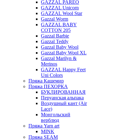
GAZZAL PAREO
GAZZAL Unicorn
GAZZAL Wool Star
Gazzal Worm
GAZZAL BABY
COTTON 205
Gazzal Barbie
Gazzal Teddy
Gazzal Baby Wool
Gazzal Baby Wool XL
Gazzal Marilyn &
Merinos
GAZZAL Happy Feet
Uni Colors
Пряжа Кашемир
Пряжа ПЕХОРКА
БУКЛИРОВАННАЯ
Перуанская альпака
Воздушный кант (Air
Lace)
Монгольский
верблюд
Пряжа Yarn art
MINK
Пряжа SEAM