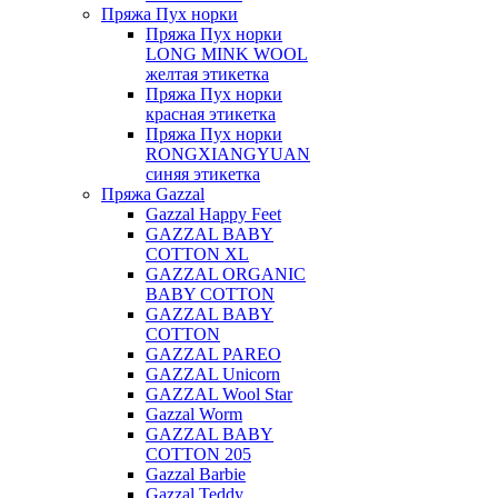
Пряжа Пух норки
Пряжа Пух норки
LONG MINK WOOL
желтая этикетка
Пряжа Пух норки
красная этикетка
Пряжа Пух норки
RONGXIANGYUAN
синяя этикетка
Пряжа Gazzal
Gazzal Happy Feet
GAZZAL BABY
COTTON XL
GAZZAL ORGANIC
BABY COTTON
GAZZAL BABY
COTTON
GAZZAL PAREO
GAZZAL Unicorn
GAZZAL Wool Star
Gazzal Worm
GAZZAL BABY
COTTON 205
Gazzal Barbie
Gazzal Teddy