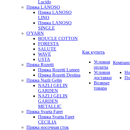
Lucido
Пряжа LANOSO
Пряжа LANOSO
LINO
Пряжа LANOSO
SINGLE
O'YARN
BOUCLE COTTON
FORESTA
SALUTE
Как купить
WAVE
USTA
Условия
Компан
Пряжа Rozetti
оплаты
Пряжа Rozetti Lumen
Условия
Но
Пряжа Rozetti Destina
доставки
По
Пряжа Nazli Gelin
Возврат
NAZLI GELIN
товара
GARDEN
NAZLI GELIN
GARDEN
METALLIC
Пряжа Svarta Faret
Пряжа Svarta Faret
CECILIA
Пряжа носочная сток