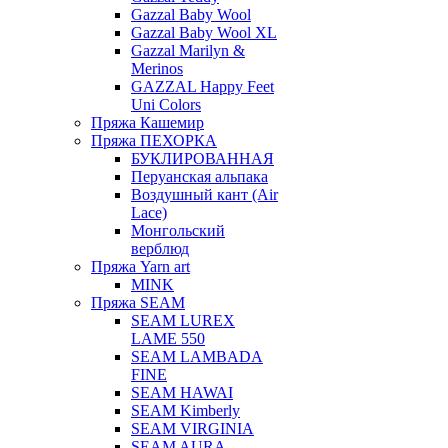
Gazzal Baby Wool
Gazzal Baby Wool XL
Gazzal Marilyn &
Merinos
GAZZAL Happy Feet
Uni Colors
Пряжа Кашемир
Пряжа ПЕХОРКА
БУКЛИРОВАННАЯ
Перуанская альпака
Воздушный кант (Air
Lace)
Монгольский
верблюд
Пряжа Yarn art
MINK
Пряжа SEAM
SEAM LUREX
LAME 550
SEAM LAMBADA
FINE
SEAM HAWAI
SEAM Kimberly
SEAM VIRGINIA
SEAM AURA