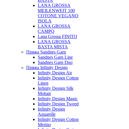
BASTA
LANA GROSSA
MEILENWEIT 100
COTONE VEGANO
ISOLA
LANA GROSSA
CAMPO
Lana Grossa FINITO
LANA GROSSA
BASTA MISTA
Пряжа Sandnes Garn
Sandnes Garn Line
Sandnes Garn Duo
Пряжа Infinity Design
Infinity Design Air
Infinity Design Cotton
Linen
Infinity Design Silk
Mohair
Infinity Design Magic
Infinity Design Tweed
Infinity Design
Aquarelle
Infinity Design Cotton
Merino