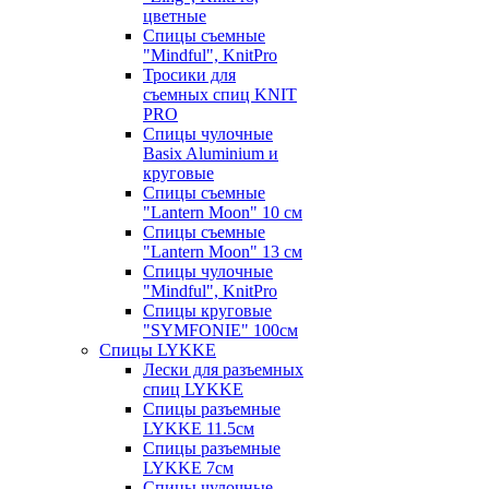
цветные
Спицы съемные
"Mindful", KnitPro
Тросики для
съемных спиц KNIT
PRO
Спицы чулочные
Basix Aluminium и
круговые
Спицы съемные
"Lantern Moon" 10 см
Спицы съемные
"Lantern Moon" 13 см
Спицы чулочные
"Mindful", KnitPro
Спицы круговые
"SYMFONIE" 100см
Спицы LYKKE
Лески для разъемных
спиц LYKKE
Спицы разъемные
LYKKE 11.5см
Спицы разъемные
LYKKE 7см
Спицы чулочные