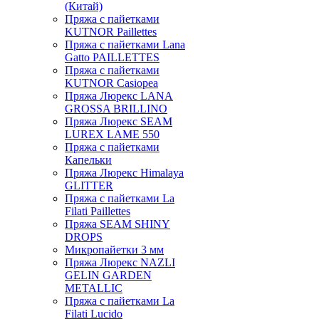
(Китай)
Пряжа с пайетками
KUTNOR Paillettes
Пряжа с пайетками Lana
Gatto PAILLETTES
Пряжа с пайетками
KUTNOR Casiopea
Пряжа Люрекс LANA
GROSSA BRILLINO
Пряжа Люрекс SEAM
LUREX LAME 550
Пряжа с пайетками
Капельки
Пряжа Люрекс Himalaya
GLITTER
Пряжа с пайетками La
Filati Paillettes
Пряжа SEAM SHINY
DROPS
Микропайетки 3 мм
Пряжа Люрекс NAZLI
GELIN GARDEN
METALLIC
Пряжа с пайетками La
Filati Lucido