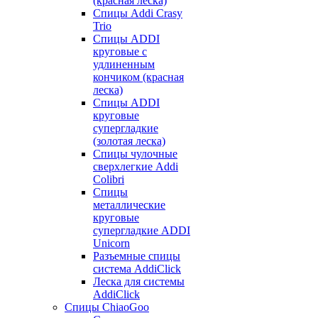
(красная леска)
Спицы Addi Crasy
Trio
Спицы ADDI
круговые с
удлиненным
кончиком (красная
леска)
Спицы ADDI
круговые
супергладкие
(золотая леска)
Спицы чулочные
сверхлегкие Addi
Colibri
Спицы
металлические
круговые
супергладкие ADDI
Unicorn
Разъемные спицы
система AddiClick
Леска для системы
AddiClick
Спицы ChiaoGoo