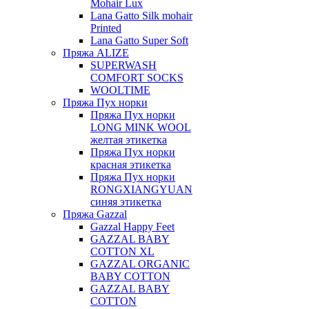
Mohair Lux
Lana Gatto Silk mohair
Printed
Lana Gatto Super Soft
Пряжа ALIZE
SUPERWASH
COMFORT SOCKS
WOOLTIME
Пряжа Пух норки
Пряжа Пух норки
LONG MINK WOOL
желтая этикетка
Пряжа Пух норки
красная этикетка
Пряжа Пух норки
RONGXIANGYUAN
синяя этикетка
Пряжа Gazzal
Gazzal Happy Feet
GAZZAL BABY
COTTON XL
GAZZAL ORGANIC
BABY COTTON
GAZZAL BABY
COTTON