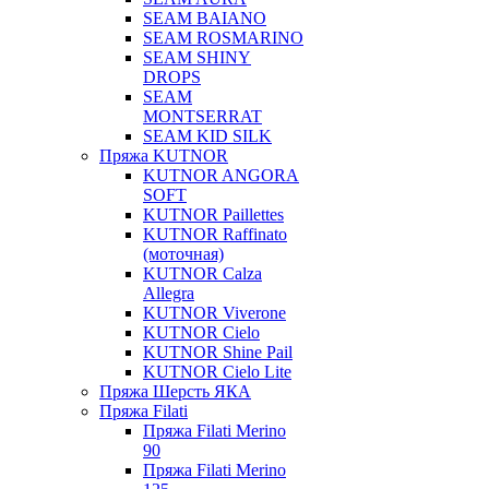
SEAM BAIANO
SEAM ROSMARINO
SEAM SHINY
DROPS
SEAM
MONTSERRAT
SEAM KID SILK
Пряжа KUTNOR
KUTNOR ANGORA
SOFT
KUTNOR Paillettes
KUTNOR Raffinato
(моточная)
KUTNOR Calza
Allegra
KUTNOR Viverone
KUTNOR Cielo
KUTNOR Shine Pail
KUTNOR Cielo Lite
Пряжа Шерсть ЯКА
Пряжа Filati
Пряжа Filati Merino
90
Пряжа Filati Merino