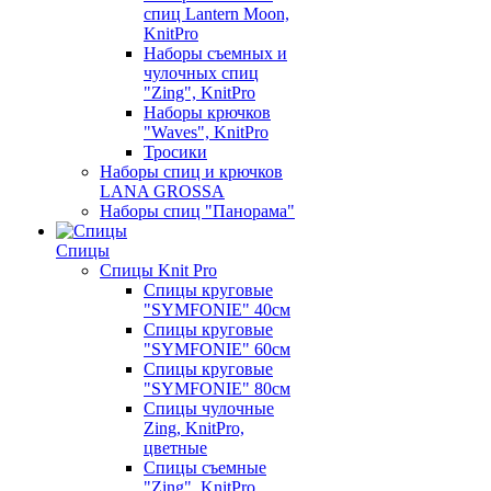
спиц Lantern Moon,
KnitPro
Наборы съемных и
чулочных спиц
"Zing", KnitPro
Наборы крючков
"Waves", KnitPro
Тросики
Наборы спиц и крючков
LANA GROSSA
Наборы спиц "Панорама"
Спицы
Спицы Knit Pro
Спицы круговые
"SYMFONIE" 40см
Спицы круговые
"SYMFONIE" 60см
Спицы круговые
"SYMFONIE" 80см
Спицы чулочные
Zing, KnitPro,
цветные
Спицы съемные
"Zing", KnitPro,