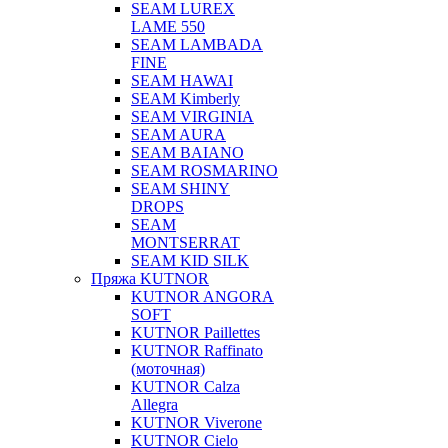
SEAM LUREX
LAME 550
SEAM LAMBADA
FINE
SEAM HAWAI
SEAM Kimberly
SEAM VIRGINIA
SEAM AURA
SEAM BAIANO
SEAM ROSMARINO
SEAM SHINY
DROPS
SEAM
MONTSERRAT
SEAM KID SILK
Пряжа KUTNOR
KUTNOR ANGORA
SOFT
KUTNOR Paillettes
KUTNOR Raffinato
(моточная)
KUTNOR Calza
Allegra
KUTNOR Viverone
KUTNOR Cielo