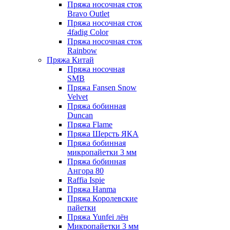
Пряжа носочная сток
Bravo Outlet
Пряжа носочная сток
4fadig Color
Пряжа носочная сток
Rainbow
Пряжа Китай
Пряжа носочная
SMB
Пряжа Fansen Snow
Velvet
Пряжа бобинная
Duncan
Пряжа Flame
Пряжа Шерсть ЯКА
Пряжа бобинная
микропайетки 3 мм
Пряжа бобинная
Ангора 80
Raffia Ispie
Пряжа Hanma
Пряжа Королевские
пайетки
Пряжа Yunfei лён
Микропайетки 3 мм