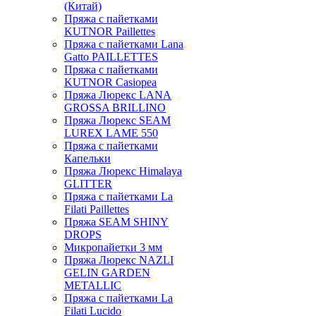
(Китай)
Пряжа с пайетками
KUTNOR Paillettes
Пряжа с пайетками Lana
Gatto PAILLETTES
Пряжа с пайетками
KUTNOR Casiopea
Пряжа Люрекс LANA
GROSSA BRILLINO
Пряжа Люрекс SEAM
LUREX LAME 550
Пряжа с пайетками
Капельки
Пряжа Люрекс Himalaya
GLITTER
Пряжа с пайетками La
Filati Paillettes
Пряжа SEAM SHINY
DROPS
Микропайетки 3 мм
Пряжа Люрекс NAZLI
GELIN GARDEN
METALLIC
Пряжа с пайетками La
Filati Lucido