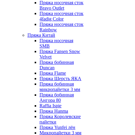
Пряжа носочная сток
Bravo Outlet
Пряжа носочная сток
4fadig Color
Пряжа носочная сток
Rainbow
Пряжа Китай
Пряжа носочная
SMB
Пряжа Fansen Snow
Velvet
Пряжа бобинная
Duncan
Пряжа Flame
Пряжа Шерсть ЯКА
Пряжа бобинная
микропайетки 3 мм
Пряжа бобинная
Ангора 80
Raffia Ispie
Пряжа Hanma
Пряжа Королевские
пайетки
Пряжа Yunfei лён
Микропайетки 3 мм