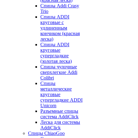
(красная леска)
Спицы Addi Crasy
Trio
Спицы ADDI
круговые с
удлиненным
кончиком (красная
леска)
Спицы ADDI
круговые
супергладкие
(золотая леска)
Спицы чулочные
сверхлегкие Addi
Colibri
Спицы
металлические
круговые
супергладкие ADDI
Unicorn
Разъемные спицы
система AddiClick
Леска для системы
AddiClick
Спицы ChiaoGoo