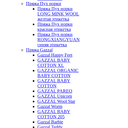
Пряжа Пух норки
Пряжа Пух норки
LONG MINK WOOL
желтая этикетка
Пряжа Пух норки
красная этикетка
Пряжа Пух норки
RONGXIANGYUAN
синяя этикетка
Пряжа Gazzal
Gazzal Happy Feet
GAZZAL BABY
COTTON XL
GAZZAL ORGANIC
BABY COTTON
GAZZAL BABY
COTTON
GAZZAL PAREO
GAZZAL Unicorn
GAZZAL Wool Star
Gazzal Worm
GAZZAL BABY
COTTON 205
Gazzal Barbie
Gazzal Teddy