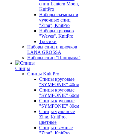
спиц Lantern Moon,
KnitPro
Наборы съемных и
чулочных спиц
"Zing", KnitPro
Наборы крючков
"Waves", KnitPro
Тросики
Наборы спиц и крючков
LANA GROSSA
Наборы спиц "Панорама"
Спицы
Спицы Knit Pro
Спицы круговые
"SYMFONIE" 40см
Спицы круговые
"SYMFONIE" 60см
Спицы круговые
"SYMFONIE" 80см
Спицы чулочные
Zing, KnitPro,
цветные
Спицы съемные
"Zing", KnitPro,