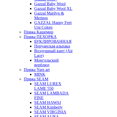
Gazzal Baby Wool
Gazzal Baby Wool XL
Gazzal Marilyn &
Merinos
GAZZAL Happy Feet
Uni Colors
Пряжа Кашемир
Пряжа ПЕХОРКА
БУКЛИРОВАННАЯ
Перуанская альпака
Воздушный кант (Air
Lace)
Монгольский
верблюд
Пряжа Yarn art
MINK
Пряжа SEAM
SEAM LUREX
LAME 550
SEAM LAMBADA
FINE
SEAM HAWAI
SEAM Kimberly
SEAM VIRGINIA
SEAM AURA