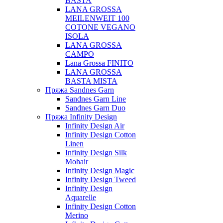
BASTA
LANA GROSSA
MEILENWEIT 100
COTONE VEGANO
ISOLA
LANA GROSSA
CAMPO
Lana Grossa FINITO
LANA GROSSA
BASTA MISTA
Пряжа Sandnes Garn
Sandnes Garn Line
Sandnes Garn Duo
Пряжа Infinity Design
Infinity Design Air
Infinity Design Cotton
Linen
Infinity Design Silk
Mohair
Infinity Design Magic
Infinity Design Tweed
Infinity Design
Aquarelle
Infinity Design Cotton
Merino