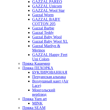
GAZZAL PAREO
GAZZAL Unicorn
GAZZAL Wool Star
Gazzal Worm
GAZZAL BABY
COTTON 205
Gazzal Barbie
Gazzal Teddy
Gazzal Baby Wool
Gazzal Baby Wool XL
Gazzal Marilyn &
Merinos
GAZZAL Happy Feet
Uni Colors
Пряжа Кашемир
Пряжа ПЕХОРКА
БУКЛИРОВАННАЯ
Перуанская альпака
Воздушный кант (Air
Lace)
Монгольский
верблюд
Пряжа Yarn art
MINK
Пряжа SEAM