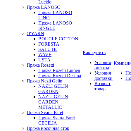
Lucido
Пряжа LANOSO
Пряжа LANOSO
LINO
Пряжа LANOSO
SINGLE
O'YARN
BOUCLE COTTON
FORESTA
SALUTE
Как купить
WAVE
USTA
Условия
Компан
Пряжа Rozetti
оплаты
Пряжа Rozetti Lumen
Условия
Но
Пряжа Rozetti Destina
доставки
По
Пряжа Nazli Gelin
Возврат
NAZLI GELIN
товара
GARDEN
NAZLI GELIN
GARDEN
METALLIC
Пряжа Svarta Faret
Пряжа Svarta Faret
CECILIA
Пряжа носочная сток