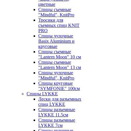
цветные
Спицы съемные
"Mindful", KnitPro
Тросики для
съемных спиц KNIT
PRO
Спицы чулочные
Basix Aluminium и
круговые
Спицы съемные
"Lantern Moon" 10 см
Спицы съемные
"Lantern Moon" 13 см
Спицы чулочные
"Mindful", KnitPro
Спицы круговые
"SYMFONIE" 100см
Спицы LYKKE
Лески для разъемных
спиц LYKKE
Спицы разъемные
LYKKE 11.5см
Спицы разъемные
LYKKE 7см
Спицы чулочные