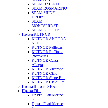
SEAM BAIANO
SEAM ROSMARINO
SEAM SHINY
DROPS
SEAM
MONTSERRAT
SEAM KID SILK
Пряжа KUTNOR
KUTNOR ANGORA
SOFT
KUTNOR Paillettes
KUTNOR Raffinato
(моточная)
KUTNOR Calza
Allegra
KUTNOR Viverone
KUTNOR Cielo
KUTNOR Shine Pail
KUTNOR Cielo Lite
Пряжа Шерсть ЯКА
Пряжа Filati
Пряжа Filati Merino
90
Пряжа Filati Merino