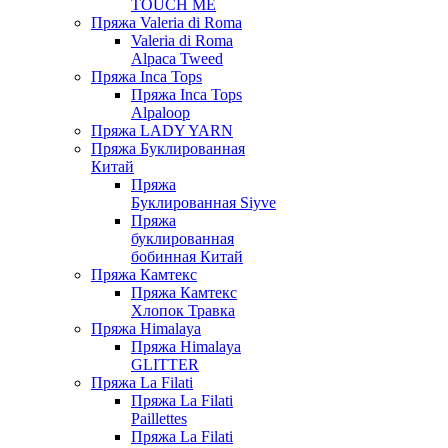
TOUCH ME
Пряжа Valeria di Roma
Valeria di Roma
Alpaca Tweed
Пряжа Inca Tops
Пряжа Inca Tops
Alpaloop
Пряжа LADY YARN
Пряжа Буклированная
Китай
Пряжа
Буклированная Siyve
Пряжа
буклированная
бобинная Китай
Пряжа Камтекс
Пряжа Камтекс
Хлопок Травка
Пряжа Himalaya
Пряжа Himalaya
GLITTER
Пряжа La Filati
Пряжа La Filati
Paillettes
Пряжа La Filati