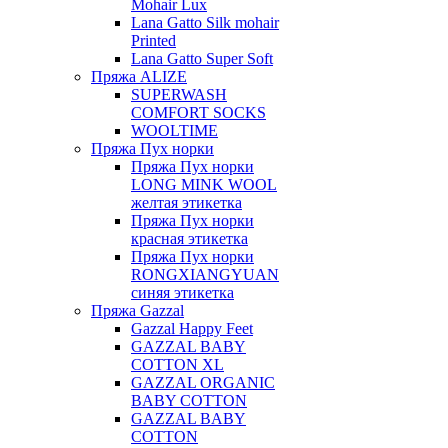
Mohair Lux
Lana Gatto Silk mohair
Printed
Lana Gatto Super Soft
Пряжа ALIZE
SUPERWASH
COMFORT SOCKS
WOOLTIME
Пряжа Пух норки
Пряжа Пух норки
LONG MINK WOOL
желтая этикетка
Пряжа Пух норки
красная этикетка
Пряжа Пух норки
RONGXIANGYUAN
синяя этикетка
Пряжа Gazzal
Gazzal Happy Feet
GAZZAL BABY
COTTON XL
GAZZAL ORGANIC
BABY COTTON
GAZZAL BABY
COTTON