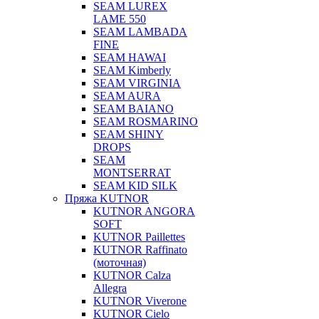
SEAM LUREX
LAME 550
SEAM LAMBADA
FINE
SEAM HAWAI
SEAM Kimberly
SEAM VIRGINIA
SEAM AURA
SEAM BAIANO
SEAM ROSMARINO
SEAM SHINY
DROPS
SEAM
MONTSERRAT
SEAM KID SILK
Пряжа KUTNOR
KUTNOR ANGORA
SOFT
KUTNOR Paillettes
KUTNOR Raffinato
(моточная)
KUTNOR Calza
Allegra
KUTNOR Viverone
KUTNOR Cielo