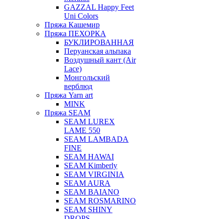
GAZZAL Happy Feet
Uni Colors
Пряжа Кашемир
Пряжа ПЕХОРКА
БУКЛИРОВАННАЯ
Перуанская альпака
Воздушный кант (Air
Lace)
Монгольский
верблюд
Пряжа Yarn art
MINK
Пряжа SEAM
SEAM LUREX
LAME 550
SEAM LAMBADA
FINE
SEAM HAWAI
SEAM Kimberly
SEAM VIRGINIA
SEAM AURA
SEAM BAIANO
SEAM ROSMARINO
SEAM SHINY
DROPS