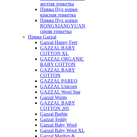
желтая этикетка
Пряжа Пух норки
красная этикетка
Пряжа Пух норки
RONGXIANGYUAN
синяя этикетка
Пряжа Gazzal
Gazzal Happy Feet
GAZZAL BABY
COTTON XL
GAZZAL ORGANIC
BABY COTTON
GAZZAL BABY
COTTON
GAZZAL PAREO
GAZZAL Unicorn
GAZZAL Wool Star
Gazzal Worm
GAZZAL BABY
COTTON 205
Gazzal Barbie
Gazzal Teddy
Gazzal Baby Wool
Gazzal Baby Wool XL
Gazzal Marilyn &