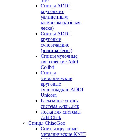
Trio
Спицы ADDI
круговые с
удлиненным
кончиком (красная
леска)
Спицы ADDI
круговые
супергладкие
(золотая леска)
Спицы чулочные
сверхлегкие Addi
Colibri
Спицы
металлические
круговые
супергладкие ADDI
Unicorn
Разъемные спицы
система AddiClick
Леска для системы
AddiClick
Спицы ChiaoGoo
Спицы круговые
металлические KNIT