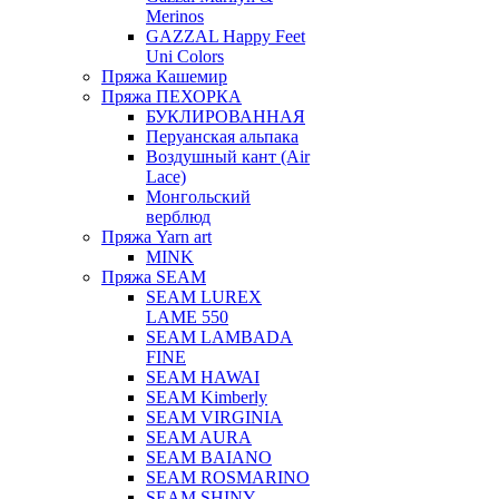
Merinos
GAZZAL Happy Feet
Uni Colors
Пряжа Кашемир
Пряжа ПЕХОРКА
БУКЛИРОВАННАЯ
Перуанская альпака
Воздушный кант (Air
Lace)
Монгольский
верблюд
Пряжа Yarn art
MINK
Пряжа SEAM
SEAM LUREX
LAME 550
SEAM LAMBADA
FINE
SEAM HAWAI
SEAM Kimberly
SEAM VIRGINIA
SEAM AURA
SEAM BAIANO
SEAM ROSMARINO
SEAM SHINY