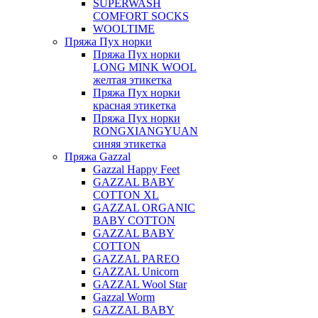
SUPERWASH
COMFORT SOCKS
WOOLTIME
Пряжа Пух норки
Пряжа Пух норки
LONG MINK WOOL
желтая этикетка
Пряжа Пух норки
красная этикетка
Пряжа Пух норки
RONGXIANGYUAN
синяя этикетка
Пряжа Gazzal
Gazzal Happy Feet
GAZZAL BABY
COTTON XL
GAZZAL ORGANIC
BABY COTTON
GAZZAL BABY
COTTON
GAZZAL PAREO
GAZZAL Unicorn
GAZZAL Wool Star
Gazzal Worm
GAZZAL BABY