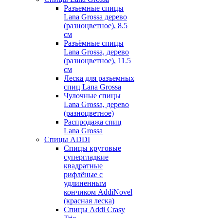
Разъемные спицы
Lana Grossa дерево
(разноцветное), 8.5
см
Разъёмные спицы
Lana Grossa, дерево
(разноцветное), 11.5
см
Леска для разъемных
спиц Lana Grossa
Чулочные спицы
Lana Grossa, дерево
(разноцветное)
Распродажа спиц
Lana Grossa
Спицы ADDI
Спицы круговые
супергладкие
квадратные
рифлёные с
удлиненным
кончиком AddiNovel
(красная леска)
Спицы Addi Crasy