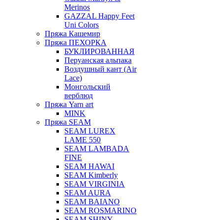
Merinos
GAZZAL Happy Feet
Uni Colors
Пряжа Кашемир
Пряжа ПЕХОРКА
БУКЛИРОВАННАЯ
Перуанская альпака
Воздушный кант (Air
Lace)
Монгольский
верблюд
Пряжа Yarn art
MINK
Пряжа SEAM
SEAM LUREX
LAME 550
SEAM LAMBADA
FINE
SEAM HAWAI
SEAM Kimberly
SEAM VIRGINIA
SEAM AURA
SEAM BAIANO
SEAM ROSMARINO
SEAM SHINY