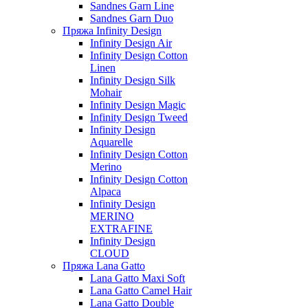
Sandnes Garn Line
Sandnes Garn Duo
Пряжа Infinity Design
Infinity Design Air
Infinity Design Cotton
Linen
Infinity Design Silk
Mohair
Infinity Design Magic
Infinity Design Tweed
Infinity Design
Aquarelle
Infinity Design Cotton
Merino
Infinity Design Cotton
Alpaca
Infinity Design
MERINO
EXTRAFINE
Infinity Design
CLOUD
Пряжа Lana Gatto
Lana Gatto Maxi Soft
Lana Gatto Camel Hair
Lana Gatto Double