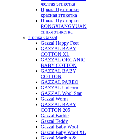
желтая этикетка
Пряжа Пух норки
красная этикетка
Пряжа Пух норки
RONGXIANGYUAN
синяя этикетка
Пряжа Gazzal
Gazzal Happy Feet
GAZZAL BABY
COTTON XL
GAZZAL ORGANIC
BABY COTTON
GAZZAL BABY
COTTON
GAZZAL PAREO
GAZZAL Unicorn
GAZZAL Wool Star
Gazzal Worm
GAZZAL BABY
COTTON 205
Gazzal Barbie
Gazzal Teddy
Gazzal Baby Wool
Gazzal Baby Wool XL
Gazzal Marilyn &