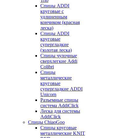
Trio
Спицы ADDI
круговые с
удлиненным
кончиком (красная
леска)
Спицы ADDI
круговые
супергладкие
(золотая леска)
Спицы чулочные
сверхлегкие Addi
Colibri
Спицы
металлические
круговые
супергладкие ADDI
Unicorn
Разъемные спицы
система AddiClick
Леска для системы
AddiClick
Спицы ChiaoGoo
Спицы круговые
металлические KNIT