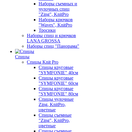
Наборы съемных и
чулочных спиц
"Zing", KnitPro
Наборы крючков
"Waves", KnitPro
Тросики
Наборы спиц и крючков
LANA GROSSA
Наборы спиц "Панорама"
Спицы
Спицы Knit Pro
Спицы круговые
"SYMFONIE" 40см
Спицы круговые
"SYMFONIE" 60см
Спицы круговые
"SYMFONIE" 80см
Спицы чулочные
Zing, KnitPro,
цветные
Спицы съемные
"Zing", KnitPro,
цветные
Спицы съемные