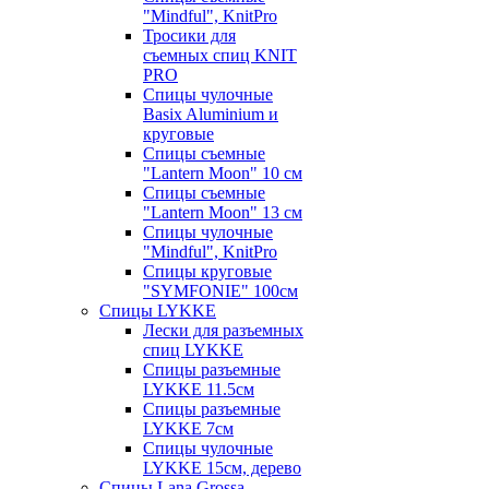
"Mindful", KnitPro
Тросики для
съемных спиц KNIT
PRO
Спицы чулочные
Basix Aluminium и
круговые
Спицы съемные
"Lantern Moon" 10 см
Спицы съемные
"Lantern Moon" 13 см
Спицы чулочные
"Mindful", KnitPro
Спицы круговые
"SYMFONIE" 100см
Спицы LYKKE
Лески для разъемных
спиц LYKKE
Спицы разъемные
LYKKE 11.5см
Спицы разъемные
LYKKE 7см
Спицы чулочные
LYKKE 15см, дерево
Спицы Lana Grossa