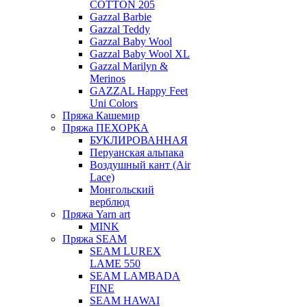
COTTON 205
Gazzal Barbie
Gazzal Teddy
Gazzal Baby Wool
Gazzal Baby Wool XL
Gazzal Marilyn &
Merinos
GAZZAL Happy Feet
Uni Colors
Пряжа Кашемир
Пряжа ПЕХОРКА
БУКЛИРОВАННАЯ
Перуанская альпака
Воздушный кант (Air
Lace)
Монгольский
верблюд
Пряжа Yarn art
MINK
Пряжа SEAM
SEAM LUREX
LAME 550
SEAM LAMBADA
FINE
SEAM HAWAI