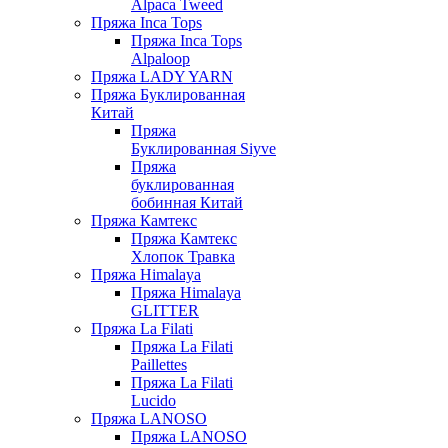
Alpaca Tweed
Пряжа Inca Tops
Пряжа Inca Tops
Alpaloop
Пряжа LADY YARN
Пряжа Буклированная
Китай
Пряжа
Буклированная Siyve
Пряжа
буклированная
бобинная Китай
Пряжа Камтекс
Пряжа Камтекс
Хлопок Травка
Пряжа Himalaya
Пряжа Himalaya
GLITTER
Пряжа La Filati
Пряжа La Filati
Paillettes
Пряжа La Filati
Lucido
Пряжа LANOSO
Пряжа LANOSO