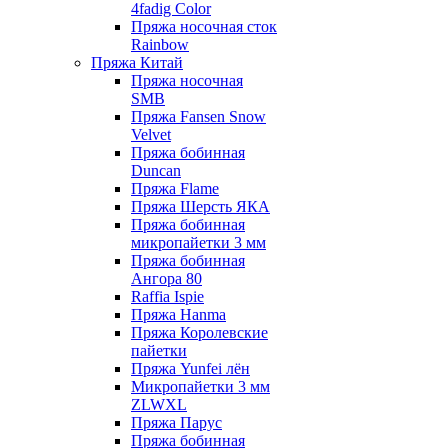
4fadig Color
Пряжа носочная сток
Rainbow
Пряжа Китай
Пряжа носочная
SMB
Пряжа Fansen Snow
Velvet
Пряжа бобинная
Duncan
Пряжа Flame
Пряжа Шерсть ЯКА
Пряжа бобинная
микропайетки 3 мм
Пряжа бобинная
Ангора 80
Raffia Ispie
Пряжа Hanma
Пряжа Королевские
пайетки
Пряжа Yunfei лён
Микропайетки 3 мм
ZLWXL
Пряжа Парус
Пряжа бобинная