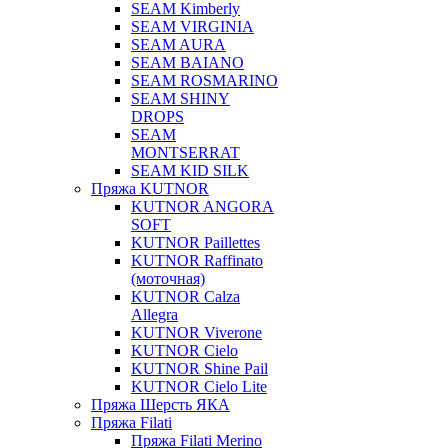
SEAM Kimberly
SEAM VIRGINIA
SEAM AURA
SEAM BAIANO
SEAM ROSMARINO
SEAM SHINY
DROPS
SEAM
MONTSERRAT
SEAM KID SILK
Пряжа KUTNOR
KUTNOR ANGORA
SOFT
KUTNOR Paillettes
KUTNOR Raffinato
(моточная)
KUTNOR Calza
Allegra
KUTNOR Viverone
KUTNOR Cielo
KUTNOR Shine Pail
KUTNOR Cielo Lite
Пряжа Шерсть ЯКА
Пряжа Filati
Пряжа Filati Merino