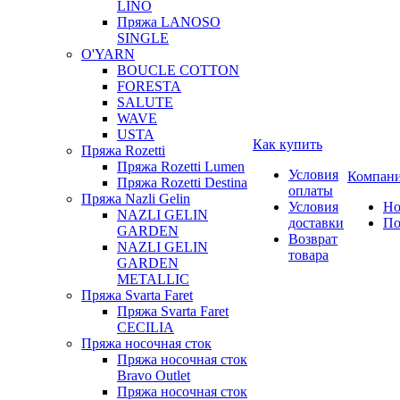
LINO
Пряжа LANOSO
SINGLE
O'YARN
BOUCLE COTTON
FORESTA
SALUTE
WAVE
USTA
Как купить
Пряжа Rozetti
Пряжа Rozetti Lumen
Условия
Компан
Пряжа Rozetti Destina
оплаты
Пряжа Nazli Gelin
Условия
Но
NAZLI GELIN
доставки
По
GARDEN
Возврат
NAZLI GELIN
товара
GARDEN
METALLIC
Пряжа Svarta Faret
Пряжа Svarta Faret
CECILIA
Пряжа носочная сток
Пряжа носочная сток
Bravo Outlet
Пряжа носочная сток