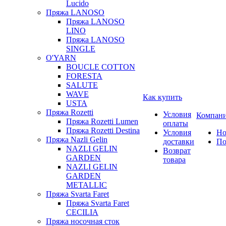
Lucido
Пряжа LANOSO
Пряжа LANOSO
LINO
Пряжа LANOSO
SINGLE
O'YARN
BOUCLE COTTON
FORESTA
SALUTE
WAVE
Как купить
USTA
Пряжа Rozetti
Условия
Компан
Пряжа Rozetti Lumen
оплаты
Пряжа Rozetti Destina
Условия
Но
Пряжа Nazli Gelin
доставки
По
NAZLI GELIN
Возврат
GARDEN
товара
NAZLI GELIN
GARDEN
METALLIC
Пряжа Svarta Faret
Пряжа Svarta Faret
CECILIA
Пряжа носочная сток