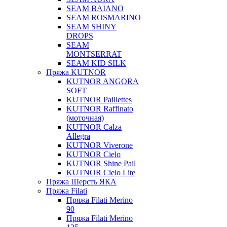
SEAM BAIANO
SEAM ROSMARINO
SEAM SHINY
DROPS
SEAM
MONTSERRAT
SEAM KID SILK
Пряжа KUTNOR
KUTNOR ANGORA
SOFT
KUTNOR Paillettes
KUTNOR Raffinato
(моточная)
KUTNOR Calza
Allegra
KUTNOR Viverone
KUTNOR Cielo
KUTNOR Shine Pail
KUTNOR Cielo Lite
Пряжа Шерсть ЯКА
Пряжа Filati
Пряжа Filati Merino
90
Пряжа Filati Merino