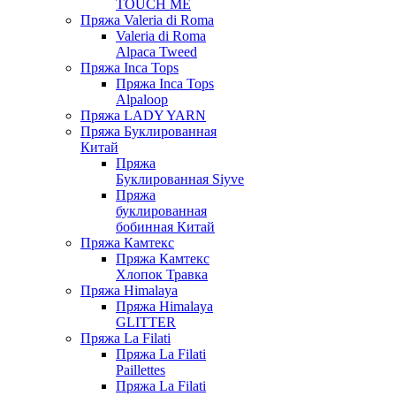
TOUCH ME
Пряжа Valeria di Roma
Valeria di Roma
Alpaca Tweed
Пряжа Inca Tops
Пряжа Inca Tops
Alpaloop
Пряжа LADY YARN
Пряжа Буклированная
Китай
Пряжа
Буклированная Siyve
Пряжа
буклированная
бобинная Китай
Пряжа Камтекс
Пряжа Камтекс
Хлопок Травка
Пряжа Himalaya
Пряжа Himalaya
GLITTER
Пряжа La Filati
Пряжа La Filati
Paillettes
Пряжа La Filati