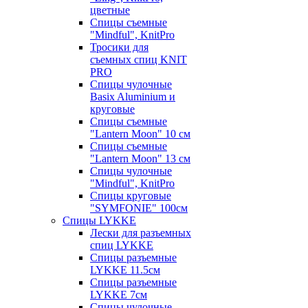
цветные
Спицы съемные
"Mindful", KnitPro
Тросики для
съемных спиц KNIT
PRO
Спицы чулочные
Basix Aluminium и
круговые
Спицы съемные
"Lantern Moon" 10 см
Спицы съемные
"Lantern Moon" 13 см
Спицы чулочные
"Mindful", KnitPro
Спицы круговые
"SYMFONIE" 100см
Спицы LYKKE
Лески для разъемных
спиц LYKKE
Спицы разъемные
LYKKE 11.5см
Спицы разъемные
LYKKE 7см
Спицы чулочные