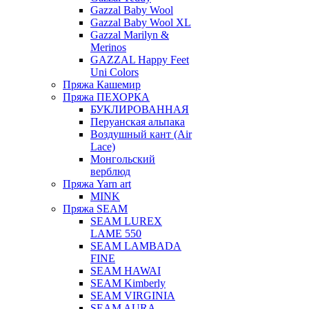
Gazzal Baby Wool
Gazzal Baby Wool XL
Gazzal Marilyn &
Merinos
GAZZAL Happy Feet
Uni Colors
Пряжа Кашемир
Пряжа ПЕХОРКА
БУКЛИРОВАННАЯ
Перуанская альпака
Воздушный кант (Air
Lace)
Монгольский
верблюд
Пряжа Yarn art
MINK
Пряжа SEAM
SEAM LUREX
LAME 550
SEAM LAMBADA
FINE
SEAM HAWAI
SEAM Kimberly
SEAM VIRGINIA
SEAM AURA