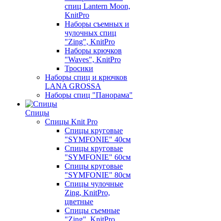
спиц Lantern Moon,
KnitPro
Наборы съемных и
чулочных спиц
"Zing", KnitPro
Наборы крючков
"Waves", KnitPro
Тросики
Наборы спиц и крючков
LANA GROSSA
Наборы спиц "Панорама"
Спицы
Спицы Knit Pro
Спицы круговые
"SYMFONIE" 40см
Спицы круговые
"SYMFONIE" 60см
Спицы круговые
"SYMFONIE" 80см
Спицы чулочные
Zing, KnitPro,
цветные
Спицы съемные
"Zing", KnitPro,