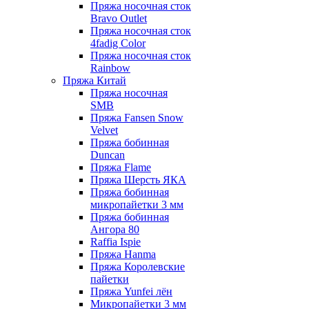
Пряжа носочная сток
Bravo Outlet
Пряжа носочная сток
4fadig Color
Пряжа носочная сток
Rainbow
Пряжа Китай
Пряжа носочная
SMB
Пряжа Fansen Snow
Velvet
Пряжа бобинная
Duncan
Пряжа Flame
Пряжа Шерсть ЯКА
Пряжа бобинная
микропайетки 3 мм
Пряжа бобинная
Ангора 80
Raffia Ispie
Пряжа Hanma
Пряжа Королевские
пайетки
Пряжа Yunfei лён
Микропайетки 3 мм