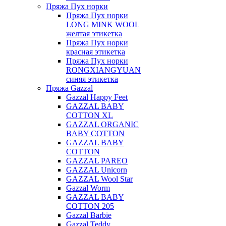
Пряжа Пух норки
Пряжа Пух норки
LONG MINK WOOL
желтая этикетка
Пряжа Пух норки
красная этикетка
Пряжа Пух норки
RONGXIANGYUAN
синяя этикетка
Пряжа Gazzal
Gazzal Happy Feet
GAZZAL BABY
COTTON XL
GAZZAL ORGANIC
BABY COTTON
GAZZAL BABY
COTTON
GAZZAL PAREO
GAZZAL Unicorn
GAZZAL Wool Star
Gazzal Worm
GAZZAL BABY
COTTON 205
Gazzal Barbie
Gazzal Teddy