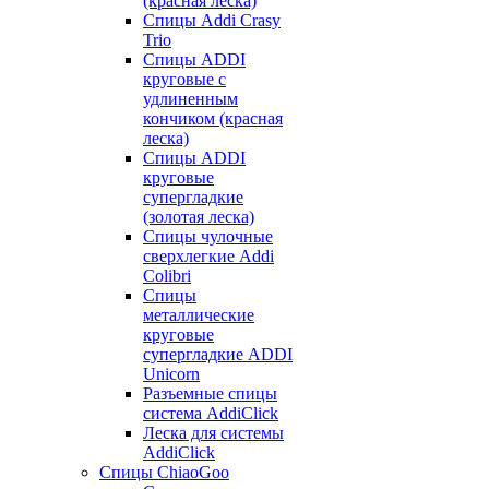
(красная леска)
Спицы Addi Crasy
Trio
Спицы ADDI
круговые с
удлиненным
кончиком (красная
леска)
Спицы ADDI
круговые
супергладкие
(золотая леска)
Спицы чулочные
сверхлегкие Addi
Colibri
Спицы
металлические
круговые
супергладкие ADDI
Unicorn
Разъемные спицы
система AddiClick
Леска для системы
AddiClick
Спицы ChiaoGoo